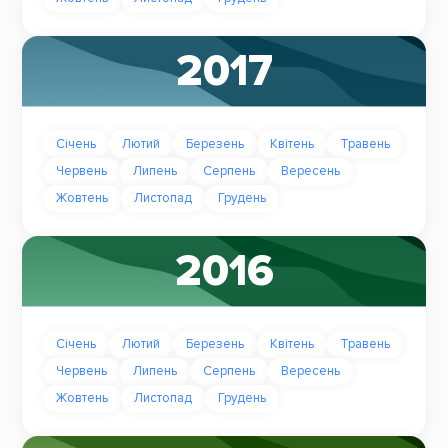
2017
Січень
Лютий
Березень
Квітень
Травень
Червень
Липень
Серпень
Вересень
Жовтень
Листопад
Грудень
2016
Січень
Лютий
Березень
Квітень
Травень
Червень
Липень
Серпень
Вересень
Жовтень
Листопад
Грудень