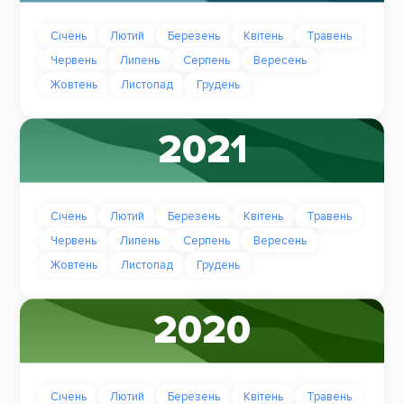
Січень
Лютий
Березень
Квітень
Травень
Червень
Липень
Серпень
Вересень
Жовтень
Листопад
Грудень
2021
Січень
Лютий
Березень
Квітень
Травень
Червень
Липень
Серпень
Вересень
Жовтень
Листопад
Грудень
2020
Січень
Лютий
Березень
Квітень
Травень