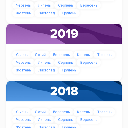
Червень
Липень
Серпень
Вересень
Жовтень
Листопад
Грудень
2019
Січень
Лютий
Березень
Квітень
Травень
Червень
Липень
Серпень
Вересень
Жовтень
Листопад
Грудень
2018
Січень
Лютий
Березень
Квітень
Травень
Червень
Липень
Серпень
Вересень
Жовтень
Листопад
Грудень