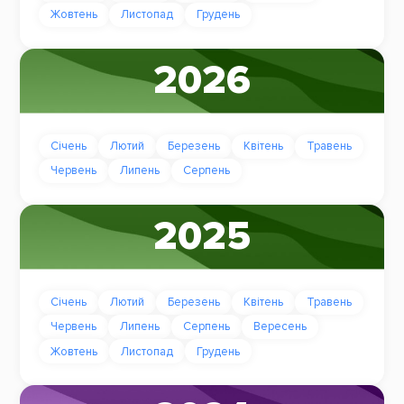
Жовтень
Листопад
Грудень
2026
Січень
Лютий
Березень
Квітень
Травень
Червень
Липень
Серпень
2025
Січень
Лютий
Березень
Квітень
Травень
Червень
Липень
Серпень
Вересень
Жовтень
Листопад
Грудень