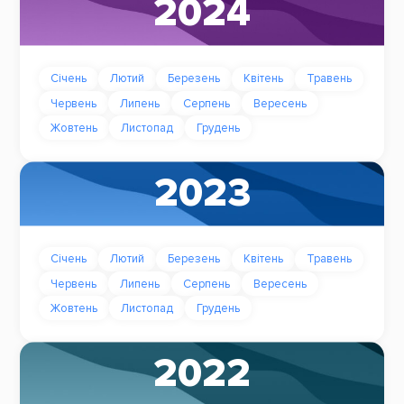
2024
Січень
Лютий
Березень
Квітень
Травень
Червень
Липень
Серпень
Вересень
Жовтень
Листопад
Грудень
2023
Січень
Лютий
Березень
Квітень
Травень
Червень
Липень
Серпень
Вересень
Жовтень
Листопад
Грудень
2022