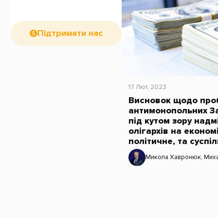
Підтримати нас
17 Лют, 2023
Висновок щодо про
антимонопольних За
під кутом зору надм
олігархів на економ
політичне, та суспі
Микола Хавронюк
,
Мих