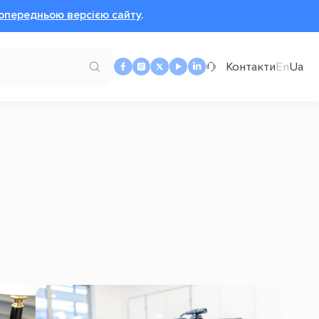
опередньою версією сайту
.
Контакти
En
Ua