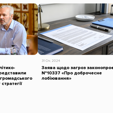
31 Січ, 2024
літико-
Заява щодо загроз законопро
редставили
№10337 «Про доброчесне
 громадського
лобіювання»
 стратегії