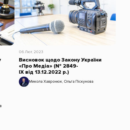
06 Лют, 2023
у
Висновок щодо Закону України
«Про Медіа» (№ 2849-
IX від 13.12.2022 р.)
Микола Хавронюк
,
Ольга Піскунова
в