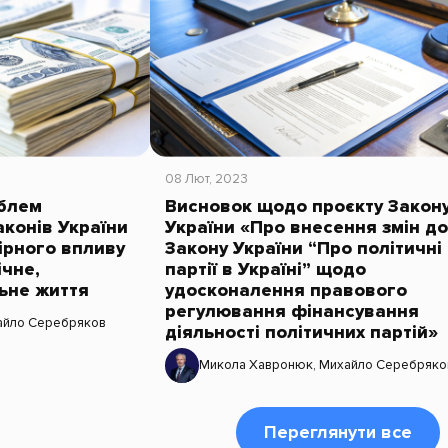
08 Лют, 2023
блем
Висновок щодо проєкту Закон
конів України
України «Про внесення змін до
ірного впливу
Закону України “Про політичні
ічне,
партії в Україні” щодо
льне життя
удосконалення правового
регулювання фінансування
айло Серебряков
діяльності політичних партій»
Микола Хавронюк
,
Михайло Серебряко
Переглянути все