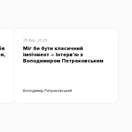
25 Вер, 2020
ія
Міг би бути класичний
я,
імпічмент – Інтерв’ю з
Володимиром Петраковським
Володимир Петраковський