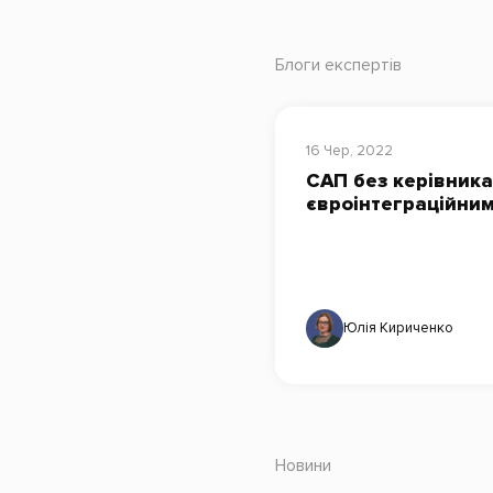
Блоги експертів
16 Чер, 2022
САП без керівника
євроінтеграційни
Юлія Кириченко
Новини