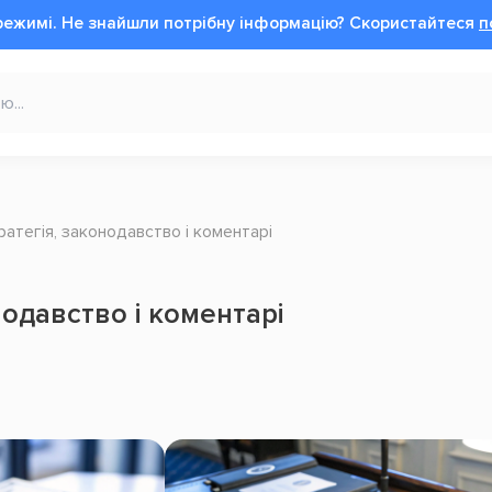
режимі.
Не знайшли потрібну інформацію?
Cкористайтеся
п
ратегія, законодавство і коментарі
нодавство і коментарі