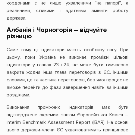
кордонами є не лише ухваленими “на папері”, а
реальними, стійкими і здатними змінити роботу
держави.
Албанія і Чорногорія – відчуйте
різницю
Саме тому ці індикатори мають особливу вагу. При
цьому, поки Україна не виконає проміжні цільові
індикатори у главах 23 і 24, не може бути тимчасово
закрита жодна інша глава переговорів з ЄС. Іншими
словами, це та частина переговорів, без якої процес не
зможе перейти до фази завершення навіть за іншими
розділами.
Виконання проміжних індикаторів має бути
підтверджене окремим звітом Європейської Комісії –
Interim Benchmark Assessment Report (IBAR). На основі
цього держави-члени ЄС ухвалюватимуть принципове