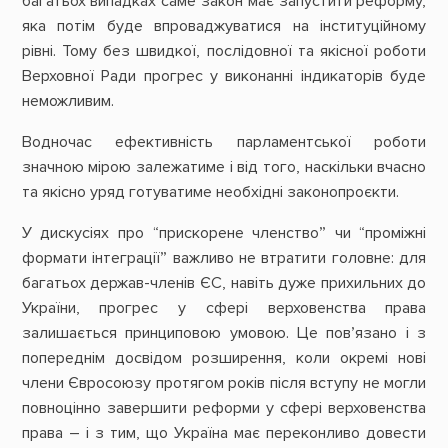
багатьох випадках саме закон має запустити реформу,
яка потім буде впроваджуватися на інституційному
рівні. Тому без швидкої, послідовної та якісної роботи
Верховної Ради прогрес у виконанні індикаторів буде
неможливим.
Водночас ефективність парламентської роботи
значною мірою залежатиме і від того, наскільки вчасно
та якісно уряд готуватиме необхідні законопроєкти.
У дискусіях про “прискорене членство” чи “проміжні
формати інтеграції” важливо не втратити головне: для
багатьох держав-членів ЄС, навіть дуже прихильних до
України, прогрес у сфері верховенства права
залишається принциповою умовою. Це пов’язано і з
попереднім досвідом розширення, коли окремі нові
члени Євросоюзу протягом років після вступу не могли
повноцінно завершити реформи у сфері верховенства
права – і з тим, що Україна має переконливо довести