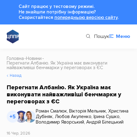
Сайт працює у тестовому режимі.
Не знайшли потрібну інформацію?
Cкористайтеся
попередньою версією сайту
.
Пошук
Меню
Головна
Новини
Перегнати Албанію. Як Україна має виконувати
найважливіші бенчмарки у переговорах з ЄС
Назад
Перегнати Албанію. Як Україна має
виконувати найважливіші бенчмарки у
переговорах з ЄС
Роман Смалюк
,
Вікторія Мельник
,
Христина
+5
Дубіняк
,
Любов Акуленко
,
Ірина Сушко
,
Володимир Яворський
,
Андрій Білецький
16 Чер, 2026