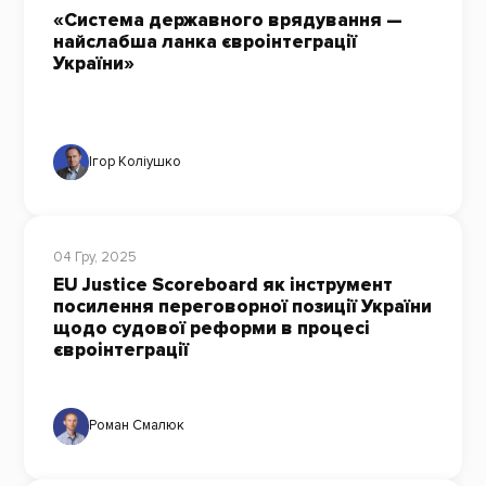
«Система державного врядування —
найслабша ланка євроінтеграції
України»
Ігор Коліушко
04 Гру, 2025
EU Justice Scoreboard як інструмент
посилення переговорної позиції України
щодо судової реформи в процесі
євроінтеграції
Роман Смалюк