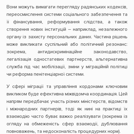
Вони можуть вимагати перегляду радянських кодексів,
переосмислення системи соціального забезпечення та
її фінансування, реформування слідства, а також
створення нових інституцій – наприклад, незалежного
органу із захисту персональних даних. Частина рішень
може викликати суспільний або політичний резонанс:
зокрема, антидискримінаційне законодавство,
легалізація одностатевих партнерств, альтернативна
служба під час мобілізації, зміни у міграційній політиці
чи реформа пенітенціарної системи.
У сфері міграції та управління кордонами ключовим
викликом буде ефективна міжвідомча координація. Цей
напрям передбачає участь різних міністерств, відомств
і міжнародних партнерів, тоді як нині на практиці їх
взаємодію часто буває важко реалізувати (зокрема із
огляду на обмеженість сфер взаємодії, дублювання
повноважень, та недосконалість процедурних норм).