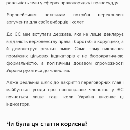
реальність змін у сферах правопорядку і правосуддя.
Європейським політикам потрібні переконливі
аргументи для своїх виборців і колег.
До ЄС має вступати держава, яка не лише декларує
відданість верховенству права і боротьбі з корупцією, а
й демонструє реальні зміни. Саме тому виконання
проміжних цільових індикаторів є не бюрократичною
формальністю, а політичним доказом спроможності
України рухатися до членства.
Адже реальний шлях до закриття переговорних глав і
майбутньої угоди про повноправне членство у ЄС
почнеться лише тоді, коли Україна виконає ці
індикатори.
Чи була ця стаття корисна?