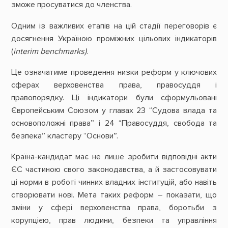
зможе просуватися до членства.
Одним із важливих етапів на цій стадії переговорів є
досягнення Україною проміжних цільових індикаторів
(
interim benchmarks)
.
Це означатиме проведення низки реформ у ключових
сферах верховенства права, правосуддя і
правопорядку. Ці індикатори були сформульовані
Європейським Союзом у главах 23 “Судова влада та
основоположні права” і 24 “Правосуддя, свобода та
безпека” кластеру “Основи”.
Країна-кандидат має не лише зробити відповідні акти
ЄС частиною свого законодавства, а й застосовувати
ці норми в роботі чинних владних інституцій, або навіть
створювати нові. Мета таких реформ – показати, що
зміни у сфері верховенства права, боротьби з
корупцією, прав людини, безпеки та управління