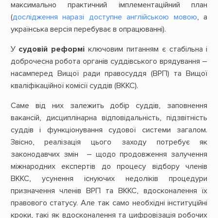
максимально практичний імплементаційний план
(
дослідження наразі доступне англійською мовою
, а
українська версія перебуває в опрацюванні).
У
судовій реформі
ключовим питанням є стабільна і
доброчесна робота органів суддівського врядування –
насамперед Вищої ради правосуддя (ВРП) та Вищої
кваліфікаційної комісії суддів (ВККС).
Саме від них залежить добір суддів, заповнення
вакансій, дисциплінарна відповідальність, підзвітність
суддів і функціонування судової системи загалом.
Звісно, реалізація цього заходу потребує як
законодавчих змін – щодо продовження залучення
міжнародних експертів до процесу відбору членів
ВККС, усунення існуючих недоліків процедури
призначення членів ВРП та ВККС, вдосконалення їх
правового статусу. Але так само необхідні інституційні
кроки, такі як вдосконалення та цифровізація робочих