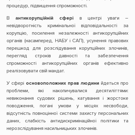
процедур, підвищення спроможності.
В
антикорупційній сфері
в центрі уваги –
невідворотність кримінальної відповідальності за
корупцію, посилення незалежності антикорупційних
органів (насамперед, НАБУ і САП), усунення правових
перешкод для розслідування корупційних злочинів,
перегляд строків давності та забезпечення
спроможності антикорупційних органів ефективно
реалізовувати свій мандат.
У сфері
основоположних прав людини
йдеться про
проблеми, які накопичувалися десятиліттями:
невиконання судових рішень, катування і жорстоке
поводження, погані умови у місцях несвободи,
відсутність повноцінної системи захисту персональних
даних, слабкість антидискримінаційної політики та
нерозслідування насильницьких злочинів.