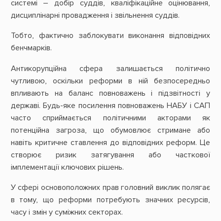
системі – добір суддів, кваліфікаційне оцінювання,
дисциплінарні провадження і звільнення суддів.
Тобто, фактично заблокувати виконання відповідних
бенчмарків.
Антикорупційна сфера залишається політично
чутливою, оскільки реформи в ній безпосередньо
впливають на баланс повноважень і підзвітності у
державі. Будь-яке посилення повноважень НАБУ і САП
часто сприймається політичними акторами як
потенційна загроза, що обумовлює стримане або
навіть критичне ставлення до відповідних реформ. Це
створює ризик затягування або часткової
імплементації ключових рішень.
У сфері основоположних прав головний виклик полягає
в тому, що реформи потребують значних ресурсів,
часу і змін у суміжних секторах.