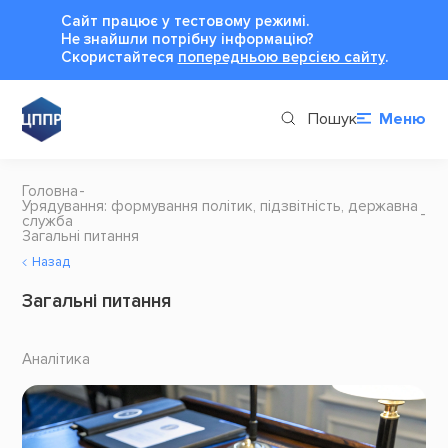
Сайт працює у тестовому режимі.
Не знайшли потрібну інформацію?
Cкористайтеся
попередньою версією сайту
.
Пошук
Меню
Головна
Урядування: формування політик, підзвітність, державна
служба
Загальні питання
Назад
Загальні питання
Аналітика