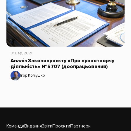
01 Вер, 2021
Аналіз Законопроєкту «Про правотворчу
діяльність» №5707 (доопрацьований)
Ігор Коліушко
Команда
Видання
Звіти
Проєкти
Партнери