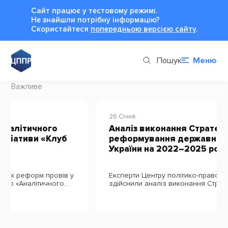
Сайт працює у тестовому режимі.
Не знайшли потрібну інформацію?
Cкористайтеся
попередньою версією сайту
.
Пошук
Меню
Важливе
26 Січня
Аналіз виконання Стратегії
реформування державного управління
України на 2022–2025 роки
Експерти Центру політико-правових реформ
здійснили аналіз виконання Стратегії
реформування державного управління України на
2022–2025 роки, який дозволив оцінити фактичний
прогрес реформи, визначити ключові прогалини та
окреслити позитивну й негативну динаміку […]