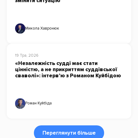
змінити ситуацію
Микола Хавронюк
19 Тра, 2026
«Незалежність судді має стати
цінністю, а не прикриттям суддівської
сваволі»: інтерв’ю з Романом Куйбідою
Роман Куйбіда
Переглянути більше