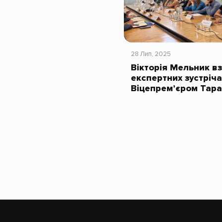
28 Лип, 2025
Вікторія Мельник вз
експертних зустріча
Віцепрем’єром Тар