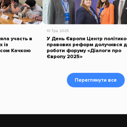
10 Тра, 2025
яла участь в
У День Європи Центр політико
х із
правових реформ долучився 
асом Качкою
роботи форуму «Діалоги про
Європу 2025»
Переглянути все