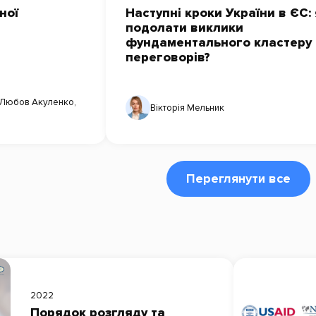
ної
Наступні кроки України в ЄС:
подолати виклики
фундаментального кластеру
переговорів?
Любов Акуленко
,
Вікторія Мельник
Переглянути все
2022
Порядок розгляду та