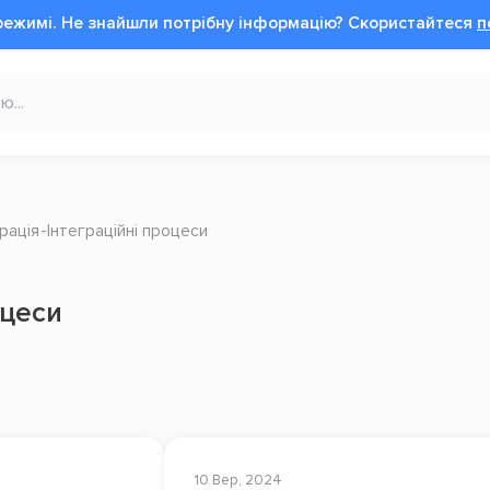
режимі.
Не знайшли потрібну інформацію?
Cкористайтеся
п
рація
Інтеграційні процеси
оцеси
10 Вер, 2024