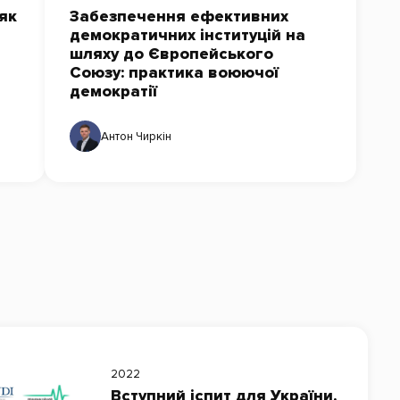
 як
Забезпечення ефективних
демократичних інституцій на
шляху до Європейського
Союзу: практика воюючої
демократії
Антон Чиркін
2022
Вступний іспит для України.