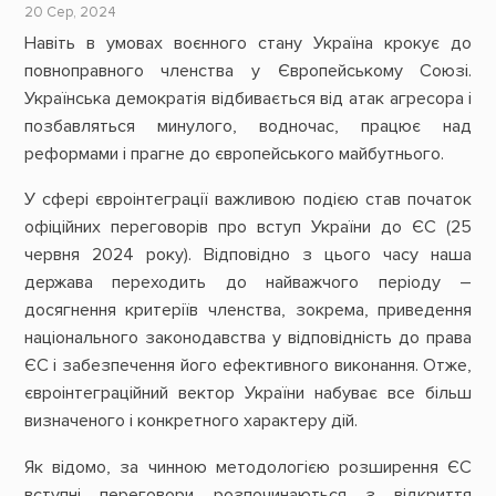
20 Сер, 2024
Навіть в умовах воєнного стану Україна крокує до
повноправного членства у Європейському Союзі.
Українська демократія відбивається від атак агресора і
позбавляться минулого, водночас, працює над
реформами і прагне до європейського майбутнього.
У сфері євроінтеграції важливою подією став початок
офіційних переговорів про вступ України до ЄС (25
червня 2024 року). Відповідно з цього часу наша
держава переходить до найважчого періоду –
досягнення критеріїв членства, зокрема, приведення
національного законодавства у відповідність до права
ЄС і забезпечення його ефективного виконання. Отже,
євроінтеграційний вектор України набуває все більш
визначеного і конкретного характеру дій.
Як відомо, за чинною методологією розширення ЄС
вступні переговори розпочинаються з відкриття