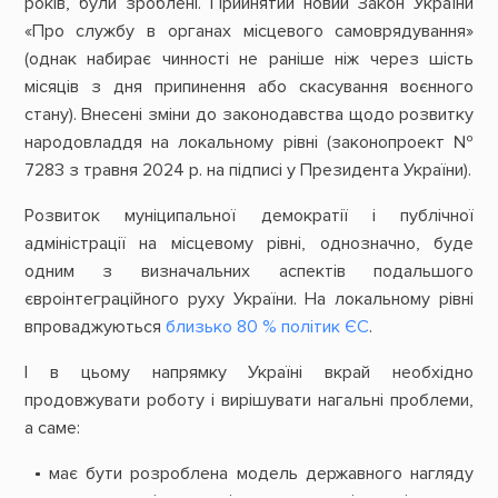
років, були зроблені. Прийнятий новий Закон України
«Про службу в органах місцевого самоврядування»
(однак набирає чинності не раніше ніж через шість
місяців з дня припинення або скасування воєнного
стану). Внесені зміни до законодавства щодо розвитку
народовладдя на локальному рівні (законопроект №
7283 з травня 2024 р. на підписі у Президента України).
Розвиток муніципальної демократії і публічної
адміністрації на місцевому рівні, однозначно, буде
одним з визначальних аспектів подальшого
євроінтеграційного руху України. На локальному рівні
впроваджуються
близько 80 % політик ЄС
.
І в цьому напрямку Україні вкрай необхідно
продовжувати роботу і вирішувати нагальні проблеми,
а саме:
має бути розроблена модель державного нагляду