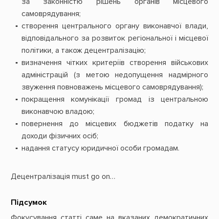
за законністю рішень органів місцевого
самоврядування;
створення центрального органу виконавчої влади,
відповідального за розвиток регіональної і місцевої
політики, а також децентралізацію;
визначення чітких критеріїв створення військових
адміністрацій (з метою недопущення надмірного
звуження повноважень місцевого самоврядування);
покращення комунікації громад із центральною
виконавчою владою;
повернення до місцевих бюджетів податку на
доходи фізичних осіб;
надання статусу юридичної особи громадам.
Децентралізація must go on…
Підсумок
Фокусування статті саме на вказаних демократичних