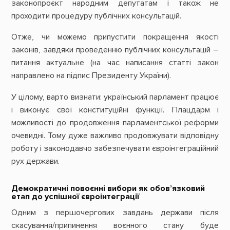
законопроєкт народним депутатам і також не
проходити процедуру публічних консультацій.
Отже, чи можемо припустити покращення якості
законів, завдяки проведенню публічних консультацій –
питання актуальне (на час написання статті закон
направлено на підпис Президенту України).
У цілому, варто визнати: український парламент працює
і виконує свої конституційні функції. Плацдарм і
можливості до продовження парламентської реформи
очевидні. Тому дуже важливо продовжувати відповідну
роботу і законодавчо забезпечувати євроінтеграційний
рух держави.
Демократичні повоєнні вибори як обов’язковий
етап до успішної євроінтеграції
Одним з першочергових завдань держави після
скасування/припинення воєнного стану буде