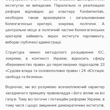
інститутах не випадкове. Паралельно із реалізацією
реформ відповідно до кластеру Fundamentals,
необхідно також враховувати і загальновизнані
Копенгагенські критерії, зокрема, політичні. А
центральне місце в політичній частині Копенгагенських
критеріїв займають якраз інститути парламенту,
виборів і публічної адміністрації.
Структура чинної методології розширення ЄС,
зокрема, в контексті України, відносить сферу
«Верховенство права» до переговорних підрозділів 23
«Судова влада та основоположні права» і 24 «Юстиція,
свобода та безпека».
Водночас, ми всі розуміємо всеохоплюючий характер
засадничого принципу правовладдя і його вплив на всі
галузі. Тому всі поточні і потенційні реформи України, в
тому числі і щодо зміцнення демократичних інститутів,