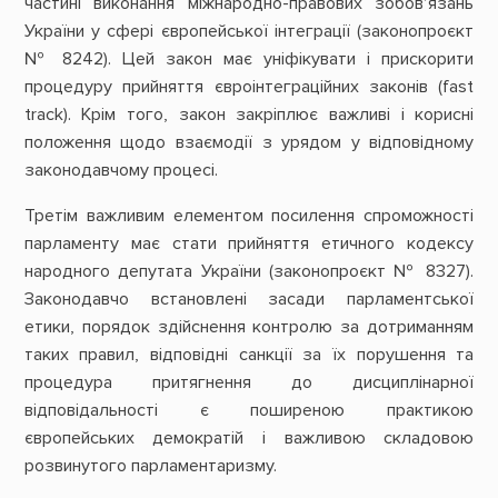
частині виконання міжнародно-правових зобов’язань
України у сфері європейської інтеграції (законопроєкт
№ 8242). Цей закон має уніфікувати і прискорити
процедуру прийняття євроінтеграційних законів (fast
track). Крім того, закон закріплює важливі і корисні
положення щодо взаємодії з урядом у відповідному
законодавчому процесі.
Третім важливим елементом посилення спроможності
парламенту має стати прийняття етичного кодексу
народного депутата України (законопроєкт № 8327).
Законодавчо встановлені засади парламентської
етики, порядок здійснення контролю за дотриманням
таких правил, відповідні санкції за їх порушення та
процедура притягнення до дисциплінарної
відповідальності є поширеною практикою
європейських демократій і важливою складовою
розвинутого парламентаризму.