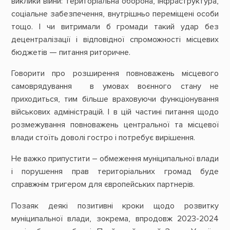
виклики війни: територіальна оборона, інфраструктура,
соціальне забезпечення, внутрішньо переміщені особи
тощо. І чи витримали б громади такий удар без
децентралізації і відповідної спроможності місцевих
бюджетів — питання риторичне.
Говорити про розширення повноважень місцевого
самоврядування в умовах воєнного стану не
приходиться, тим більше враховуючи функціонування
військових адміністрацій. І в цій частині питання щодо
розмежування повноважень центральної та місцевої
влади стоїть доволі гостро і потребує вирішення.
Не важко припустити – обмеження муніципальної влади
і порушення прав територіальних громад буде
справжнім тригером для європейських партнерів.
Позаяк деякі позитивні кроки щодо розвитку
муніципальної влади, зокрема, впродовж 2023-2024