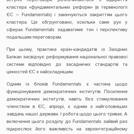
кластера «фундаментальних реформ» (в термінології
ЄС – Fundamentals) і закінчуються закриттям цього
кластера. Це обгрунтовано, оскільки саме рух у
сферах Fundamentals задаватиме тон і перспективу
подальшим переговорам.
При цьому, практика країн-кандидатів із Західних
Балкан засвідчує: реформування національної правової
системи відповідно до засадничих стандартів та
цінностей ЄС є найскладнішим.
Одним із блоків Fundamentals є частина щодо
функціонування демократичних інститутів. Посилення
демократичних інститутів, навіть без стимулювання
членством в ЄС, апріорі, є одним з найголовніших
завдань нашої держави. І робота щодо цього триває. А
включення цього розділу до Fundamentals зайвий раз
підкреслює його важливість на євроінтеграційному