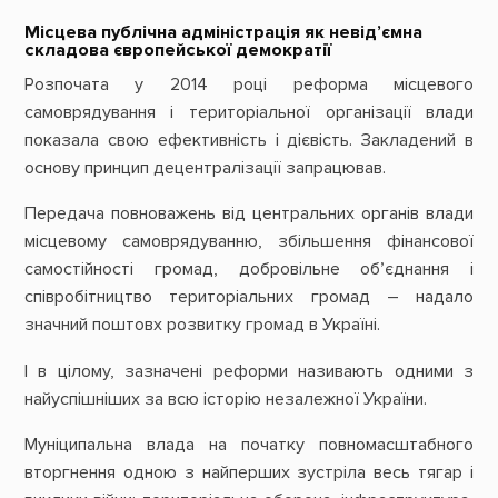
Місцева публічна адміністрація як невід’ємна
складова європейської демократії
Розпочата у 2014 році реформа місцевого
самоврядування і територіальної організації влади
показала свою ефективність і дієвість. Закладений в
основу принцип децентралізації запрацював.
Передача повноважень від центральних органів влади
місцевому самоврядуванню, збільшення фінансової
самостійності громад, добровільне об’єднання і
співробітництво територіальних громад – надало
значний поштовх розвитку громад в Україні.
І в цілому, зазначені реформи називають одними з
найуспішніших за всю історію незалежної України.
Муніципальна влада на початку повномасштабного
вторгнення одною з найперших зустріла весь тягар і