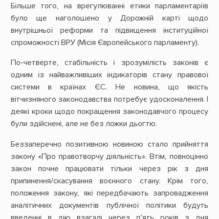
Більше того, на врегулюванні етики парламентаріїв
було ще наголошено у Дорожній карті щодо
внутрішньої реформи та підвищення інституційної
спроможності ВРУ (Місія Європейського парламенту).
По-четверте, стабільність і зрозумілість законів є
одним із найважливіших індикаторів стану правової
системи в країнах ЄС. Не новина, що якість
вітчизняного законодавства потребує удосконалення. І
деякі кроки щодо покращення законодавчого процесу
були здійснені, але не без ложки дьогтю.
Беззаперечно позитивною новиною стало прийняття
закону «Про правотворчу діяльність». Втім, повноцінно
закон почне працювати тільки через рік з дня
припинення/cкасування воєнного стану. Крім того,
положення закону, які передбачають запровадження
аналітичних документів публічної політики будуть
введенні в дію взагалі через п’ять років з дня