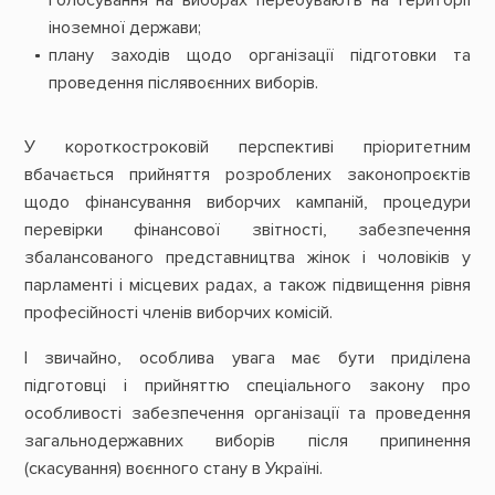
голосування на виборах перебувають на території
іноземної держави;
плану заходів щодо організації підготовки та
проведення післявоєнних виборів.
У короткостроковій перспективі пріоритетним
вбачається прийняття розроблених законопроєктів
щодо фінансування виборчих кампаній, процедури
перевірки фінансової звітності, забезпечення
збалансованого представництва жінок і чоловіків у
парламенті і місцевих радах, а також підвищення рівня
професійності членів виборчих комісій.
І звичайно, особлива увага має бути приділена
підготовці і прийняттю спеціального закону про
особливості забезпечення організації та проведення
загальнодержавних виборів після припинення
(скасування) воєнного стану в Україні.