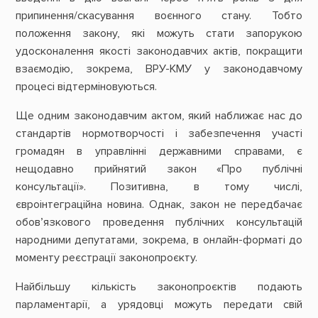
припинення/cкасування воєнного стану. Тобто
положення закону, які можуть стати запорукою
удосконалення якості законодавчих актів, покращити
взаємодію, зокрема, ВРУ-КМУ у законодавчому
процесі відтерміновуються.
Ще одним законодавчим актом, який наближає нас до
стандартів нормотворчості і забезпечення участі
громадян в управлінні державними справами, є
нещодавно прийнятий закон «Про публічні
консультації». Позитивна, в тому числі,
євроінтеграційна новина. Однак, закон не передбачає
обов’язкового проведення публічних консультацій
народними депутатами, зокрема, в онлайн-форматі до
моменту реєстрації законопроєкту.
Найбільшу кількість законопроєктів подають
парламентарії, а урядовці можуть передати свій