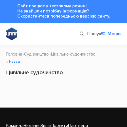
Сайт працює у тестовому режимі.
Не знайшли потрібну інформацію?
Cкористайтеся
попередньою версією сайту
.
Пошук
Меню
Головна
Судівництво
Цивільне судочинство
Назад
Цивільне судочинство
Команда
Видання
Звіти
Проєкти
Партнери