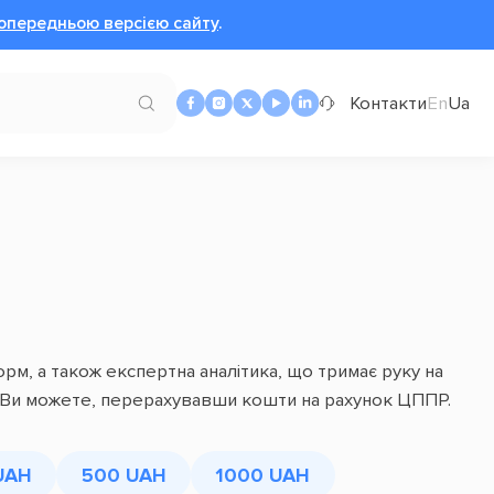
опередньою версією сайту
.
Контакти
En
Ua
рм, а також експертна аналітика, що тримає руку на
рм Ви можете, перерахувавши кошти на рахунок ЦППР.
UAH
500 UAH
1000 UAH