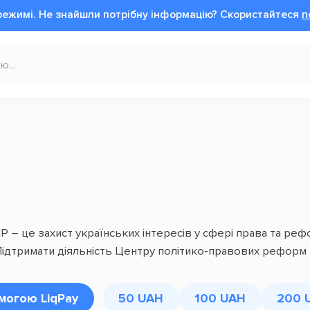
режимі.
Не знайшли потрібну інформацію?
Cкористайтеся
п
 – це захист українських інтересів у сфері права та рефо
і. Підтримати діяльність Центру політико-правових рефо
могою LiqPay
50 UAH
100 UAH
200 