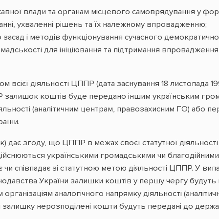
авної влади та органам місцевого самоврядування у форм
анні, ухваленні рішень та їх належному впровадженню;
засад і методів функціонування сучасного демократичног
громадськості для ініціювання та підтримання впровадженн
ом всієї діяльності ЦППР (дата заснування 18 листопада 199
ПР залишок коштів буде передано іншим українським гро
яльності (аналітичним центрам, правозахисним ГО) або п
аїни.
) дає згоду, що ЦППР в межах своєї статутної діяльност
здійснюються українськими громадськими чи благодійними
є чи співпадає зі статутною метою діяльності ЦППР. У випа
одавства України залишки коштів у першу чергу будуть 
організаціям аналогічного напрямку діяльності (аналітич
зі залишку нерозподілені кошти будуть передані до держ