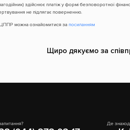
агодійник) здійснює платіж у формі безповоротної фінанс
жертвування не підлягає поверненню.
ть ЦППР можна ознайомитися за
посиланням
Щиро дякуємо за співп
запитання?
Де знахо