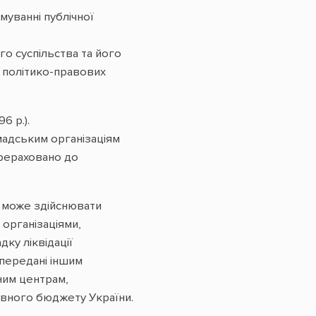
уванні публічної
о суспільства та його
я політико-правових
6 р.).
мадським організаціям
ерераховано до
і може здійснювати
 організаціями,
дку ліквідації
передані іншим
ним центрам,
авного бюджету України.