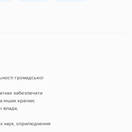
ьності громадської
датних забезпечити
 інших країнах;
ї влади,
их наук, оприлюднення