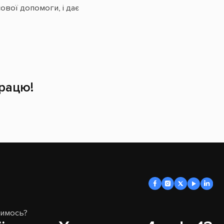
ової допомоги, і дає
рацю!
димось?