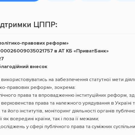
підтримки ЦППР:
політико-правових реформ»
00026009035021757 в АТ КБ «ПриватБанк»
27
благодійний внесок
ь використовуватись на забезпечення статутної мети діял
тико-правових реформ», зокрема:
лічного права та впровадженню інституційних реформ, з
верховенства права та належного урядування в Україні та
 та його інститутів, моніторинг діяльності органів публічно
 як всередині країни, так і поза її межами;
сліджень у сфері публічного права та суміжних суспільн