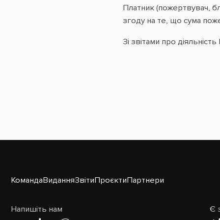
Платник (пожертвувач, бл
згоду на те, що сума по
Зі звітами про діяльніс
Команда
Видання
Звіти
Проєкти
Партнери
Напишіть нам
Є 