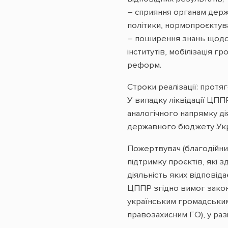
– сприяння органам держ
політики, нормопроєктув
– поширення знань щодо 
інститутів, мобілізація 
реформ.
Строки реалізації: протяг
У випадку ліквідації ЦП
аналогічного напрямку ді
державного бюджету Укр
Пожертвувач (благодійник
підтримку проєктів, які 
діяльність яких відповіда
ЦППР згідно вимог закон
українським громадським 
правозахисним ГО), у ра