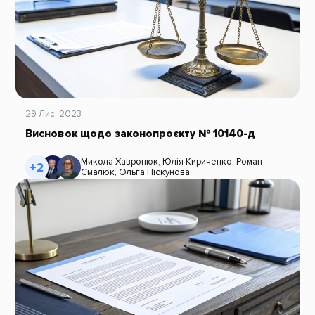
29 Лис, 2023
Висновок щодо законопроєкту № 10140-д
Микола Хавронюк
,
Юлія Кириченко
,
Роман
+2
Смалюк
,
Ольга Піскунова