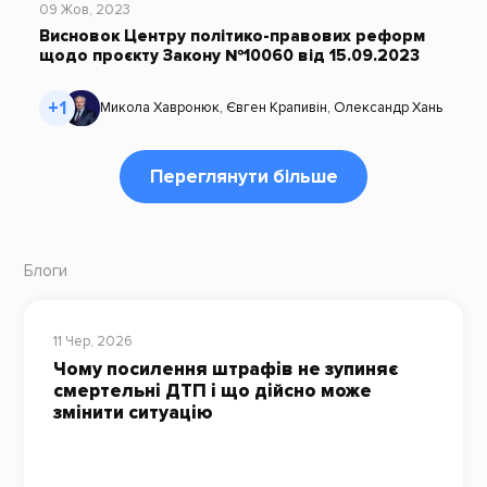
09 Жов, 2023
Висновок Центру політико-правових реформ
щодо проєкту Закону №10060 від 15.09.2023
+1
Микола Хавронюк
,
Євген Крапивін
,
Олександр Хань
Переглянути більше
Блоги
11 Чер, 2026
Чому посилення штрафів не зупиняє
смертельні ДТП і що дійсно може
змінити ситуацію