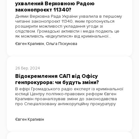
ухвалений Верховною Радою
законопроєкт 11340?
Днями Верховна Рада України ухвалила в першому
читанні законопроєкт 11340, яким пропонується
розширити можливості укладання угоди зі
слідством. Громадські активісти і медіа подають це
як можливість «відкупитися» від кримінальної
відповідальності за корупцію. Чому це хибне
Євген Крапивін
,
Ольга Піскунова
розуміння суті угод зі слідством?
26 Бер, 2024
Відокремлення САП від Офісу
генпрокурора: чи будуть зміни?
В ефірі Громадського радіо експерт із кримінальної
юстиції Центру політико-правових реформ Євген
Крапивін проаналізував зміни до законодавства
про Спеціалізовану антикорупційну прокуратуру
Євген Крапивін