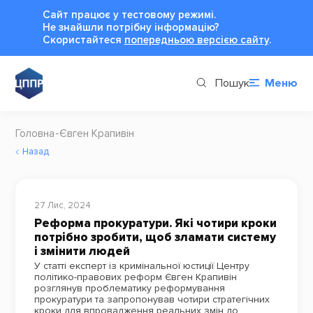
Сайт працює у тестовому режимі.
Не знайшли потрібну інформацію?
Cкористайтеся
попередньою версією сайту
.
Пошук
Меню
Головна
Євген Крапивін
Назад
27 Лис, 2024
Реформа прокуратури. Які чотири кроки
потрібно зробити, щоб зламати систему
і змінити людей
У статті експерт із кримінальної юстиції Центру
політико-правових реформ Євген Крапивін
розглянув проблематику реформування
прокуратури та запропонував чотири стратегічних
кроки для впровадження реальних змін до