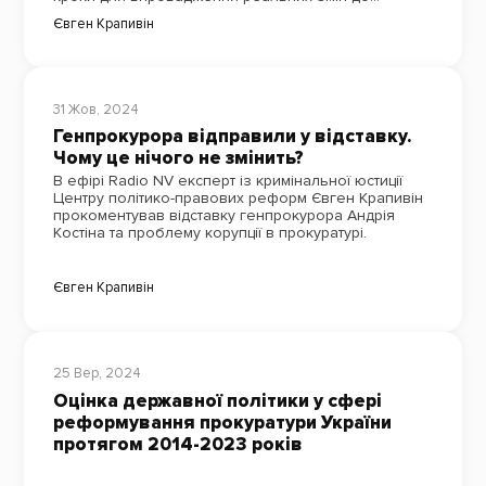
системи.
Євген Крапивін
31 Жов, 2024
Генпрокурора відправили у відставку.
Чому це нічого не змінить?
В ефірі Radio NV експерт із кримінальної юстиції
Центру політико-правових реформ Євген Крапивін
прокоментував відставку генпрокурора Андрія
Костіна та проблему корупції в прокуратурі.
Євген Крапивін
25 Вер, 2024
Оцінка державної політики у сфері
реформування прокуратури України
протягом 2014-2023 років