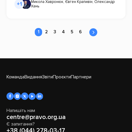
Микола Хавронюк
,
Євген Крапивін
,
Олександр
+1
Хань
1
2
3
4
5
6
Команда
Видання
Звіти
Проєкти
Партнери
Напишіть нам
centre@pravo.org.ua
Є запитання?
+38 (044) 278-03-17