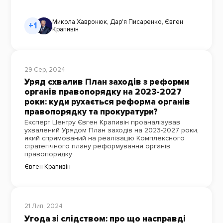
Микола Хавронюк
,
Дар'я Писаренко
,
Євген
+1
Крапивін
29 Сер, 2024
Уряд схвалив План заходів з реформи
органів правопорядку на 2023-2027
роки: куди рухається реформа органів
правопорядку та прокуратури?
Експерт Центру Євген Крапивін проаналізував
ухвалений Урядом План заходів на 2023-2027 роки,
який спрямований на реалізацію Комплексного
стратегічного плану реформування органів
правопорядку
Євген Крапивін
21 Лип, 2024
Угода зі слідством: про що насправді