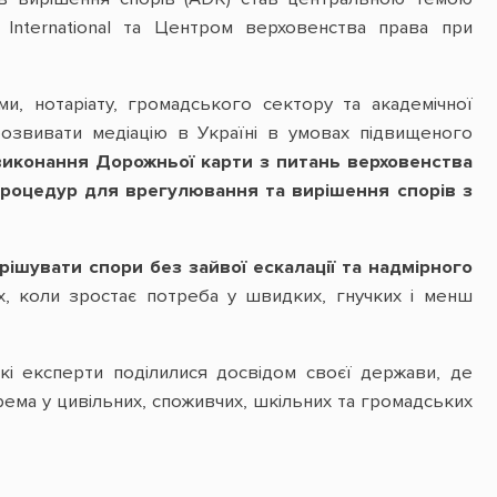
g International та Центром верховенства права при
и, нотаріату, громадського сектору та академічної
розвивати медіацію в Україні в умовах підвищеного
виконання Дорожньої карти з питань верховенства
процедур для врегулювання та вирішення спорів з
ішувати спори без зайвої ескалації та надмірного
х, коли зростає потреба у швидких, гнучких і менш
ські експерти поділилися досвідом своєї держави, де
крема у цивільних, споживчих, шкільних та громадських