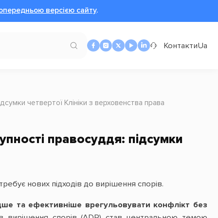
опередньою версією сайту
.
Контакти
Ua
ідсумки четвертої Клініки з верховенства права
упності правосуддя: підсумки
ребує нових підходів до вирішення спорів.
дше та ефективніше врегульовувати конфлікт без
ів вирішення спорів (ADR) став центральною темою