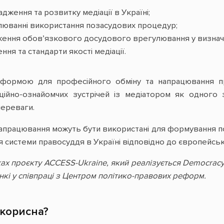
дження та розвитку медіації в Україні;
люванні використання позасудових процедур;
ження обов’язкового досудового врегулювання у визначе
ння та стандарти якості медіації.
атформою для професійного обміну та напрацювання п
ійно-ознайомчих зустрічей із медіатором як одного з 
 переваги.
и напрацювання можуть бути використані для формування 
я системи правосуддя в Україні відповідно до європейськ
ах проєкту ACCESS-Ukraine, який реалізується Democracy 
інкі у співпраці з Центром політико-правових реформ.
 корисна?