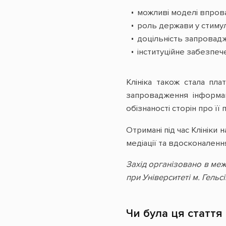
можливі моделі впрова
роль держави у стиму
доцільність запровад
інституційне забезпече
Клініка також стала пл
запровадження інформац
обізнаності сторін про її
Отримані під час Клінік
медіації та вдосконаленн
Захід організовано в меж
при Університеті м. Гельс
Чи була ця стаття