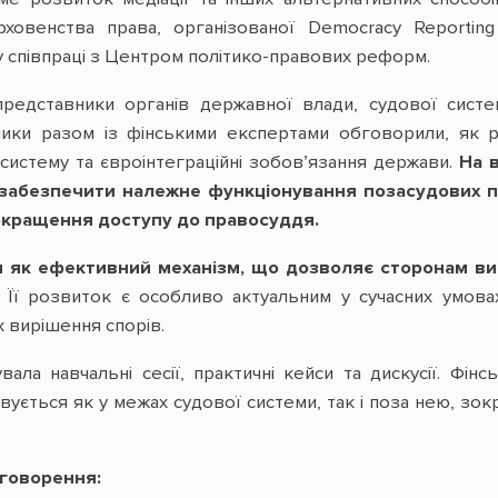
рховенства права, організованої Democracy Reportin
і у співпраці з Центром політико-правових реформ.
представники органів державної влади, судової систем
сники разом із фінськими експертами обговорили, як 
систему та євроінтеграційні зобов’язання держави.
На 
 забезпечити належне функціонування позасудових 
кращення доступу до правосуддя.
 як ефективний механізм, що дозволяє сторонам вир
Її розвиток є особливо актуальним у сучасних умова
 вирішення спорів.
вала навчальні сесії, практичні кейси та дискусії. Фін
вується як у межах судової системи, так і поза нею, зо
говорення: