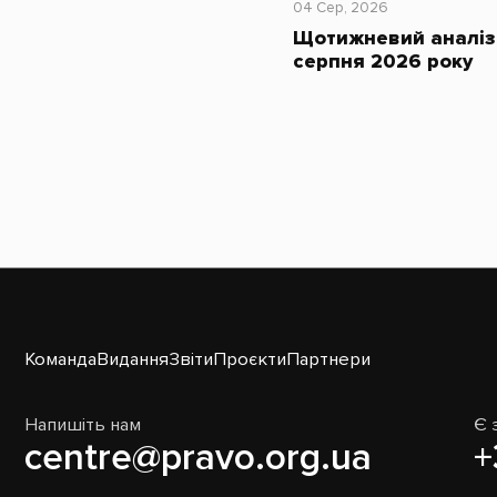
04 Сер, 2026
Щотижневий аналіз 
серпня 2026 року
Команда
Видання
Звіти
Проєкти
Партнери
Напишіть нам
Є 
centre@pravo.org.ua
+