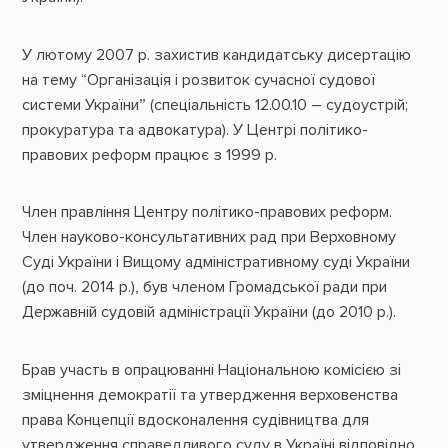
У лютому 2007 р. захистив кандидатську дисертацію
на тему “Організація і розвиток сучасної судової
системи України” (спеціальність 12.00.10 – судоустрій;
прокуратура та адвокатура). У Центрі політико-
правових реформ працює з 1999 р.
Член правління Центру політико-правових реформ.
Член науково-консультативних рад при Верховному
Суді України і Вищому адміністративному суді України
(до поч. 2014 р.), був членом Громадської ради при
Державній судовій адміністрації України (до 2010 р.).
Брав участь в опрацюванні Національною комісією зі
зміцнення демократії та утвердження верховенства
права Концепції вдосконалення судівництва для
утвердження справедливого суду в Україні відповідно