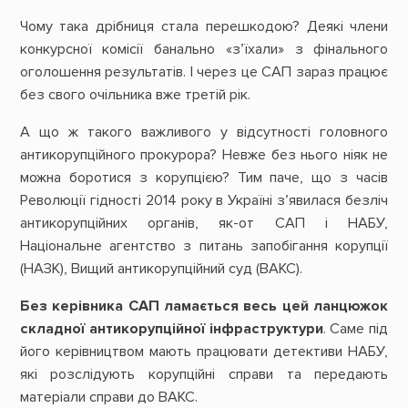
Чому така дрібниця стала перешкодою? Деякі члени
конкурсної комісії банально «з’їхали» з фінального
оголошення результатів. І через це САП зараз працює
без свого очільника вже третій рік.
А що ж такого важливого у відсутності головного
антикорупційного прокурора? Невже без нього ніяк не
можна боротися з корупцією? Тим паче, що з часів
Революції гідності 2014 року в Україні з’явилася безліч
антикорупційних органів, як-от САП і НАБУ,
Національне агентство з питань запобігання корупції
(НАЗК), Вищий антикорупційний суд (ВАКС).
Без керівника САП ламається весь цей ланцюжок
складної антикорупційної інфраструктури
. Саме під
його керівництвом мають працювати детективи НАБУ,
які розслідують корупційні справи та передають
матеріали справи до ВАКС.