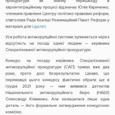
прокуратури як значну перешкоду в
євроінтеграційному процесі відзначає Юлія Кириченко,
членкиня правління Центру політико-правових реформ,
співголова Ради Коаліції Реанімаційний Пакет Реформ у
матеріалі для
Liga.net
.
Уся робота антикорупційної системи зупиняється через
відсутність на посаді однієї людини – керівника
Спеціалізованої антикорупційної прокуратури.
Конкурс на посаду керівника Спеціалізованої
антикорупційної прокуратури (САП) триває вже два
роки, проте досі безрезультатно. Цікаво, що
переможця цього конкурсу фактично обрали ще в
грудні 2021 року — ним виявився детектив
Національного антикорупційного бюро (НАБУ)
Олександр Клименко. Але залишилася лише одна
деталь — його формальне затвердження конкурсною
комісією.