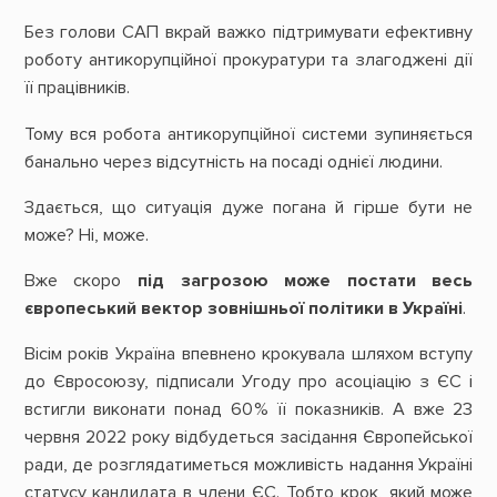
Без голови САП вкрай важко підтримувати ефективну
роботу антикорупційної прокуратури та злагоджені дії
її працівників.
Тому вся робота антикорупційної системи зупиняється
банально через відсутність на посаді однієї людини.
Здається, що ситуація дуже погана й гірше бути не
може? Ні, може.
Вже скоро
під загрозою може постати весь
європеський вектор зовнішньої політики в Україні
.
Вісім років Україна впевнено крокувала шляхом вступу
до Євросоюзу, підписали Угоду про асоціацію з ЄС і
встигли виконати понад 60 % її показників. А вже 23
червня 2022 року відбудеться засідання Європейської
ради, де розглядатиметься можливість надання Україні
статусу кандидата в члени ЄС. Тобто крок, який може