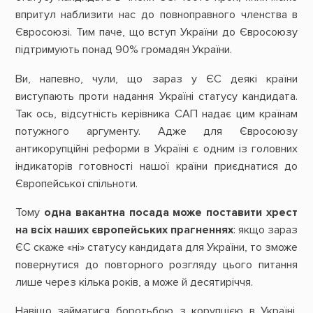
впритул наблизити нас до повноправного членства в
Євросоюзі. Тим паче, що вступ України до Євросоюзу
підтримують понад 90% громадян України.
Ви, напевно, чули, що зараз у ЄС деякі країни
виступають проти надання Україні статусу кандидата.
Так ось, відсутність керівника САП надає цим країнам
потужного аргументу. Адже для Євросоюзу
антикорупційні реформи в Україні є одним із головних
індикаторів готовності нашої країни приєднатися до
Європейської спільноти.
Тому
одна вакантна посада може поставити хрест
на всіх наших європейських прагненнях
: якщо зараз
ЄС скаже «ні» статусу кандидата для України, то зможе
повернутися до повторного розгляду цього питання
лише через кілька років, а може й десятиріччя.
Навіщо займатися боротьбою з корупцією в Україні,