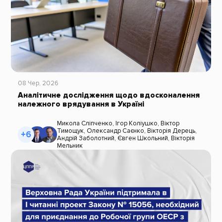
08 Чер, 2026
Аналітичне дослідження щодо вдосконалення
належного врядування в Україні
Микола Сліпченко
,
Ігор Коліушко
,
Віктор
Тимощук
,
Олександр Саєнко
,
Вікторія Дерець
,
+6
Андрій Заболотний
,
Євген Школьний
,
Вікторія
Мельник