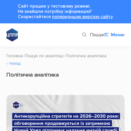
Сайт працює у тестовому режимі.
Не знайшли потрібну інформацію?
Cкористайтеся
попередньою версією сайту
.
Пошук
Меню
Головна
Пошук по аналітиці
Політична аналітика
Назад
Політична аналітика