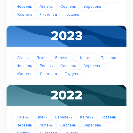
Червень
Липень
Серпень
Вересень
Жовтень
Листопад
Грудень
2023
Січень
Лютий
Березень
Квітень
Травень
Червень
Липень
Серпень
Вересень
Жовтень
Листопад
Грудень
2022
Січень
Лютий
Березень
Квітень
Травень
Червень
Липень
Серпень
Вересень