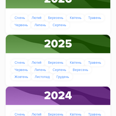
Січень
Лютий
Березень
Квітень
Травень
Червень
Липень
Серпень
2025
Січень
Лютий
Березень
Квітень
Травень
Червень
Липень
Серпень
Вересень
Жовтень
Листопад
Грудень
2024
Січень
Лютий
Березень
Квітень
Травень