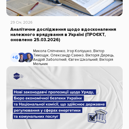
29 Січ, 2026
Аналітичне дослідження щодо вдосконалення
належного врядування в Україні (ПРОЄКТ,
оновлено 25.03.2026)
Микола Сліпченко
,
Ігор Коліушко
,
Віктор
Тимощук
,
Олександр Саєнко
,
Вікторія Дерець
,
+6
Андрій Заболотний
,
Євген Школьний
,
Вікторія
Мельник