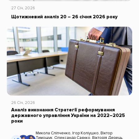
27 Січ, 2026
Щотижневий аналіз 20 – 26 січня 2026 року
26 Січ, 2026
Аналіз виконання Стратегії реформування
державного управління України на 2022–2025
роки
Микола Сліпченко
,
Ігор Коліушко
,
Віктор
Тимощук
,
Олександр Саєнко
,
Вікторія Дерець
,