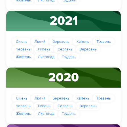
Жовтень
Листопад
Грудень
2021
Січень
Лютий
Березень
Квітень
Травень
Червень
Липень
Серпень
Вересень
Жовтень
Листопад
Грудень
2020
Січень
Лютий
Березень
Квітень
Травень
Червень
Липень
Серпень
Вересень
Жовтень
Листопад
Грудень