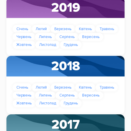
2019
Січень
Лютий
Березень
Квітень
Травень
Червень
Липень
Серпень
Вересень
Жовтень
Листопад
Грудень
2018
Січень
Лютий
Березень
Квітень
Травень
Червень
Липень
Серпень
Вересень
Жовтень
Листопад
Грудень
2017