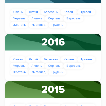
Січень
Лютий
Березень
Квітень
Травень
Червень
Липень
Серпень
Вересень
Жовтень
Листопад
Грудень
2016
Січень
Лютий
Березень
Квітень
Травень
Червень
Липень
Серпень
Вересень
Жовтень
Листопад
Грудень
2015