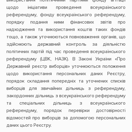
використання політичними партіями фонду агітації
щодо ініціативи проведення всеукраїнського
референдуму, фонду всеукраїнського референдуму,
порядку подання ними фінансових звітів про
надходження та використання коштів таких фондів
тощо, а також уточнюються повноваження органів, що
здійснюють державний контроль за діяльністю
політичних партій під час проведення всеукраїнського
референдуму (ЦВК, НАЗК). В Законі України «Про
Державний реєстр виборців» уточнюються положення
щодо використання персональних даних Реєстру,
порядок складання попередніх та уточнених списків
виборців для звичайних дільниць з референдуму,
закордонних дільниць з всеукраїнського референдуму
та спеціальних дільниць з всеукраїнського
референдуму, порядок перевірки достовірності
відомостей про виборців за допомогою персональних
даних цього Реєстру.