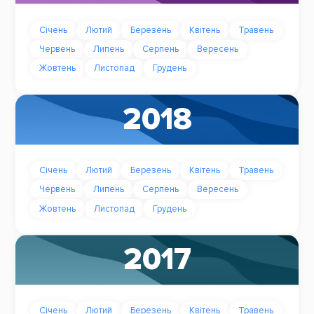
Січень
Лютий
Березень
Квітень
Травень
Червень
Липень
Серпень
Вересень
Жовтень
Листопад
Грудень
2018
Січень
Лютий
Березень
Квітень
Травень
Червень
Липень
Серпень
Вересень
Жовтень
Листопад
Грудень
2017
Січень
Лютий
Березень
Квітень
Травень