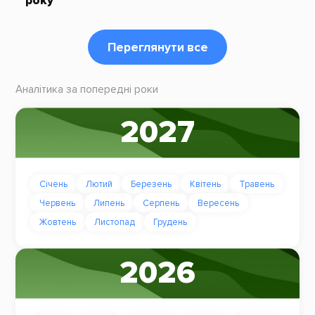
року
Переглянути все
Аналітика за попередні роки
2027
Січень
Лютий
Березень
Квітень
Травень
Червень
Липень
Серпень
Вересень
Жовтень
Листопад
Грудень
2026