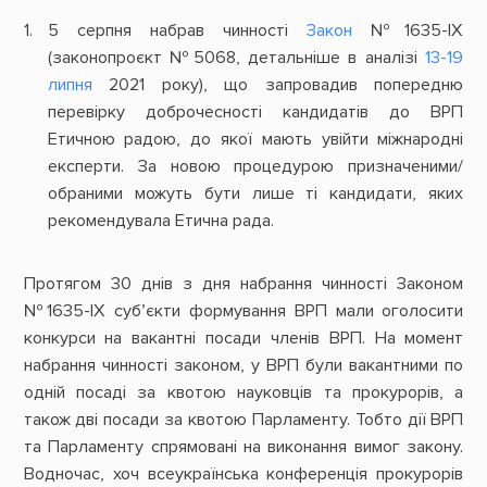
5 серпня набрав чинності
Закон
№1635-ІХ
(законопроєкт №5068, детальніше в аналізі
13-19
липня
2021 року), що запровадив попередню
перевірку доброчесності кандидатів до ВРП
Етичною радою, до якої мають увійти міжнародні
експерти. За новою процедурою призначеними/
обраними можуть бути лише ті кандидати, яких
рекомендувала Етична рада.
Протягом 30 днів з дня набрання чинності Законом
№1635-ІХ суб’єкти формування ВРП мали оголосити
конкурси на вакантні посади членів ВРП. На момент
набрання чинності законом, у ВРП були вакантними по
одній посаді за квотою науковців та прокурорів, а
також дві посади за квотою Парламенту. Тобто дії ВРП
та Парламенту спрямовані на виконання вимог закону.
Водночас, хоч всеукраїнська конференція прокурорів