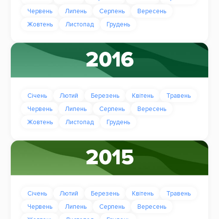
Червень
Липень
Серпень
Вересень
Жовтень
Листопад
Грудень
2016
Січень
Лютий
Березень
Квітень
Травень
Червень
Липень
Серпень
Вересень
Жовтень
Листопад
Грудень
2015
Січень
Лютий
Березень
Квітень
Травень
Червень
Липень
Серпень
Вересень