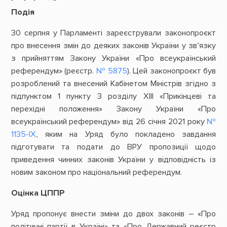
Подія
30 серпня у Парламенті зареєстрували законопроєкт
про внесення змін до деяких законів України у зв’язку
з прийняттям Закону України «Про всеукраїнський
референдум» (реєстр.
№ 5875
). Цей законопроєкт був
розроблений та внесений Кабінетом Міністрів згідно з
підпунктом 1 пункту 3 розділу XIII «Прикінцеві та
перехідні положення» Закону України «Про
всеукраїнський референдум» від 26 січня 2021 року
№
1135-IX
, яким на Уряд було покладено завдання
підготувати та подати до ВРУ пропозиції щодо
приведення чинних законів України у відповідність із
новим законом про національний референдум.
Оцінка ЦППР
Уряд пропонує внести зміни до двох законів – «Про
політичні партії в Україні» та «Про Державний реєстр