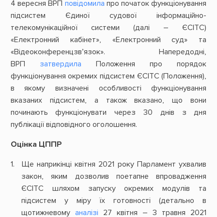
4 вересня ВРП
повідомила
про початок функціонування
підсистем Єдиної судової інформаційно-
телекомунікаційної системи (далі – ЄСІТС)
«Електронний кабінет», «Електронний суд» та
«Відеоконференцзв’язок». Напередодні,
ВРП
затвердила
Положення про порядок
функціонування окремих підсистем ЄСІТС (Положення),
в якому визначені особливості функціонування
вказаних підсистем, а також вказано, що вони
починають функціонувати через 30 днів з дня
публікації відповідного оголошення.
Оцінка ЦППР
Ще наприкінці квітня 2021 року Парламент ухвалив
закон, яким дозволив поетапне впровадження
ЄСІТС шляхом запуску окремих модулів та
підсистем у міру їх готовності (детально в
щотижневому
аналізі
27 квітня – 3 травня 2021