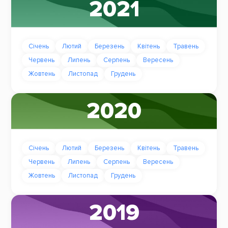
2021
Січень
Лютий
Березень
Квітень
Травень
Червень
Липень
Серпень
Вересень
Жовтень
Листопад
Грудень
2020
Січень
Лютий
Березень
Квітень
Травень
Червень
Липень
Серпень
Вересень
Жовтень
Листопад
Грудень
2019