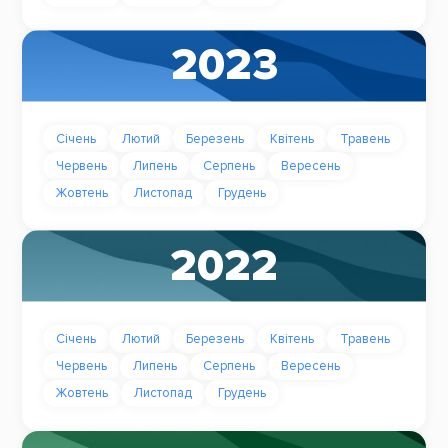
2023
Січень
Лютий
Березень
Квітень
Травень
Червень
Липень
Серпень
Вересень
Жовтень
Листопад
Грудень
2022
Січень
Лютий
Березень
Квітень
Травень
Червень
Липень
Серпень
Вересень
Жовтень
Листопад
Грудень