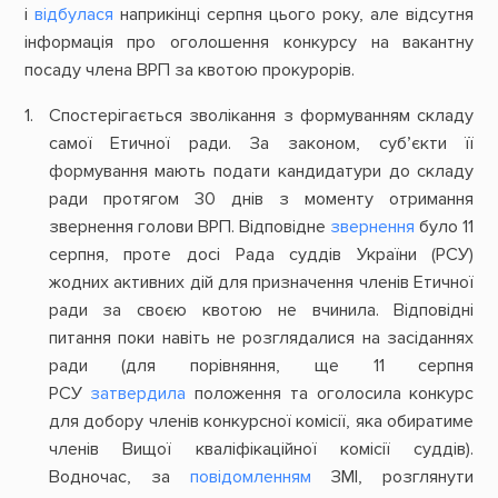
і
відбулася
наприкінці серпня цього року, але відсутня
інформація про оголошення конкурсу на вакантну
посаду члена ВРП за квотою прокурорів.
Спостерігається зволікання з формуванням складу
самої Етичної ради. За законом, суб’єкти її
формування мають подати кандидатури до складу
ради протягом 30 днів з моменту отримання
звернення голови ВРП. Відповідне
звернення
було 11
серпня, проте досі Рада суддів України (РСУ)
жодних активних дій для призначення членів Етичної
ради за своєю квотою не вчинила. Відповідні
питання поки навіть не розглядалися на засіданнях
ради (для порівняння, ще 11 серпня
РСУ
затвердила
положення та оголосила конкурс
для добору членів конкурсної комісії, яка обиратиме
членів Вищої кваліфікаційної комісії суддів).
Водночас, за
повідомленням
ЗМІ, розглянути