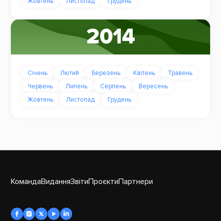
Жовтень
Листопад
Грудень
2014
Січень
Лютий
Березень
Квітень
Травень
Червень
Липень
Серпень
Вересень
Жовтень
Листопад
Грудень
Команда
Видання
Звіти
Проєкти
Партнери