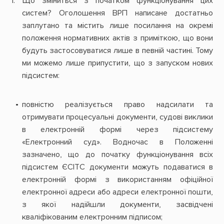
Що зміниться з початком функціонування цих
систем? Оголошення ВРП написане достатньо
заплутано та містить лише посилання на окремі
положення нормативних актів з приміткою, що вони
будуть застосовуватися лише в певній частині. Тому
ми можемо лише припустити, що з запуском нових
підсистем:
повністю реалізується право надсилати та
отримувати процесуальні документи, судові виклики
в електронній формі через підсистему
«Електронний суд». Водночас в Положенні
зазначено, що до початку функціонування всіх
підсистем ЄСІТС документи можуть подаватися в
електронній формі з використанням офіційної
електронної адреси або адреси електронної пошти,
з якої надійшли документи, засвідчені
кваліфікованим електронним підписом;