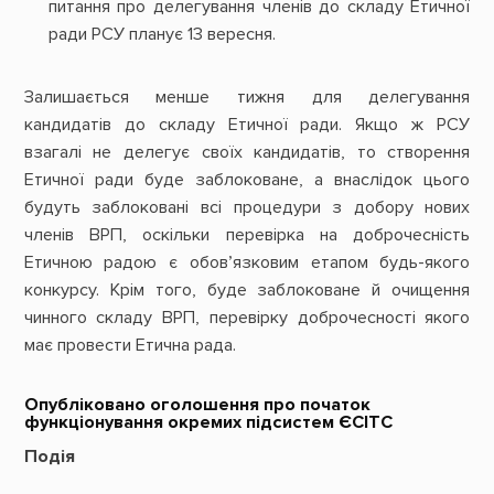
питання про делегування членів до складу Етичної
ради РСУ планує 13 вересня.
Залишається менше тижня для делегування
кандидатів до складу Етичної ради. Якщо ж РСУ
взагалі не делегує своїх кандидатів, то створення
Етичної ради буде заблоковане, а внаслідок цього
будуть заблоковані всі процедури з добору нових
членів ВРП, оскільки перевірка на доброчесність
Етичною радою є обов’язковим етапом будь-якого
конкурсу. Крім того, буде заблоковане й очищення
чинного складу ВРП, перевірку доброчесності якого
має провести Етична рада.
Опубліковано оголошення про початок
функціонування окремих підсистем ЄСІТС
Подія