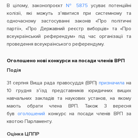
В цілому, законопроєкт
№ 5875
усуває потенційні
колізії, які можуть з’явитися при системному та
одночасному застосуванні законів «Про політичні
партії», «Про Державний реєстр виборців» та «Про
всеукраїнський референдум» під час організації та
проведення всеукраїнського референдуму.
Оголошено нові конкурси на посади членів ВРП
Подія
31 серпня Вища рада правосуддя (ВРП)
призначила
на
10 грудня з’їзд представників юридичних вищих
навчальних закладів та наукових установ, на якому
мають обрати члена ВРП. Також 3 вересня
був
оголошений
конкурс на посади членів ВРП за
квотою Парламенту.
Оцінка ЦППР