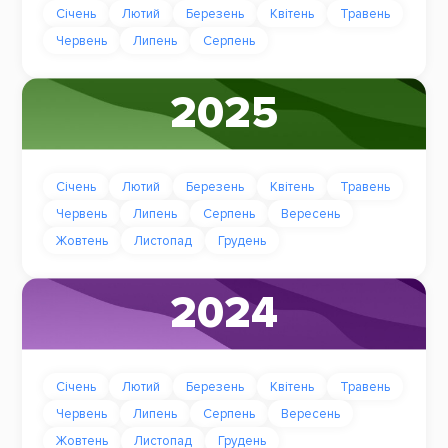
Січень
Лютий
Березень
Квітень
Травень
Червень
Липень
Серпень
2025
Січень
Лютий
Березень
Квітень
Травень
Червень
Липень
Серпень
Вересень
Жовтень
Листопад
Грудень
2024
Січень
Лютий
Березень
Квітень
Травень
Червень
Липень
Серпень
Вересень
Жовтень
Листопад
Грудень