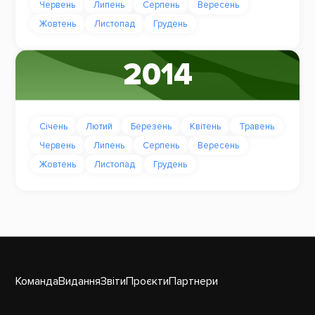
Червень
Липень
Серпень
Вересень
Жовтень
Листопад
Грудень
2014
Січень
Лютий
Березень
Квітень
Травень
Червень
Липень
Серпень
Вересень
Жовтень
Листопад
Грудень
Команда
Видання
Звіти
Проєкти
Партнери