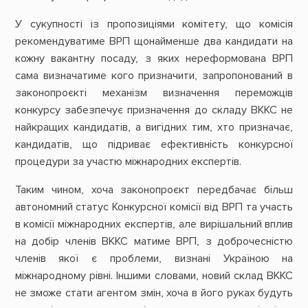
У сукупності із пропозиціями комітету, що комісія
рекомендуватиме ВРП щонайменше два кандидати на
кожну вакантну посаду, з яких нереформована ВРП
сама визначатиме кого призначити, запропонований в
законопроєкті механізм визначення переможців
конкурсу забезпечує призначення до складу ВККС не
найкращих кандидатів, а вигідних тим, хто призначає,
кандидатів, що підриває ефективність конкурсної
процедури за участю міжнародних експертів.
Таким чином, хоча законопроєкт передбачає більш
автономний статус Конкурсної комісії від ВРП та участь
в комісії міжнародних експертів, але вирішальний вплив
на добір членів ВККС матиме ВРП, з доброчесністю
членів якої є проблеми, визнані Україною на
міжнародному рівні. Іншими словами, новий склад ВККС
не зможе стати агентом змін, хоча в його руках будуть