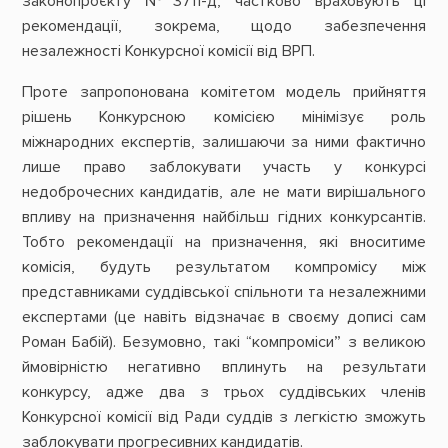
законопроєкту №3711-д, частково враховують ці
рекомендації, зокрема, щодо забезпечення
незалежності Конкурсної комісії від ВРП.
Проте запропонована комітетом модель прийняття
рішень Конкурсною комісією мінімізує роль
міжнародних експертів, залишаючи за ними фактично
лише право заблокувати участь у конкурсі
недоброчесних кандидатів, але не мати вирішального
впливу на призначення найбільш гідних конкурсантів.
Тобто рекомендації на призначення, які вноситиме
комісія, будуть результатом компромісу між
представниками суддівської спільноти та незалежними
експертами (це навіть відзначає в своєму дописі сам
Роман Бабій). Безумовно, такі “компроміси” з великою
ймовірністю негативно вплинуть на результати
конкурсу, адже два з трьох суддівських членів
Конкурсної комісії від Ради суддів з легкістю зможуть
заблокувати прогресивних кандидатів.