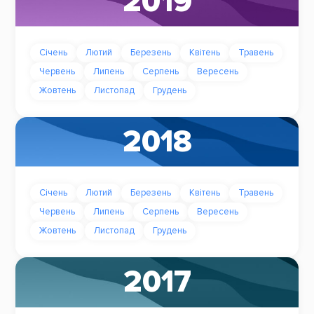
2019
Січень
Лютий
Березень
Квітень
Травень
Червень
Липень
Серпень
Вересень
Жовтень
Листопад
Грудень
2018
Січень
Лютий
Березень
Квітень
Травень
Червень
Липень
Серпень
Вересень
Жовтень
Листопад
Грудень
2017