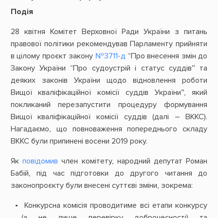
Подія
28 квітня Комітет Верховної Ради України з питань
правової політики рекомендував Парламенту прийняти
в цілому проєкт закону
№3711-д
“Про внесення змін до
Закону України “Про судоустрій і статус суддів” та
деяких законів України щодо відновлення роботи
Вищої кваліфікаційної комісії суддів України”, який
покликаний перезапустити процедуру формування
Вищої кваліфікаційної комісії суддів (далі – ВККС).
Нагадаємо, що повноваження попереднього складу
ВККС були припинені восени 2019 року.
Як
повідомив
член комітету, народний депутат Роман
Бабій, під час підготовки до другого читання до
законопроєкту були внесені суттєві зміни, зокрема:
Конкурсна комісія проводитиме всі етапи конкурсу
(а не лише перевірку доброчесності) та