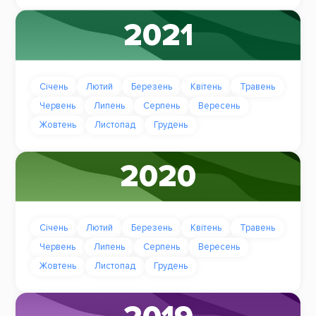
2021
Січень
Лютий
Березень
Квітень
Травень
Червень
Липень
Серпень
Вересень
Жовтень
Листопад
Грудень
2020
Січень
Лютий
Березень
Квітень
Травень
Червень
Липень
Серпень
Вересень
Жовтень
Листопад
Грудень