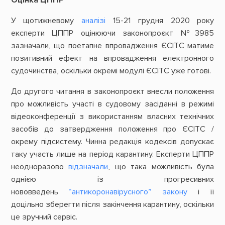
У щотижневому
аналізі
15-21 грудня 2020 року
експерти ЦППР оцінюючи законопроєкт №3985
зазначали, що поетапне впровадження ЄСІТС матиме
позитивний ефект на впровадження електронного
судочинства, оскільки окремі модулі ЄСІТС уже готові.
До другого читання в законопроєкт внесли положення
про можливість участі в судовому засіданні в режимі
відеоконференції з використанням власних технічних
засобів до затвердження положення про ЄСІТС /
окрему підсистему. Чинна редакція кодексів допускає
таку участь лише на період карантину. Експерти ЦППР
неодноразово
відзначали
, що така можливість була
однією із прогресивних
нововведень
“антикоронавірусного” закону
і її
доцільно зберегти після закінчення карантину, оскільки
це зручний сервіс.