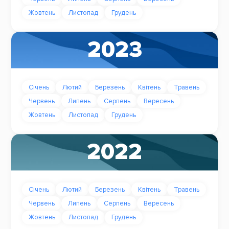
Жовтень
Листопад
Грудень
2023
Січень
Лютий
Березень
Квітень
Травень
Червень
Липень
Серпень
Вересень
Жовтень
Листопад
Грудень
2022
Січень
Лютий
Березень
Квітень
Травень
Червень
Липень
Серпень
Вересень
Жовтень
Листопад
Грудень