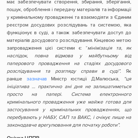
має забезпечувати створення, збирання, зберігання,
пошук, оброблення і передачу матеріалів та інформації
у кримінальному провадженні та взаємодіяти з Єдиним
реєстром досудових розслідувань та системою, яка
функціонує в суді, а також забезпечувати доступ до
матеріалів досудового розслідування. Кінцевою метою
запровадження цієї системи є: “
мінімізація та, як
наслідок, повна відмова у майбутньому від
паперового провадження на стадіях досудового
розслідування та розгляду справи в суді”.
Як
раніше
зазначав
Міністр юстиції Д.Малюська,
“ця
ініціатива … практично ані дня не залишатиметься
просто на папері. Система електронного
кримінального провадження уже майже готова для
застосування у кримінальних провадженнях, що
перебувають у НАБУ, САП та ВАКС, і очікує лише на
законодавче врегулювання для початку роботи”.
Оцінка ЦППР