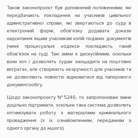
Також законопроєкт був доповнений положеннями, які
передбачають покладення на учасників цивільної/
адміністративної справи, які звертаються до суду в
електронній формі, обов’язку додавати докази
надсилання іншим учасникам копій поданих документів
(чинні процесуальні кодекси покладають такий
обов’язок на суд). Такі зміни є дискусійними, оскільки
вони хоч і дозволять судам заощадити на поштових
витратах, але створюють незручності для учасників та
не дозволяють повністю відмовитися від паперового
документообігу.
Щодо законопроєкту №5246, то запропоновані зміни
доцільно підтримати, оскільки така система дозволить
оптимізувати роботу з матеріалами кримінального
провадження (з їх ознайомленням, переданням з
одного органу до іншого).