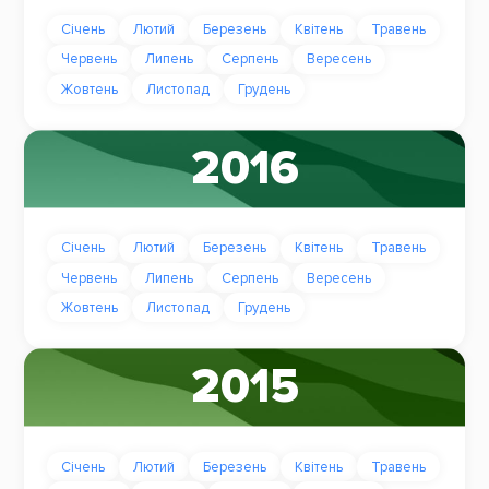
Січень
Лютий
Березень
Квітень
Травень
Червень
Липень
Серпень
Вересень
Жовтень
Листопад
Грудень
2016
Січень
Лютий
Березень
Квітень
Травень
Червень
Липень
Серпень
Вересень
Жовтень
Листопад
Грудень
2015
Січень
Лютий
Березень
Квітень
Травень