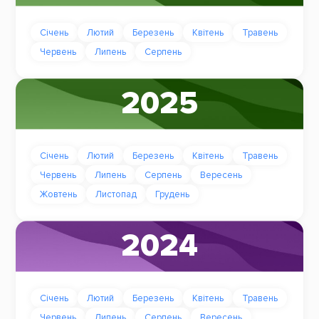
Січень
Лютий
Березень
Квітень
Травень
Червень
Липень
Серпень
2025
Січень
Лютий
Березень
Квітень
Травень
Червень
Липень
Серпень
Вересень
Жовтень
Листопад
Грудень
2024
Січень
Лютий
Березень
Квітень
Травень
Червень
Липень
Серпень
Вересень