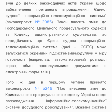
змін до деяких законодавчих актів України щодо
забезпечення поетапного впровадження Єдиної
судової інформаційно-телекомунікаційної системи”
(законопроєкт
№3985
). Закон вносить зміни до
Господарського, Цивільного процесуального кодексів
та Кодексу адміністративного судочинства, які
передбачають що Єдина судова інформаційно-
телекомунікаційна система (далі – ЄСІТС) може
запускатися окремими підсистемами/модулями у міру
готовності (наприклад, автоматизований розподіл
справ, обмін процесуальними документами в
електронній формі та ін.).
Того ж дня в першому читанні прийнято
законопроєкт
№5246
“Про внесення змін до
Кримінального процесуального кодексу України щодо
запровадження інформаційно-телекомунікаційної
системи досудового розслідування”. Вказана система