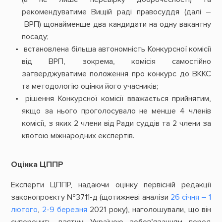
рекомендуватиме Вищій раді правосуддя (далі –
ВРП) щонайменше два кандидати на одну вакантну
посаду;
встановлена більша автономність Конкурсної комісії
від ВРП, зокрема, комісія самостійно
затверджуватиме положення про конкурс до ВККС
та методологію оцінки його учасників;
рішення Конкурсної комісії вважається прийнятим,
якщо за нього проголосувало не менше 4 членів
комісії, з яких 2 члени від Ради суддів та 2 члени за
квотою міжнародних експертів.
Оцінка ЦППР
Експерти ЦППР, надаючи оцінку первісній редакції
законопроєкту №3711-д (щотижневі аналізи
26 січня – 1
лютого
,
2-9 березня
2021 року), наголошували, що він