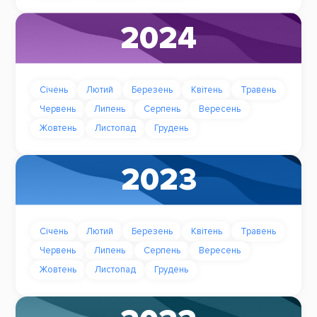
2024
Січень
Лютий
Березень
Квітень
Травень
Червень
Липень
Серпень
Вересень
Жовтень
Листопад
Грудень
2023
Січень
Лютий
Березень
Квітень
Травень
Червень
Липень
Серпень
Вересень
Жовтень
Листопад
Грудень