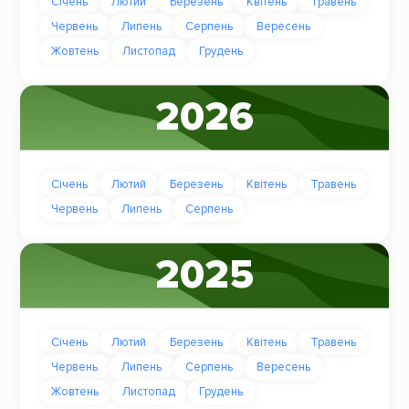
Січень
Лютий
Березень
Квітень
Травень
Червень
Липень
Серпень
Вересень
Жовтень
Листопад
Грудень
2026
Січень
Лютий
Березень
Квітень
Травень
Червень
Липень
Серпень
2025
Січень
Лютий
Березень
Квітень
Травень
Червень
Липень
Серпень
Вересень
Жовтень
Листопад
Грудень