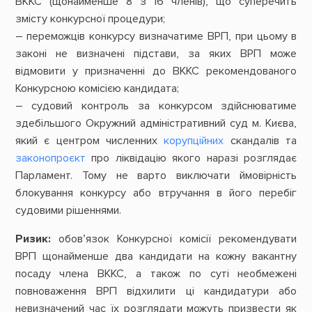
ВККС (щонайменше 8 з 16 членів), що суперечить
змісту конкурсної процедури;
– переможців конкурсу визначатиме ВРП, при цьому в
законі не визначені підстави, за яких ВРП може
відмовити у призначенні до ВККС рекомендованого
Конкурсною комісією кандидата;
– судовий контроль за конкурсом здійснюватиме
здебільшого Окружний адміністративний суд м. Києва,
який є центром численних
корупційних
скандалів та
законопроєкт
про ліквідацію якого наразі розглядає
Парламент. Тому не варто виключати ймовірність
блокування конкурсу або втручання в його перебіг
судовими рішеннями.
Ризик:
обов’язок Конкурсної комісії рекомендувати
ВРП щонайменше два кандидати на кожну вакантну
посаду члена ВККС, а також по суті необмежені
повноваження ВРП відхилити ці кандидатури або
невизначений час їх розглядати можуть призвести як