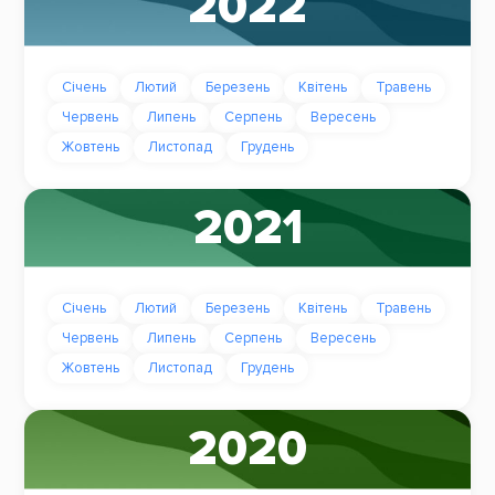
2022
Січень
Лютий
Березень
Квітень
Травень
Червень
Липень
Серпень
Вересень
Жовтень
Листопад
Грудень
2021
Січень
Лютий
Березень
Квітень
Травень
Червень
Липень
Серпень
Вересень
Жовтень
Листопад
Грудень
2020