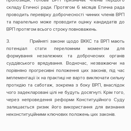
складу Етичної ради. Протягом 6 місяців Етична рада
проводить перевірку доброчесності чинних членів ВРП
та паралельно може проводити оцінку кандидатів до
ВРП протягом всього строку повноважень.
3. Прийняті закони щодо ВККС та ВРП мають
потенціал стати переломним моментом для
формування незалежних та доброчесних органів
суддівського врядування. Водночас, незважаючи на
порівняно прогресивні положення цих законів, під час
імплементації їх на практиці не варто виключати сильну
протидію та саботаж, зокрема з боку ВРП, внаслідок
чого задекларовані цілі не будуть досягнуті. Крім того,
через непроведення реформи Конституційного Суду
залишається ризик його використання для визнання
неконституційними ключових положень цих законів.