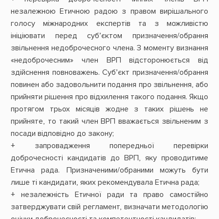
незалежною Етичною радою з правом вирішального
голосу міжнародних експертів та з можливістю
ініціювати перед суб’єктом призначення/обрання
звільнення недоброчесного члена. З моменту визнання
«недоброчесним» член ВРП відсторонюється від
здійснення повноважень. Суб’єкт призначення/обрання
повинен або задовольнити подання про звільнення, або
прийняти рішення про відхилення такого подання. Якщо
протягом трьох місяців жодне з таких рішень не
прийняте, то такий член ВРП вважається звільненим з
посади відповідно до закону;
+ запровадження попередньої перевірки
доброчесності кандидатів до ВРП, яку проводитиме
Етична рада. Призначеними/обраними можуть бути
лише ті кандидати, яких рекомендувала Етична рада;
+ незалежність Етичної ради та право самостійно
затверджувати свій регламент, визначати методологію
оцінки доброчесності та компетентності кандидатів;