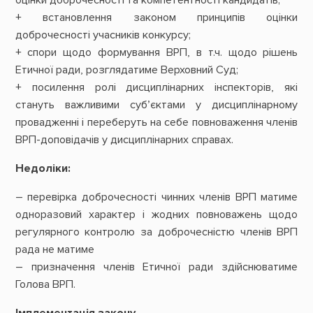
+ встановлення законом принципів оцінки
доброчесності учасників конкурсу;
+ спори щодо формування ВРП, в т.ч. щодо рішень
Етичної ради, розглядатиме Верховний Суд;
+ посилення ролі дисциплінарних інспекторів, які
стануть важливими суб’єктами у дисциплінарному
провадженні і переберуть на себе повноваження членів
ВРП-доповідачів у дисциплінарних справах.
Недоліки:
– перевірка доброчесності чинних членів ВРП матиме
одноразовий характер і жодних повноважень щодо
регулярного контролю за доброчесністю членів ВРП
рада не матиме
– призначення членів Етичної ради здійснюватиме
Голова ВРП.