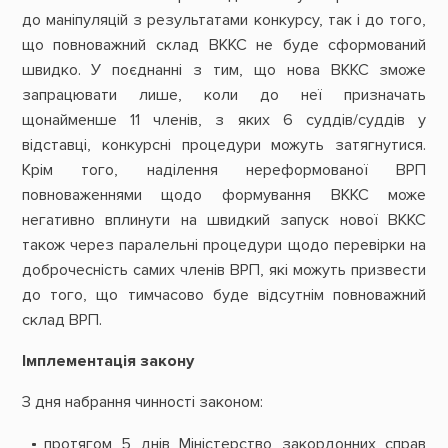
до маніпуляцій з результатами конкурсу, так і до того,
що повноважний склад ВККС не буде сформований
швидко. У поєднанні з тим, що нова ВККС зможе
запрацювати лише, коли до неї призначать
щонайменше 11 членів, з яких 6 суддів/суддів у
відставці, конкурсні процедури можуть затягнутися.
Крім того, наділення нереформованої ВРП
повноваженнями щодо формування ВККС може
негативно вплинути на швидкий запуск нової ВККС
також через паралельні процедури щодо перевірки на
доброчесність самих членів ВРП, які можуть призвести
до того, що тимчасово буде відсутнім повноважний
склад ВРП.
Імплементація закону
З дня набрання чинності законом:
протягом 5 днів Міністерство закордонних справ