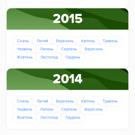
2015
Січень
Лютий
Березень
Квітень
Травень
Червень
Липень
Серпень
Вересень
Жовтень
Листопад
Грудень
2014
Січень
Лютий
Березень
Квітень
Травень
Червень
Липень
Серпень
Вересень
Жовтень
Листопад
Грудень