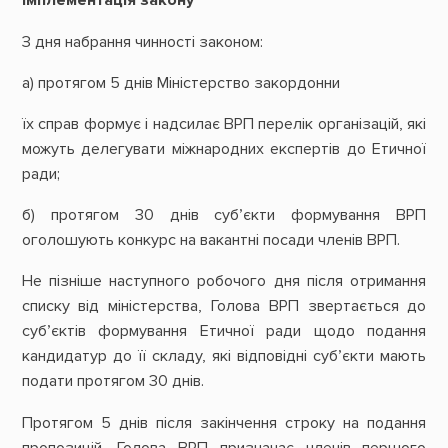
Імплементація закону
З дня набрання чинності законом:
а) протягом 5 днів Міністерство закордонни
їх справ формує і надсилає ВРП перелік організацій, які
можуть делегувати міжнародних експертів до Етичної
ради;
б) протягом 30 днів суб’єкти формування ВРП
оголошують конкурс на вакантні посади членів ВРП.
Не пізніше наступного робочого дня після отримання
списку від міністерства, Голова ВРП звертається до
суб’єктів формування Етичної ради щодо подання
кандидатур до її складу, які відповідні суб’єкти мають
подати протягом 30 днів.
Протягом 5 днів після закінчення строку на подання
пропозицій, Голова ВРП призначає членів першого