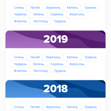
Січень
Лютий
Березень
Квітень
Травень
Червень
Липень
Серпень
Вересень
Жовтень
Листопад
Грудень
2019
Січень
Лютий
Березень
Квітень
Травень
Червень
Липень
Серпень
Вересень
Жовтень
Листопад
Грудень
2018
Січень
Лютий
Березень
Квітень
Травень