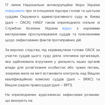
17 липня Національне антикорупційне бюро України
повідомило
про оголошення підозри голові та шістьом
суддям Окружного адміністративного суду м. Києва
(далі – ОАСК). НАБУ також оприлюднило спільне зі
Службою безпеки України
відео
з окремими
матеріалами прослуховування суддів та поясненнями
щодо зафіксованих фактів протиправних дій.
За версією слідства, під керівництвом голови ОАСК за
участю суддів цього суду діяла злочинна організація,
яка здійснювала втручання у діяльність інших органів
влади для розв’язання особистих або чужих питань,
зокрема мала на меті встановити контроль над Вищою
кваліфікаційною комісією суддів (далі – ВККС) та
Вищою радою правосуддя (далі – ВРП).
На оприлюднених аудіозаписах зафіксовані розмови,
що вказують на: