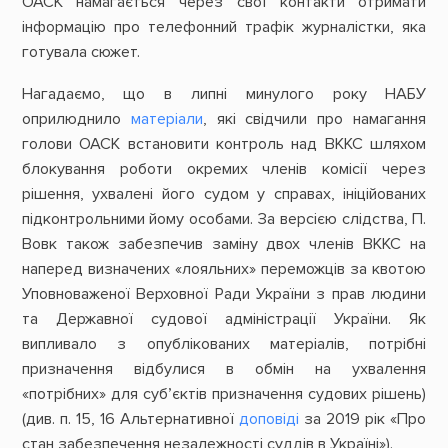
ОАСК намагається через свої контакти отримати
інформацію про телефонний трафік журналістки, яка
готувала сюжет.
Нагадаємо, що в липні минулого року НАБУ
оприлюднило
матеріали
, які свідчили про намагання
голови ОАСК встановити контроль над ВККС шляхом
блокування роботи окремих членів комісії через
рішення, ухвалені його судом у справах, ініційованих
підконтрольними йому особами. За версією слідства, П.
Вовк також забезпечив заміну двох членів ВККС на
наперед визначених «лояльних» переможців за квотою
Уповноваженої Верховної Ради України з прав людини
та Державної судової адміністрації України. Як
випливало з опублікованих матеріалів, потрібні
призначення відбулися в обмін на ухвалення
«потрібних» для суб’єктів призначення судових рішень)
(див. п. 15, 16 Альтернативної
доповіді
за 2019 рік «Про
стан забезпечення незалежності суддів в Україні»).