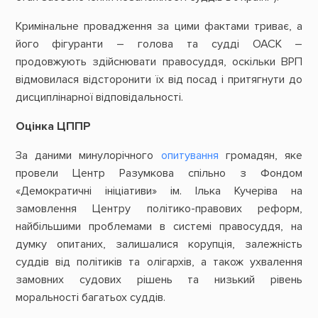
Кримінальне провадження за цими фактами триває, а
його фігуранти – голова та судді ОАСК –
продовжують здійснювати правосуддя, оскільки ВРП
відмовилася відсторонити їх від посад і притягнути до
дисциплінарної відповідальності.
Оцінка ЦППР
За даними минулорічного
опитування
громадян, яке
провели Центр Разумкова спільно з Фондом
«Демократичні ініціативи» ім. Ілька Кучеріва на
замовлення Центру політико-правових реформ,
найбільшими проблемами в системі правосуддя, на
думку опитаних, залишалися корупція, залежність
суддів від політиків та олігархів, а також ухвалення
замовних судових рішень та низький рівень
моральності багатьох суддів.