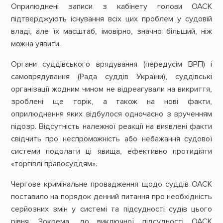
Оприлюднені записи з кабінету голови ОАСК
підтверджують існування всіх цих проблем у судовій
владі, але їх масштаб, імовірно, значно більший, ніж
можна уявити.
Органи суддівського врядування (передусім ВРП) і
самоврядування (Рада суддів України), суддівські
організації жодним чином не відреагували на викриття,
зроблені ще торік, а також на нові факти,
оприлюднення яких відбулося одночасно з врученням
підозр. Відсутність належної реакції на виявлені факти
свідчить про неспроможність або небажання судової
системи подолати ці явища, ефективно протидіяти
«торгівлі правосуддям».
Чергове кримінальне провадження щодо суддів ОАСК
поставило на порядок денний питання про необхідність
серйозних змін у системі та підсудності судів цього
рівня. Зокрема, до виключної підсудності ОАСК