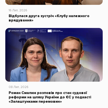
16 Лип, 2026
Відбулася друга зустріч «Клубу належного
врядування»
08 Лип, 2026
Роман Смалюк розповів про стан судової
реформи на шляху України до ЄС у подкасті
«Залаштунками перемовин»