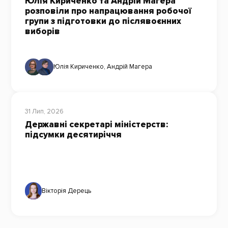
Юлія Кириченко та Андрій Магера
розповіли про напрацювання робочої
групи з підготовки до післявоєнних
виборів
Юлія Кириченко
,
Андрій Магера
31 Лип, 2026
Державні секретарі міністерств:
підсумки десятиріччя
Вікторія Дерець