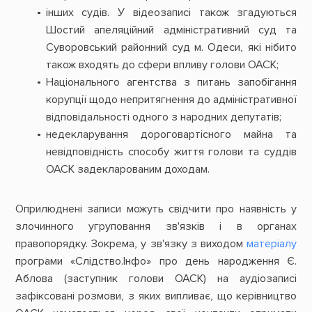
інших судів. У відеозаписі також згадуються
Шостий апеляційний адміністративний суд та
Суворовський районний суд м. Одеси, які нібито
також входять до сфери впливу голови ОАСК;
Національного агентства з питань запобігання
корупції щодо непритягнення до адміністративної
відповідальності одного з народних депутатів;
недекларування дороговартісного майна та
невідповідність способу життя голови та суддів
ОАСК задекларованим доходам.
Оприлюднені записи можуть свідчити про наявність у
злочинного угруповання зв'язків і в органах
правопорядку. Зокрема, у зв'язку з виходом
матеріалу
програми «Слідство.Інфо» про день народження Є.
Аблова (заступник голови ОАСК) на аудіозаписі
зафіксовані розмови, з яких випливає, що керівництво