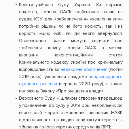
Конституційного Суду України. За версією
слідства, голова ОАСК здійснював вплив на
суддів КСУ для «забезпечення» ухвалення ними
потрібних рішень як на його користь, так і на
користь інших осіб, які до нього звернулися.
Оприлюднені факти можуть свідчити про
здійснення впливу голови ОАСК з метою
визнання неконституційними статей
Кримінального кодексу України про кримінальну
відповідальність за
незаконне збагачення
(лютий
2019 року), ухвалення завідомо
неправосудного
судового рішення
(червень 2020 року), а також
положень Закону «Про очищення влади»;
Верховного Суду – шляхом створення перешкод
у призначенні до суду у 2019 році нелояльних до
нього осіб через замовлення висновків НАЗК
щодо наявності в їхніх діях конфлікту інтересів та
збирання голосів «проти» серед членів ВРП;