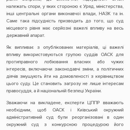
належать спори, у яких стороною є Уряд, міністерства,
інші центральні органи виконавчої влади, НАЗК та ін.
Саме така підсудність призводить до того, що суд
місцевого рівня має серйозні важелі впливу на весь
державний апарат.
Як випливає з опублікованих матеріалів, ці важелі
впливу використовуються групою суддів ОАСК для
протиправного лобіювання власних або чужих
інтересів, включаючи законодавчі зміни, а політичних
діячів змушують йти на домовленості з керівництвом
цього суду. Це становить загрозу не лише інтересам
правосуддя, а й національній безпеці України.
Зважаючи на викладене, експерти ЦППР вважають
необхідним, щоб ОАСК і Київський окружний
адміністративний суд були реорганізовані в один
окружний суд з конкурсною процедурою його