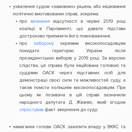
ухвалення судом «замовних» рішень або ініціювання
політично вмотивованих справ, зокрема:
про
визнання
відсутності в червні 2019 році
коаліції в Парламенті, що давало підстави
достроково припинити його повноваження;
про
заборону
окремим високопосадовцям
покидати територію України після
президентських виборів у 2019 році. За версією
слідства, ця справа була ініційована головою та
суддями ОАСК через підставних осіб для
демонстрації своєї сили та можливостей суду, а
також помсти колишнім високопосадовцям. При
цьому як позивача в цій справі зазначили
народного депутата Д. Жванію, який згодом
спростував
факт звернення до суду;
намагання голови ОАСК захопити владу у ВККС та