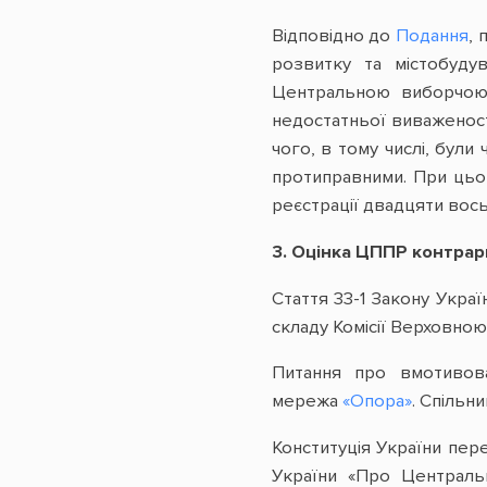
Відповідно до
Подання
, 
розвитку та містобуду
Центральною виборчою 
недостатньої виваженості
чого, в тому числі, були
протиправними. При цьо
реєстрації двадцяти вось
3. Оцінка ЦППР контрар
Стаття 33-1 Закону Укр
складу Комісії Верховно
Питання про вмотивова
мережа
«Опора»
. Спільн
Конституція України пер
України «Про Централь