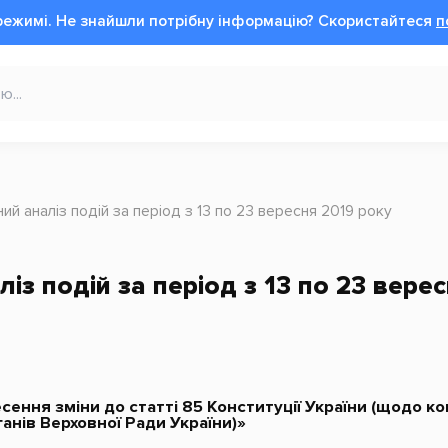
режимі.
Не знайшли потрібну інформацію?
Cкористайтеся
п
ний аналіз подій за період з 13 по 23 вересня 2019 року
із подій за період з 13 по 23 вере
сення зміни до статті 85 Конституції України (щодо к
анів Верховної Ради України)»