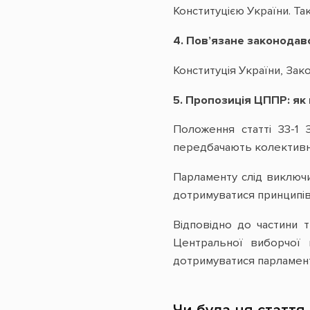
Конституцією України. Так
4. Пов’язане законодав
Конституція України, Зак
5. Пропозиція ЦППР: я
Положення статті 33-1 
передбачають колективну
Парламенту слід виключи
дотримуватися принципів 
Відповідно до частини 
Центральної виборчої 
дотримуватися парламен
Чи була ця стаття