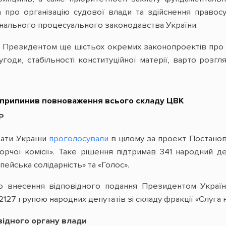
 про організацію судової влади та здійснення правос
мінального процесуального законодавства України.
я Президентом ще шістьох окремих законопроектів про зм
угоди, стабільності конституційної матерії, варто розг
припинив повноваження всього складу ЦВК
Р
тати України
проголосували
в цілому за проект Постано
рчої комісії». Таке рішення підтримав 341 народний д
ейська солідарність» та «Голос».
 внесення відповідного подання Президентом України
27 групою народних депутатів зі складу фракції «Слуга н
відного органу влади