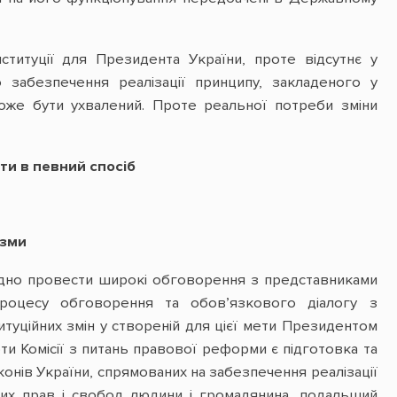
титуції для Президента України, проте відсутнє у
 забезпечення реалізації принципу, закладеного у
 може бути ухвалений. Проте реальної потреби зміни
ти в певний спосіб
ізми
ідно провести широкі обговорення з представниками
 процесу обговорення та обов’язкового діалогу з
туційних змін у створеній для цієї мети Президентом
ти Комісії з питань правової реформи є підготовка та
конів України, спрямованих на забезпечення реалізації
ьних прав і свобод людини і громадянина, подальший