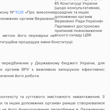
85 Конституції України
(щодо консультативних,
дорадчих та інших
Закону №
1028
«Про внесення
допоміжних органів
допоміжних органів Верховної
Верховної Ради України)»
Парламент достроково
припинив повноваження
всього складу ЦВК
з метою його перевірки на
титуційна процедура зміни Конституції.
 передбачених у Державному бюджеті України, для
них органів ВРУ є важливою запорукою ефективної
печення його роботи.
контексту та суттєвого змістовного навантаження. З
их та інших допоміжних органів» раніше створювалися
ти на його функціонування передбачені в Державному