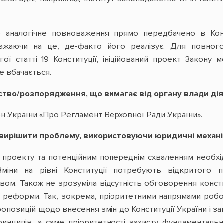
о аналогічне повноваження прямо передбачено в Конс
ажаючи на це, де-факто його реалізує. Для повного
ої статті 19 Конституції, ініційований проект Закону
не вбачається.
ство/розпорядження, що вимагає від органу влади дія
он України «Про Регламент Верховної Ради України».
к вирішити проблему, використовуючи юридичні механ
проекту та потенційним попереднім схваленням необх
 Зміни на рівні Конституції потребують відкритого
вом. Також не зрозуміла відсутність обговорення консти
ої реформи. Так, зокрема, пріоритетними напрямами робо
позицій щодо внесення змін до Конституції України і за
принципів, а саме пріоритетності захисту фундаментал