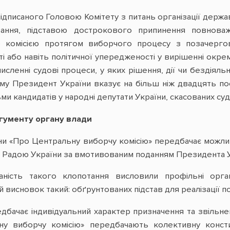
підписаного Головою Комітету з питань організації держ
вання, підставою дострокового припинення повнов
комісією протягом виборчого процесу з позачергов
 або навіть політичної упередженості у вирішенні окрем
 численні судові процеси, у яких рішення, дії чи бездіял
му Президент України вказує на більш ніж двадцять по
ми кандидатів у народні депутати України, скасованих суд
гументу органу влади
аїни «Про Центральну виборчу комісію» передбачає мож
ю Радою України за вмотивованим поданням Президента У
ність такого клопотання висловили профільні орга
ий висновок такий: обґрунтованих підстав для реалізації п
едбачає індивідуальний характер призначення та звільне
ну виборчу комісію» передбачають колективну консти