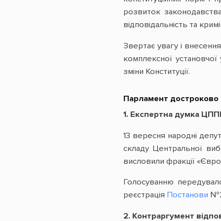
розвиток законодавства
відповідальність та кри
Звертає увагу і внесенн
комплексної установчої 
зміни Конституції.
Парламент достроково 
1. Експертна думка ЦПП
13 вересня народні депу
складу Центральної вибо
висловили фракції «Європ
Голосуванню передувало
реєстрація
Постанови
№21
2. Контраргумент відпо