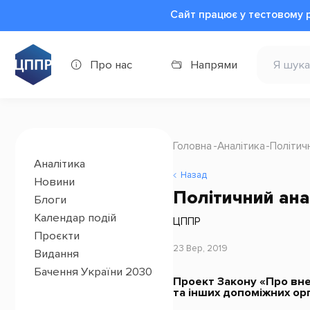
Сайт працює у тестовому 
Про нас
Напрями
Головна
Аналітика
Політич
Аналітика
Назад
Новини
Політичний анал
Блоги
Календар подій
ЦППР
Проєкти
23 Вер, 2019
Видання
Бачення України 2030
Проект Закону «Про вне
та інших допоміжних орг