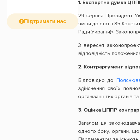
1. Експертна думка ЦПП
29 серпня Президент Ук
Підтримати нас
зміни до статті 85 Конст
Ради України)». Законопр
3 вересня законопроек
відповідність положенням 
2. Контраргумент відпо
Відповідно до
Пояснюва
здійснення своїх повн
організації тих органів
3. Оцінка ЦППР контрар
Загалом ця законодавча
одного боку, органи, що
Парламентом та існують