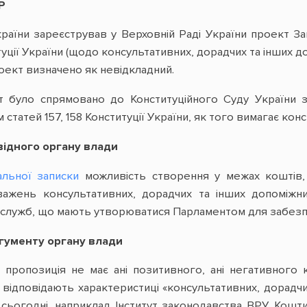
Р
раїни зареєстрував у Верховній Раді України проект 
итуції України (щодо консультативних, дорадчих та інших 
оект визначено як невідкладний.
т було спрямовано до Конституційного Суду України 
статей 157, 158 Конституції України, як того вимагає конс
відного органу влади
льної записки
можливість створення у межах коштів,
оважень консультативних, дорадчих та інших допоміж
 та служб, що мають утворюватися Парламентом для забез
гументу органу влади
 пропозиція не має ані позитивного, ані негативного 
 відповідають характеристиці «консультативних, дорадч
 сьогодні, наприклад Інститут законодавства ВРУ. Кош