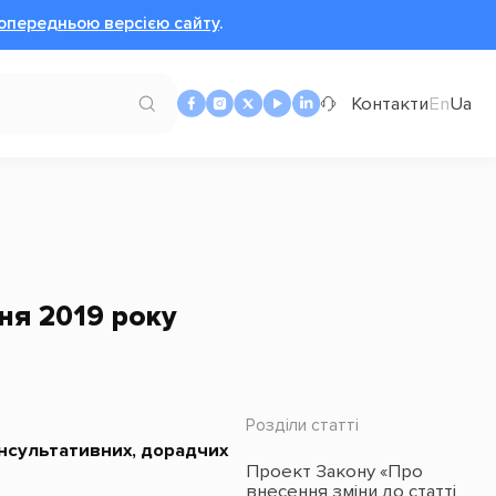
опередньою версією сайту
.
Контакти
En
Ua
сня 2019 року
Розділи статті
онсультативних, дорадчих
Проект Закону «Про
внесення зміни до статті