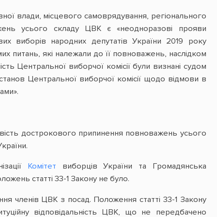
авної влади, місцевого самоврядування, регіонального
ажень усього складу ЦВК є «неодноразові прояви
их виборів народних депутатів України 2019 року
их питань, які належали до її повноважень, наслідком
ьність Центральної виборчої комісії були визнані судом
станов Центральної виборчої комісії щодо відмови в
ами».
ливість дострокового припинення повноважень усього
країни.
нізації
Комітет
виборців України та Громадянська
оложень статті 33-1 Закону не було.
ння членів ЦВК з посад. Положення статті 33-1 Закону
туційну відповідальність ЦВК, що не передбачено