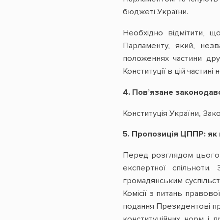
бюджеті України.
Необхідно відмітити, щ
Парламенту, який, незв
положеннях частини друг
Конституції в цій частині 
4. Пов’язане законодав
Конституція України, Зак
5. Пропозиція ЦППР: я
Перед розглядом цього 
експертної спільноти.
громадянським суспільст
Комісії з питань правов
подання Президентові про
конституційних норм і 