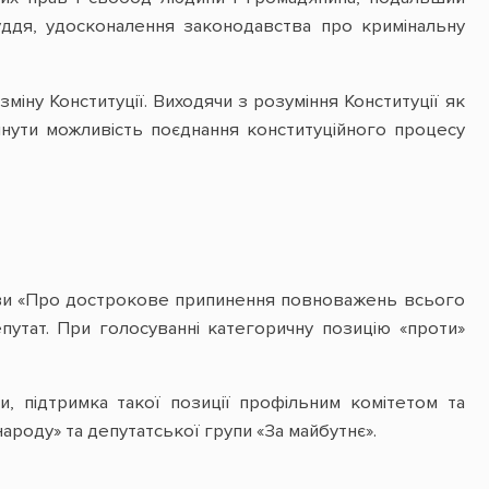
уддя, удосконалення законодавства про кримінальну
іну Конституції. Виходячи з розуміння Конституції як
лянути можливість поєднання конституційного процесу
ви «Про дострокове припинення повноважень всього
епутат. При голосуванні категоричну позицію «проти»
, підтримка такої позиції профільним комітетом та
ароду» та депутатської групи «За майбутнє».