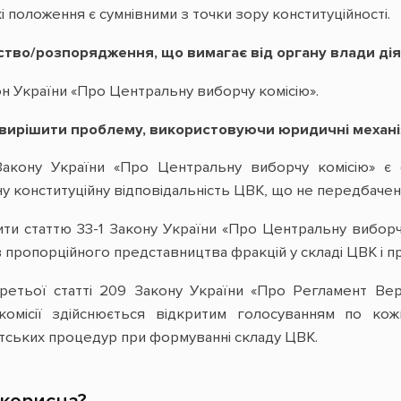
і положення є сумнівними з точки зору конституційності.
ство/розпорядження, що вимагає від органу влади дія
он України «Про Центральну виборчу комісію».
к вирішити проблему, використовуючи юридичні механ
Закону України «Про Центральну виборчу комісію» є с
 конституційну відповідальність ЦВК, що не передбачена
ти статтю 33-1 Закону України «Про Центральну виборч
пропорційного представництва фракцій у складі ЦВК і пр
третьої статті 209 Закону України «Про Регламент Вер
комісії здійснюється відкритим голосуванням по кож
тських процедур при формуванні складу ЦВК.
 корисна?