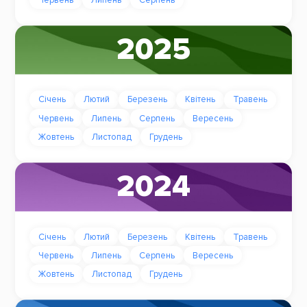
2025
Січень
Лютий
Березень
Квітень
Травень
Червень
Липень
Серпень
Вересень
Жовтень
Листопад
Грудень
2024
Січень
Лютий
Березень
Квітень
Травень
Червень
Липень
Серпень
Вересень
Жовтень
Листопад
Грудень