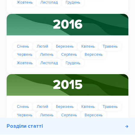
Жовтень
Листопад
Грудень
2016
Січень
Лютий
Березень
Квітень
Травень
Червень
Липень
Серпень
Вересень
Жовтень
Листопад
Грудень
2015
Січень
Лютий
Березень
Квітень
Травень
Червень
Липень
Серпень
Вересень
Жовтень
Листопад
Грудень
Розділи статті