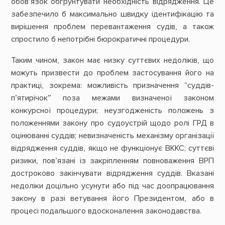
обов’язок обґрунтувати необхідність відрядження. Це
забезпечило б максимально швидку ідентифікацію та
вирішення проблем перевантаження судів, а також
спростило б непотрібні бюрократичні процедури.
Таким чином, закон має низку суттєвих недоліків, що
можуть призвести до проблем застосування його на
практиці, зокрема: можливість призначення “суддів-
п’ятирічок” поза межами визначеної законом
конкурсної процедури; неузгодженість положень з
положеннями закону про судоустрій щодо ролі ГРД в
оцінюванні суддів; невизначеність механізму організації
відрядження суддів, якщо не функціонує ВККС; суттєві
ризики, пов’язані із закріпленням повноваження ВРП
достроково закінчувати відрядження суддів. Вказані
недоліки доцільно усунути або під час доопрацювання
закону в разі ветування його Президентом, або в
процесі подальшого вдосконалення законодавства.