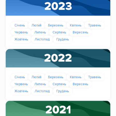
2023
Січень
Лютий
Березень
Квітень
Травень
Червень
Липень
Серпень
Вересень
Жовтень
Листопад
Грудень
2022
Січень
Лютий
Березень
Квітень
Травень
Червень
Липень
Серпень
Вересень
Жовтень
Листопад
Грудень
2021