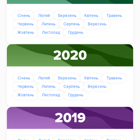
Січень
Лютий
Березень
Квітень
Травень
Червень
Липень
Серпень
Вересень
Жовтень
Листопад
Грудень
2020
Січень
Лютий
Березень
Квітень
Травень
Червень
Липень
Серпень
Вересень
Жовтень
Листопад
Грудень
2019