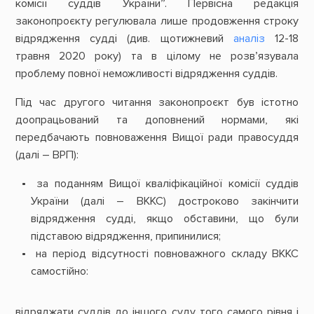
комісії суддів України”. Первісна редакція
законопроєкту регулювала лише продовження строку
відрядження судді (див. щотижневий
аналіз
12-18
травня 2020 року) та в цілому не розв’язувала
проблему повної неможливості відрядження суддів.
Під час другого читання законопроєкт був істотно
доопрацьований та доповнений нормами, які
передбачають повноваження Вищої ради правосуддя
(далі – ВРП):
за поданням Вищої кваліфікаційної комісії суддів
України (далі – ВККС) достроково закінчити
відрядження судді, якщо обставини, що були
підставою відрядження, припинилися;
на період відсутності повноважного складу ВККС
самостійно:
відряджати суддів до іншого суду того самого рівня і