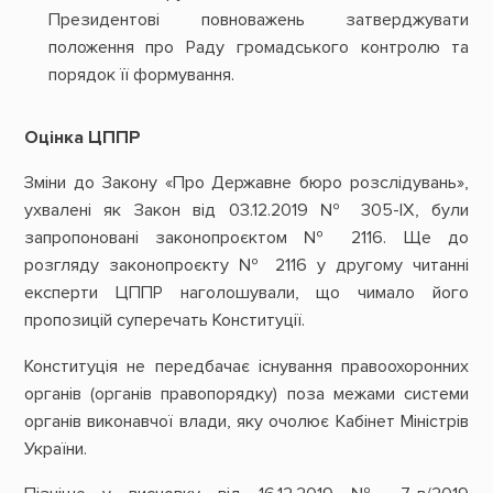
Президентові повноважень затверджувати
положення про Раду громадського контролю та
порядок її формування.
Оцінка ЦППР
Зміни до Закону «Про Державне бюро розслідувань»,
ухвалені як Закон від 03.12.2019 № 305-ІХ, були
запропоновані законопроєктом № 2116. Ще до
розгляду законопроєкту № 2116 у другому читанні
експерти ЦППР наголошували, що чимало його
пропозицій суперечать Конституції.
Конституція не передбачає існування правоохоронних
органів (органів правопорядку) поза межами системи
органів виконавчої влади, яку очолює Кабінет Міністрів
України.