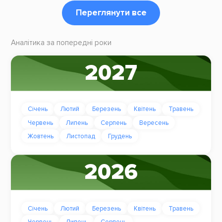
Переглянути все
Аналітика за попередні роки
2027
Січень
Лютий
Березень
Квітень
Травень
Червень
Липень
Серпень
Вересень
Жовтень
Листопад
Грудень
2026
Січень
Лютий
Березень
Квітень
Травень
Червень
Липень
Серпень