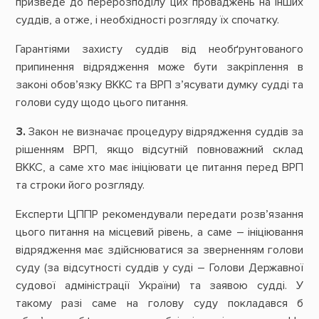
призведе до перерозподілу цих проваджень на інших
суддів, а отже, і необхідності розгляду їх спочатку.
Гарантіями захисту суддів від необґрунтованого
припинення відрядження може бути закріплення в
законі обов’язку ВККС та ВРП з’ясувати думку судді та
голови суду щодо цього питання.
3.
Закон не визначає процедуру відрядження суддів за
рішенням ВРП, якщо відсутній повноважний склад
ВККС, а саме хто має ініціювати це питання перед ВРП
та строки його розгляду.
Експерти ЦППР рекомендували передати розв’язання
цього питання на місцевий рівень, а саме – ініціювання
відрядження має здійснюватися за зверненням голови
суду (за відсутності суддів у суді – Голови Державної
судової адміністрації України) та заявою судді. У
такому разі саме на голову суду покладався б