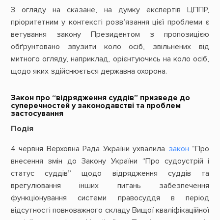
З огляду на сказане, на думку експертів ЦППР,
пріоритетним у контексті розв’язання цієї проблеми є
ветування закону Президентом з пропозицією
обґрунтовано звузити коло осіб, звільнених від
митного огляду, наприклад, орієнтуючись на коло осіб,
щодо яких здійснюється державна охорона.
Закон про “відрядження суддів” призведе до
суперечностей у законодавстві та проблем
застосування
Подія
4 червня Верховна Рада України ухвалила
закон
“Про
внесення змін до Закону України “Про судоустрій і
статус суддів” щодо відрядження суддів та
врегулювання інших питань забезпечення
функціонування системи правосуддя в період
відсутності повноважного складу Вищої кваліфікаційної