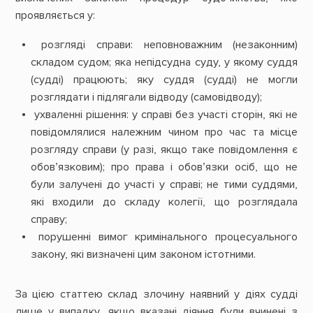
проявляється у:
розгляді справи: неповноважним (незаконним)
складом судом; яка непідсудна суду, у якому суддя
(судді) працюють; яку суддя (судді) не могли
розглядати і підлягали відводу (самовідводу);
ухваленні рішення: у справі без участі сторін, які не
повідомлялися належним чином про час та місце
розгляду справи (у разі, якщо таке повідомлення є
обов’язковим); про права і обов’язки осіб, що не
були залучені до участі у справі; не тими суддями,
які входили до складу колегії, що розглядала
справу;
порушенні вимог кримінального процесуального
закону, які визначені цим законом істотними.
За цією статтею склад злочину наявний у діях судді
лише у випадку, якщо вказані діяння були вчинені з