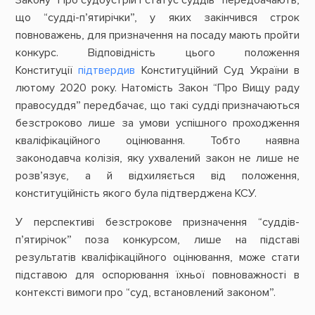
Закону “Про судоустрій і статус суддів” передбачають,
що “судді-п’ятирічки”, у яких закінчився строк
повноважень, для призначення на посаду мають пройти
конкурс. Відповідність цього положення
Конституції
підтвердив
Конституційний Суд України в
лютому 2020 року. Натомість Закон “Про Вищу раду
правосуддя” передбачає, що такі судді призначаються
безстроково лише за умови успішного проходження
кваліфікаційного оцінювання. Тобто наявна
законодавча колізія, яку ухвалений закон не лише не
розв’язує, а й відхиляється від положення,
конституційність якого була підтверджена КСУ.
У перспективі безстрокове призначення “суддів-
п’ятирічок” поза конкурсом, лише на підставі
результатів кваліфікаційного оцінювання, може стати
підставою для оспорювання їхньої повноважності в
контексті вимоги про “суд, встановлений законом”.