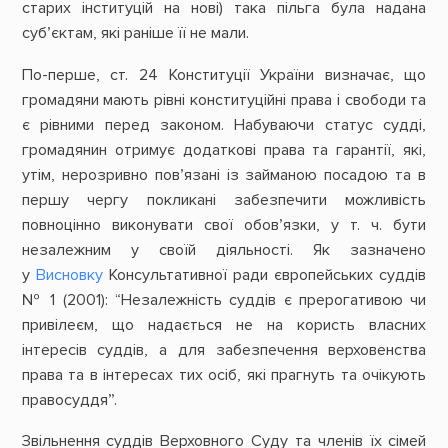
старих інституцій на нові) така пільга була надана
суб’єктам, які раніше її не мали.
По-перше, ст. 24 Конституції України визначає, що
громадяни мають рівні конституційні права і свободи та
є рівними перед законом. Набуваючи статус судді,
громадянин отримує додаткові права та гарантії, які,
утім, нерозривно пов’язані із займаною посадою та в
першу чергу покликані забезпечити можливість
повноцінно виконувати свої обов’язки, у т. ч. бути
незалежним у своїй діяльності. Як зазначено
у
Висновку
Консультативної ради європейських суддів
№ 1 (2001): “Незалежність суддів є прерогативою чи
привілеєм, що надається не на користь власних
інтересів суддів, а для забезпечення верховенства
права та в інтересах тих осіб, які прагнуть та очікують
правосуддя”.
Звільнення суддів Верховного Суду та членів їх сімей