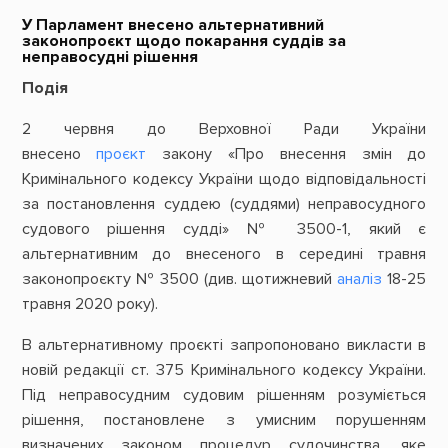
У Парламент внесено альтернативний
законопроєкт щодо покарання суддів за
неправосудні рішення
Подія
2 червня до Верховної Ради України
внесено
проєкт
закону «Про внесення змін до
Кримінального кодексу України щодо відповідальності
за постановлення суддею (суддями) неправосудного
судового рішення судді» № 3500-1, який є
альтернативним до внесеного в середині травня
законопроєкту № 3500 (див. щотижневий
аналіз
18-25
травня 2020 року).
В альтернативному проєкті запропоновано викласти в
новій редакції ст. 375 Кримінального кодексу України.
Під неправосудним судовим рішенням розуміється
рішення, постановлене з умисним порушенням
визначених законом процедур судочинства, яке