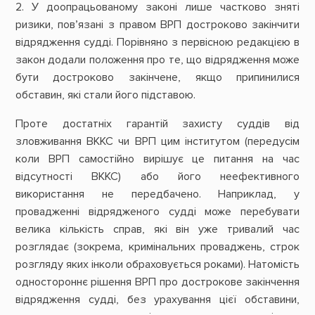
2. У доопрацьованому законі лише частково зняті
ризики, пов’язані з правом ВРП достроково закінчити
відрядження судді. Порівняно з первісною редакцією в
закон додали положення про те, що відрядження може
бути достроково закінчене, якщо припинилися
обставин, які стали його підставою.
Проте достатніх гарантій захисту суддів від
зловживання ВККС чи ВРП цим інститутом (передусім
коли ВРП самостійно вирішує це питання на час
відсутності ВККС) або його неефективного
використання не передбачено. Наприклад, у
провадженні відрядженого судді може перебувати
велика кількість справ, які він уже тривалий час
розглядає (зокрема, кримінальних проваджень, строк
розгляду яких інколи обраховується роками). Натомість
одностороннє рішення ВРП про дострокове закінчення
відрядження судді, без урахування цієї обставини,