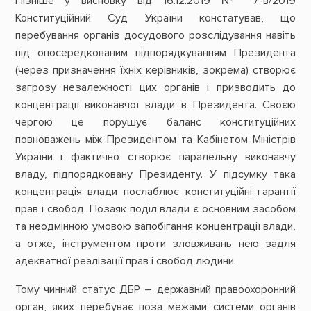
Пізніше у висновку від 16.12.2019 № 7-в/2019
Конституційний Суд України констатував, що
перебування органів досудового розслідування навіть
під опосередкованим підпорядкуванням Президента
(через призначення їхніх керівників, зокрема) створює
загрозу незалежності цих органів і призводить до
концентрації виконавчої влади в Президента. Своєю
чергою це порушує баланс конституційних
повноважень між Президентом та Кабінетом Міністрів
України і фактично створює паралельну виконавчу
владу, підпорядковану Президенту. У підсумку така
концентрація влади послаблює конституційні гарантії
прав і свобод. Позаяк поділ влади є основним засобом
та неодмінною умовою запобігання концентрації влади,
а отже, інструментом проти зловживань нею задля
адекватної реалізації прав і свобод людини.
Тому чинний статус ДБР – державний правоохоронний
орган, яких перебуває поза межами системи органів