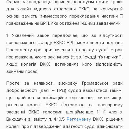
Однак законодавець повинен передусім вжити кроки
для якнайшвидшого створення ВККС на конкурсній
основі замість тимчасового перекладання частини її
повноважень на ВРП, яка обтяжена іншими завданнями.
1. Ухвалений закон передбачає, що за відсутності
повноважного складу ВККС ВРП може внести подання
Президенту про призначення на посаду судді, строк
повноважень якого закінчився (т. зв. “судді-п’ятирічки”),
якщо колегія ВККС встановила його відповідність
займаній посаді.
Проте за наявності висновку Громадської ради
доброчесності (далі – ГРД) суддя вважається таким,
що пройшов кваліфікаційне оцінювання, лише якщо
рішення колегії ВККС підтримане на пленарному
засіданні ВККС голосами щонайменше 11 її членів.
Виходячи зі змісту п. 4.10.5
Регламенту
ВККС рішення
колегії про підтвердження здатності судді здійснювати