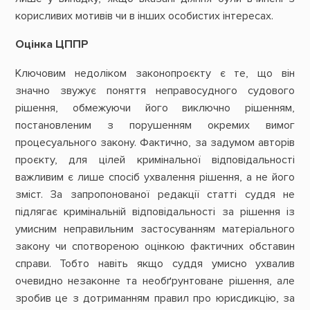
корисливих мотивів чи в інших особистих інтересах.
Оцінка ЦППР
Ключовим недоліком законопроєкту є те, що він
значно звужує поняття неправосудного судового
рішення, обмежуючи його виключно рішенням,
постановленим з порушенням окремих вимог
процесуального закону. Фактично, за задумом авторів
проєкту, для цілей кримінальної відповідальності
важливим є лише спосіб ухвалення рішення, а не його
зміст. За запропонованої редакції статті суддя не
підлягає кримінальній відповідальності за рішення із
умисним неправильним застосуванням матеріального
закону чи спотвореною оцінкою фактичних обставин
справи. Тобто навіть якщо суддя умисно ухвалив
очевидно незаконне та необґрунтоване рішення, але
зробив це з дотриманням правил про юрисдикцію, за