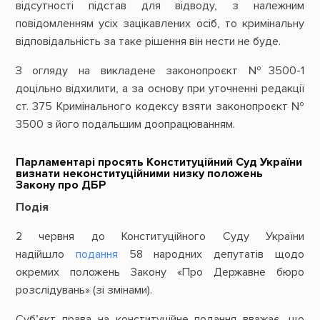
відсутності підстав для відводу, з належним
повідомленням усіх зацікавлених осіб, то кримінальну
відповідальність за таке рішення він нести не буде.
З огляду на викладене законопроєкт №3500-1
доцільно відхилити, а за основу при уточненні редакції
ст. 375 Кримінального кодексу взяти законопроєкт №
3500 з його подальшим доопрацюванням.
Парламентарі просять Конституційний Суд України
визнати неконституційними низку положень
Закону про ДБР
Подія
2 червня до Конституційного Суду України
надійшло
подання
58 народних депутатів щодо
окремих положень Закону «Про Державне бюро
розслідувань» (зі змінами).
Суб’єкт права на конституційне подання вважає, що