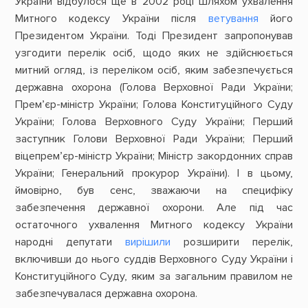
України відбулося ще в 2002 році шляхом ухвалення
Митного кодексу України після
ветування
його
Президентом України. Тоді Президент запропонував
узгодити перелік осіб, щодо яких не здійснюється
митний огляд, із переліком осіб, яким забезпечується
державна охорона (Голова Верховної Ради України;
Прем’єр-міністр України; Голова Конституційного Суду
України; Голова Верховного Суду України; Перший
заступник Голови Верховної Ради України; Перший
віцепрем’єр-міністр України; Міністр закордонних справ
України; Генеральний прокурор України). І в цьому,
ймовірно, був сенс, зважаючи на специфіку
забезпечення державної охорони. Але під час
остаточного ухвалення Митного кодексу України
народні депутати
вирішили
розширити перелік,
включивши до нього суддів Верховного Суду України і
Конституційного Суду, яким за загальним правилом не
забезпечувалася державна охорона.