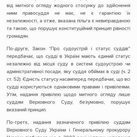
від митного огляду жодного стосунку до здійснення
ними правосуддя не має, не є гарантією їх
незалежності, а отже, вказана пільга є невиправданою
та такою, що порушує конституційний принцип рівності
громадян.
По-друге, Закон “Про судоустрій і статус суддів”
передбачає, що судді в Україні мають єдиний статус
незалежно від місця суду в системі судоустрою чи
адміністративної посади, яку суддя обіймає в суді (ч. 2
ст. 52). Єдність статусу насамперед передбачає, що всі
судді користуються однаковими правами і привілеями.
Утім, надання привілею щодо митного огляду лише
суддям Верховного Суду, безумовно, порушує
вказаний принцип.
По-третє, надання зазначеного привілею суддям
Верховного Суду України і Генеральному прокурору