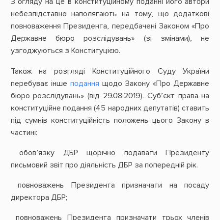
З огляду на це в конституційному поданні його автори
небезпідставно наполягають на тому, що додаткові
повноваження Президента, передбачені Законом «Про
Державне бюро розслідувань» (зі змінами), не
узгоджуються з Конституцією.
Також на розгляді Конституційного Суду України
перебуває інше
подання
щодо Закону «Про Державне
бюро розслідувань» (від 29.08.2019). Суб’єкт права на
конституційне подання (45 народних депутатів) ставить
під сумнів конституційність положень цього Закону в
частині:
обов’язку ДБР щорічно подавати Президенту
письмовий звіт про діяльність ДБР за попередній рік.
повноважень Президента призначати на посаду
директора ДБР;
повноважень Президента призначати трьох членів