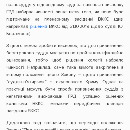
правосуддя у відповідному суді за наявності висновку
ГРД набирає чинності лише після того, як воно було
підтримане на пленарному засіданні ВККС (див.
наприклад
рішення
ВККС від 31.10.2019 щодо судді Ю.
Берлімової).
З цього можна зробити висновок, що для призначення
безстроково суддя має успішно пройти кваліфікаційне
оцінювання, тобто щоб рішення колегії набрало
чинності. Наприклад, саме така вимога закріплена в
іншому положенні цього Закону – щодо призначення
“суддів-п’ятирічок” з окупованого Криму. Однак на
практиці можуть бути спроби призначення суддів з
негативними висновками ГРД, успішно оцінених
колегіями ВККС, минаючи передбачені пленарні
засідання ВККС.
Додатково слід зазначити, що перехідні положення