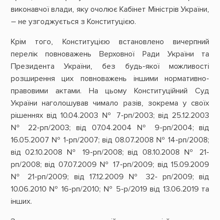
виконавчої влади, яку очолює Кабінет Міністрів України,
– не узгоджується з Конституцією.
Крім того, Конституцією встановлено вичерпний
перелік повноважень Верховної Ради України та
Президента України, без будь-якої можливості
розширення цих повноважень іншими нормативно-
правовими актами. На цьому Конституційний Суд
України наголошував чимало разів, зокрема у своїх
рішеннях від 10.04.2003 № 7-рп/2003; від 25.12.2003
№ 22-рп/2003; від 07.04.2004 № 9-рп/2004; від
16.05.2007 № 1-рп/2007; від 08.07.2008 № 14-рп/2008;
від 02.10.2008 № 19-рп/2008; від 08.10.2008 № 21-
рп/2008; від 07.07.2009 № 17-рп/2009; від 15.09.2009
№ 21-рп/2009; від 17.12.2009 № 32- рп/2009; від
10.06.2010 № 16-рп/2010; № 5-р/2019 від 13.06.2019 та
інших.