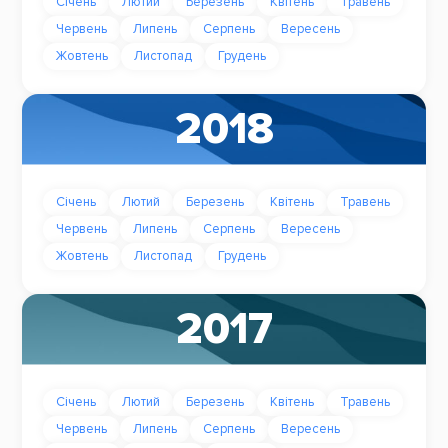
Січень
Лютий
Березень
Квітень
Травень
Червень
Липень
Серпень
Вересень
Жовтень
Листопад
Грудень
2018
Січень
Лютий
Березень
Квітень
Травень
Червень
Липень
Серпень
Вересень
Жовтень
Листопад
Грудень
2017
Січень
Лютий
Березень
Квітень
Травень
Червень
Липень
Серпень
Вересень