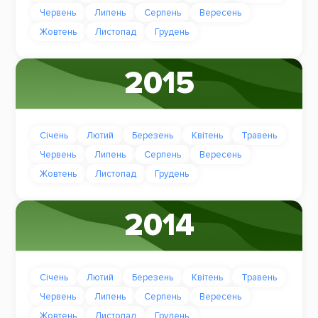
Червень
Липень
Серпень
Вересень
Жовтень
Листопад
Грудень
2015
Січень
Лютий
Березень
Квітень
Травень
Червень
Липень
Серпень
Вересень
Жовтень
Листопад
Грудень
2014
Січень
Лютий
Березень
Квітень
Травень
Червень
Липень
Серпень
Вересень
Жовтень
Листопад
Грудень