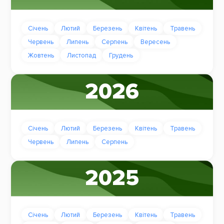
Січень
Лютий
Березень
Квітень
Травень
Червень
Липень
Серпень
Вересень
Жовтень
Листопад
Грудень
2026
Січень
Лютий
Березень
Квітень
Травень
Червень
Липень
Серпень
2025
Січень
Лютий
Березень
Квітень
Травень