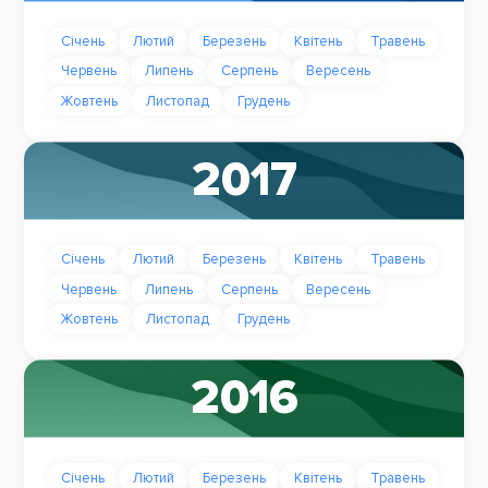
Січень
Лютий
Березень
Квітень
Травень
Червень
Липень
Серпень
Вересень
Жовтень
Листопад
Грудень
2017
Січень
Лютий
Березень
Квітень
Травень
Червень
Липень
Серпень
Вересень
Жовтень
Листопад
Грудень
2016
Січень
Лютий
Березень
Квітень
Травень