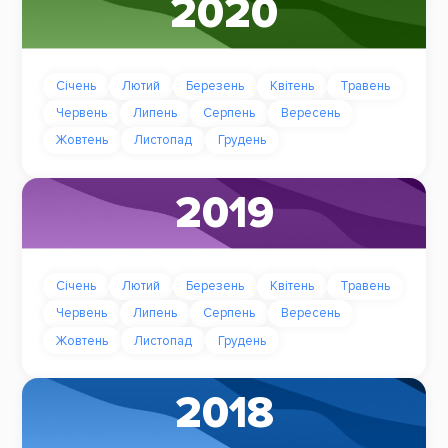
2020
Січень
Лютий
Березень
Квітень
Травень
Червень
Липень
Серпень
Вересень
Жовтень
Листопад
Грудень
2019
Січень
Лютий
Березень
Квітень
Травень
Червень
Липень
Серпень
Вересень
Жовтень
Листопад
Грудень
2018