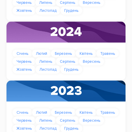
Червень
Липень
Серпень
Вересень
Жовтень
Листопад
Грудень
2024
Січень
Лютий
Березень
Квітень
Травень
Червень
Липень
Серпень
Вересень
Жовтень
Листопад
Грудень
2023
Січень
Лютий
Березень
Квітень
Травень
Червень
Липень
Серпень
Вересень
Жовтень
Листопад
Грудень