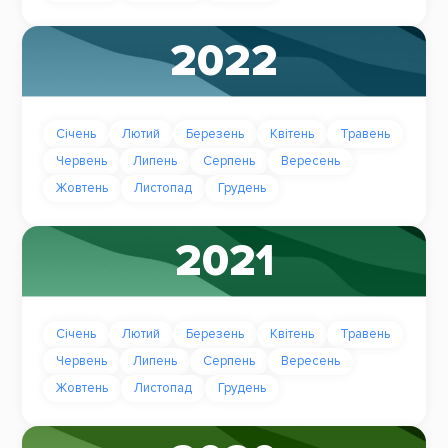
2022
Січень
Лютий
Березень
Квітень
Травень
Червень
Липень
Серпень
Вересень
Жовтень
Листопад
Грудень
2021
Січень
Лютий
Березень
Квітень
Травень
Червень
Липень
Серпень
Вересень
Жовтень
Листопад
Грудень