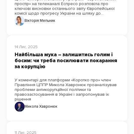
простір» на телеканалі Еспресо розповіла про
ключові висновки останнього звіту Європейської
комісії щодо прогресу України на шляху до
членства в ЄС
Вікторія Мельник
14 Лис, 2025
Найбільша мука – залишитись голим і
босим: чи треба посилювати покарання
за корупцію
У коментарі для платформи «Коротко про» член
Правління ЦППР Микола Хавронюк проаналізував
проблеми антикорупційної політики та
правозастосування в Україні і запропонував їх
рішення
Микола Хавронюк
11 Лис, 2025