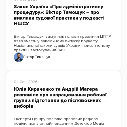
Закон України «Про адміністративну
процедуру»: Віктор Тимощук – про
виклики судової практики у подкасті
НШСУ
Віктор Тимощук, заступник голови правління ЦППР,
взяв участь у заключному випуску подкасту
Національної школи суддів України, присвяченому
практиці застосування ЗАП
Віктор Тимощук
04 Сер, 2026
Юлія Кириченко та Андрій Магера
розповіли про напрацювання робочої
групи з підготовки до післявоєнних
виборів
Експерти Центру політико-правових реформ
поділилися з онлайн-виданням Детектор Медіа