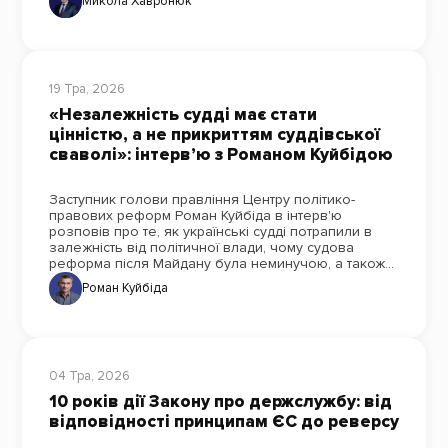
Микола Хавронюк
19 Тра, 2026
«Незалежність судді має стати
цінністю, а не прикриттям суддівської
сваволі»: інтерв’ю з Романом Куйбідою
Заступник голови правління Центру політико-
правових реформ Роман Куйбіда в інтерв'ю
розповів про те, як українські судді потрапили в
залежність від політичної влади, чому судова
реформа після Майдану була неминучою, а також
про роль іноземних експертів у ній.
Роман Куйбіда
04 Тра, 2026
10 років дії Закону про держслужбу: від
відповідності принципам ЄС до реверсу