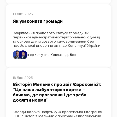
19 Лис, 2025
Як узаконити громади
Закріплення правового статусу громади як
первинної адміністративно-територіальної одиниці
та основи для місцевого самоврядування без
необхідності внесення змін до Конституції України
Ігор Коліушко
,
Олександр Бовш
18 Лис, 2025
Вікторія Мельник про звіт Єврокомісії:
“Це наша амбулаторна картка –
бачимо, де прогалини і де треба
досягти норми”
Координаторка напрямку «Європейська інтеграція»
ЦППР Вікторія Мельник у програмі «Європейський