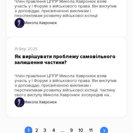
Член правління ЦППР Микола Хавронюк взяв
участь у І Форумі з військового права. Він виступив
з доповіддю, присвяченою викликам і
перспективам розвитку військової юстиції
Микола Хавронюк
15 Вер, 2025
Як вирішувати проблему самовільного
залишення частини?
Член правління ЦППР Микола Хавронюк взяв
участь у І Форумі з військового права. Він виступив
з доповіддю, присвяченою викликам і
перспективам розвитку військової юстиції. Частину
свого виступу Микола Хавронюк зосередив на
проблемі військових кримінальних правопорушень,
Микола Хавронюк
зокрема самовільного залишення частини (СЗЧ) та
дезертирства
1
2
3
4
…
9
10
11