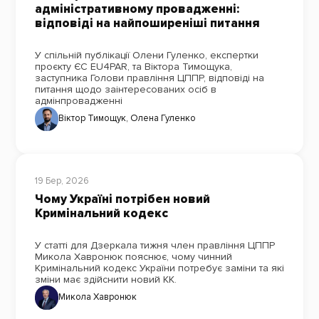
адміністративному провадженні:
відповіді на найпоширеніші питання
У спільній публікації Олени Гуленко, експертки
проєкту ЄС EU4PAR, та Віктора Тимощука,
заступника Голови правління ЦППР, відповіді на
питання щодо заінтересованих осіб в
адмінпровадженні
Віктор Тимощук
,
Олена Гуленко
19 Бер, 2026
Чому Україні потрібен новий
Кримінальний кодекс
У статті для Дзеркала тижня член правління ЦППР
Микола Хавронюк пояснює, чому чинний
Кримінальний кодекс України потребує заміни та які
зміни має здійснити новий КК.
Микола Хавронюк