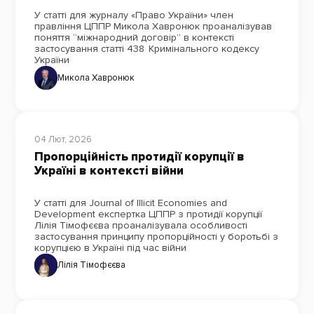
У статті для журналу «Право України» член
правління ЦППР Микола Хавронюк проаналізував
поняття “міжнародний договір” в контексті
застосування статті 438 Кримінального кодексу
України
Микола Хавронюк
04 Лют, 2026
Пропорційність протидії корупції в
Україні в контексті війни
У статті для Journal of Illicit Economies and
Development експертка ЦППР з протидії корупції
Лілія Тімофєєва проаналізувала особливості
застосування принципу пропорційності у боротьбі з
корупцією в Україні під час війни
Лілія Тімофєєва