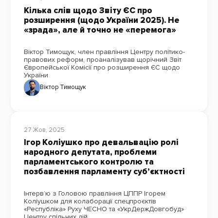
Кілька слів щодо Звіту ЄС про
розширення (щодо України 2025). Не
«зрада», але й точно не «перемога»
Віктор Тимощук, член правління Центру політико-
правових реформ, проаналізував щорічний Звіт
Європейської Комісії про розширення ЄС щодо
України
Віктор Тимощук
27 Жов, 2025
Ігор Коліушко про девальвацію ролі
народного депутата, проблеми
парламентського контролю та
позбавлення парламенту суб’єктності
Інтерв’ю з Головою правління ЦППР Ігорем
Коліушком для колаборації спецпроєктів
«Республіка» Руху ЧЕСНО та «УкрДержДовгобуд»
Центру спільних дій