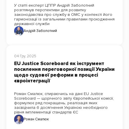
У статті експерт ЦППР Андрій Заболотний
розглянув перспективи для розвитку
законодавства про службу в ОМС у контексті його
гармонізації із загальними правилами проходження
державної служби
Андрій Заболотний
04 Гру, 2025
EU Justice Scoreboard як інструмент
посилення переговорної позиції України
щодо судової реформи в процесі
євроінтеграції
Роман Смалюк, спираючись на дані EU Justice
Scoreboard — щорічного звіту Європейської комісії,
формулює ряд покращень, реалізація яких
засвідчила б досягнення Україною необхідного
рівня імплементації стандартів ЄС
Роман Смалюк