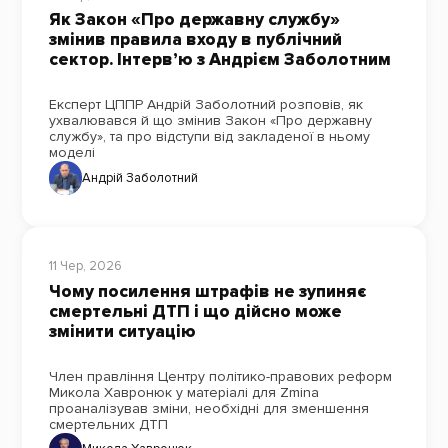
Як Закон «Про державну службу»
змінив правила входу в публічний
сектор. Інтерв’ю з Андрієм Заболотним
Експерт ЦППР Андрій Заболотний розповів, як
ухвалювався й що змінив Закон «Про державну
службу», та про відступи від закладеної в ньому
моделі
Андрій Заболотний
11 Чер, 2026
Чому посилення штрафів не зупиняє
смертельні ДТП і що дійсно може
змінити ситуацію
Член правління Центру політико-правових реформ
Микола Хавронюк у матеріалі для Zmina
проаналізував зміни, необхідні для зменшення
смертельних ДТП