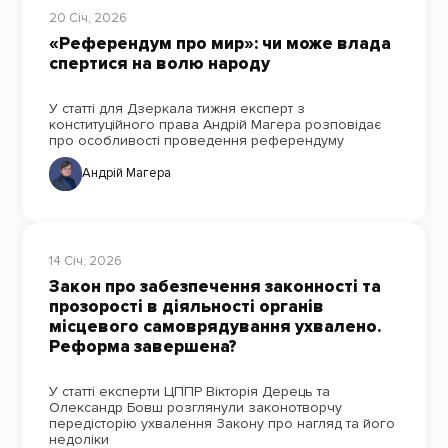
20 Січ, 2026
«Референдум про мир»: чи може влада
спертися на волю народу
У статті для Дзеркала тижня експерт з
конституційного права Андрій Магера розповідає
про особливості проведення референдуму
Андрій Магера
14 Січ, 2026
Закон про забезпечення законності та
прозорості в діяльності органів
місцевого самоврядування ухвалено.
Реформа завершена?
У статті експерти ЦППР Вікторія Дерець та
Олександр Бовш розглянули законотворчу
передісторію ухвалення Закону про нагляд та його
недоліки