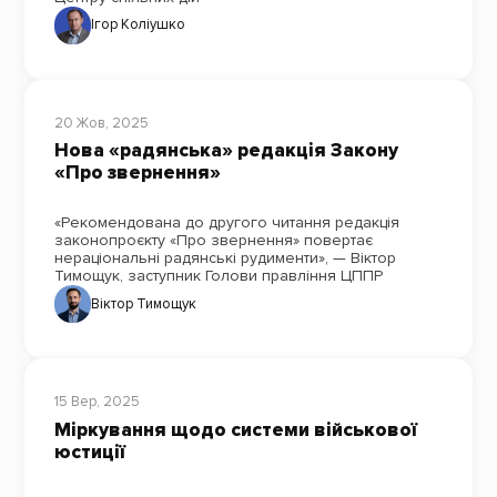
Ігор Коліушко
20 Жов, 2025
Нова «радянська» редакція Закону
«Про звернення»
«Рекомендована до другого читання редакція
законопроєкту «Про звернення» повертає
нераціональні радянські рудименти», — Віктор
Тимощук, заступник Голови правління ЦППР
Віктор Тимощук
15 Вер, 2025
Міркування щодо системи військової
юстиції