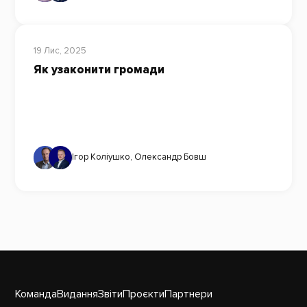
19 Лис, 2025
Як узаконити громади
Ігор Коліушко
,
Олександр Бовш
Команда
Видання
Звіти
Проєкти
Партнери