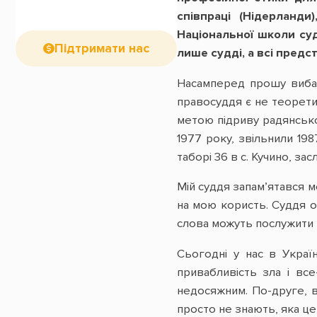
співпраці (Нідерланд
Національної школи суд
Підтримати нас
лише судді, а всі предс
Насамперед прошу вибач
правосуддя є не теоретич
метою підриву радянсько
1977 року, звільнили 19
таборі 36 в с. Кучино, з
Мій суддя запам’ятався м
на мою користь. Суддя об
слова можуть послужити п
Сьогодні у нас в Україн
привабливість зла і вс
недосяжним. По-друге, в
просто не знають, яка це 