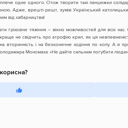
 плече одне одного. Отож творити такі ланцюжки солідар
шною. Адже, врешті-решт, зумів Український католицьки
ним від хабарництва!
ти гріховне тяжіння – вікно можливостей для всіх нас. 
краще не свідчить про атрофію крил, як ця невпевненіст
 на вторинність і на безконечне ходіння по колу. А я п
Володимира Мономаха: «Не дайте сильним погубити людину!
 корисна?