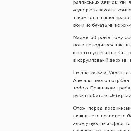
радянських звичок, які в
«суворість законів комп
також і стан нашої право
вони не бачать чи не хоч
Майже 50 років тому рос
вони поводилися так, на
іншого суспільства. Сьог
в корумпованій державі, 
Інакше кажучи, Україні 
Але для цього потрібен 
тобою. Правникам треба з
руки гнобителя…!» (Єр. 22:
Отож, перед правниками
нинішнього правового бе
злом у публічній сфері, т
зупиняється, воно «вишпо