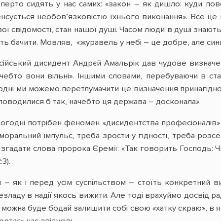
перто сидять у нас самих: «закон – як дишло: куди повер
енсується необов’язковістю їхнього виконання». Все ц
вої свідомості, стан нашої душі. Часом люди в душі знают
уть бачити. Мовляв, «журавель у небі – це добре, але син
ійський дисидент Андрєй Амальрік дав чудове визначенн
чебто вони вільні». Іншими словами, перебуваючи в ст
одні ми можемо перетлумачити це визначення принагідно д
поводилися б так, начебто ця держава – досконала».
сьогодні потрібен феномен «дисидентства професіоналів»
моральний імпульс, треба зрости у гідності, треба роз
гадати слова пророка Єремії: «Так говорить Господь: Чи
3).
 – як і перед усім суспільством – стоїть конкретний 
зладу в надії якось вижити. Але тоді врахуймо досвід р
о можна буде бодай залишити собі свою «хатку скраю», в як
ртає» нас звідусіль.