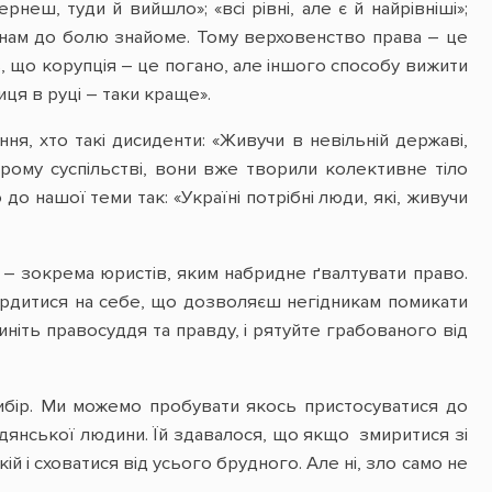
неш, туди й вийшло»; «всі рівні, але є й найрівніші»;
е нам до болю знайоме. Тому верховенство права – це
ь, що корупція – це погано, але іншого способу вижити
иця в руці – таки краще».
я, хто такі дисиденти: «Живучи в невільній державі,
арому суспільстві, вони вже творили колективне тіло
о нашої теми так: «Україні потрібні люди, які, живучи
 – зокрема юристів, яким набридне ґвалтувати право.
сердитися на себе, що дозволяєш негідникам помикати
ніть правосуддя та правду, і рятуйте грабованого від
вибір. Ми можемо пробувати якось пристосуватися до
адянської людини. Їй здавалося, що якщо змиритися зі
ій і сховатися від усього брудного. Але ні, зло само не