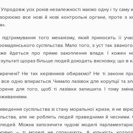
 Упродовж усіх років незалежності маємо одну і ту саму
створюємо все нові й нові контрольні органи, проте з
я».
 підтримування того механізму, який приносить її уч
омадянського суспільства. Мало того, з уст так званого
же йдеться про пряме захоплення влади. І кожен но
зультаті щораз більше людей доходить висновку, що в кр
риречені? Не тих керівників обираємо? Не ті закони п
а, все одно впирається. Чимало лазівок для корупції та
ворене для того, щоб ті лазівки залишити. І тому зм
вживаннями.
иведення суспільства зі стану моральної кризи, я не вір
льства, але не роблять людей праведними й чесними. О
 людей. Можна запозичити чудові моделі парламентариз
ховно – ті моделі не спрацюють. А кількість котро