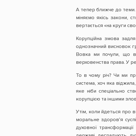
А тепер ближче до теми.
міняємо якісь закони, 
вертається «на круги сво
Корупційна змова задля
однозначний висновок гр
Вовка ми почули, що в
верховенства права. У ре
То в чому річ? Чи ми п
система, хоч яка віджил
яке ніби спеціально ст
корупцією та іншими зло
Утім, коли йдеться про в
моральне здоров’я суспі
духовної трансформації
державі деградують ду