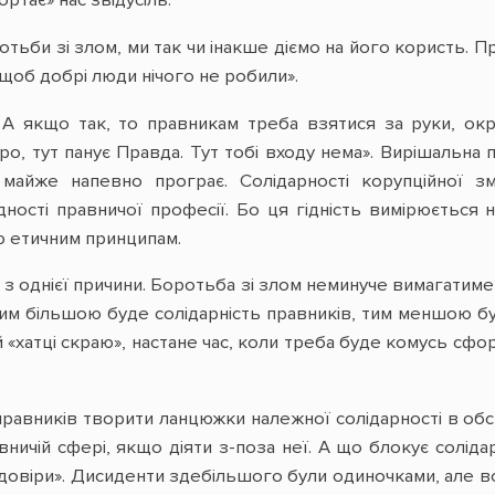
тьби зі злом, ми так чи інакше діємо на його користь. 
, щоб добрі люди нічого не робили».
. А якщо так, то правникам треба взятися за руки, ок
ро, тут панує Правда. Тут тобі входу нема». Вирішальна
майже напевно програє. Солідарності корупційної зм
дності правничої професії. Бо ця гідність вимірюється 
ю етичним принципам.
з однієї причини. Боротьба зі злом неминуче вимагатиме
чим більшою буде солідарність правників, тим меншою бу
й «хатці скраю», настане час, коли треба буде комусь с
правників творити ланцюжки належної солідарності в обс
ничій сфері, якщо діяти з-поза неї. А що блокує соліда
 довіри». Дисиденти здебільшого були одиночками, але в