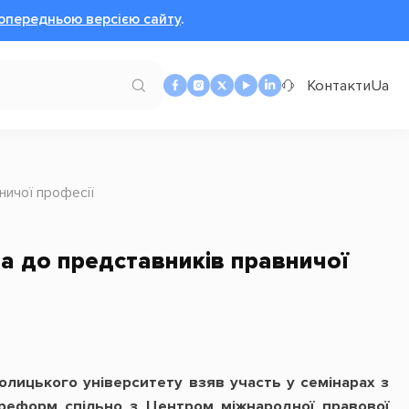
опередньою версією сайту
.
Контакти
Ua
ничої професії
 до представників правничої
олицького університету взяв участь у семінарах з
 реформ спільно з Центром міжнародної правової