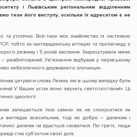
рситету і Львівським регіональним відділенням
мо тези його виступу, оскільки їх адресатом є не
 та утопічно. Все-таки моє знайомство із системою
РСР, тобто за «антирадянську агітацію та пропаганду з
ворого режиму і 5 років заслання. Заарештували мене
 – реабілітований. Ув’язнення відбував у пермському
собливо небезпечного державного злочинця».
почав цитувати слова Леніна, які в цьому випадку були
еніна! У Ваших устах воно звучить святотатством!». Ці
чної ідеології.
дилема залишається тією самою: як не спокуситися на
ди виглядає всесильним, тоді як добро – далеким і
етичної дилеми їм вдасться сховатися. По-третє, люди
равді стає суб’єктом своєї долі.