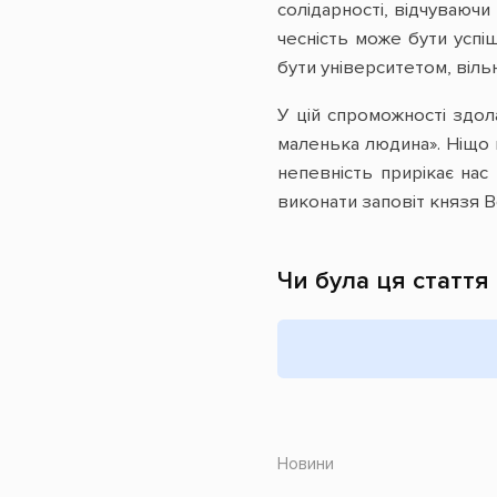
солідарності, відчуваючи
чесність може бути успі
бути університетом, віль
У цій спроможності здола
маленька людина». Ніщо 
непевність прирікає нас
виконати заповіт князя 
Чи була ця стаття
Новини