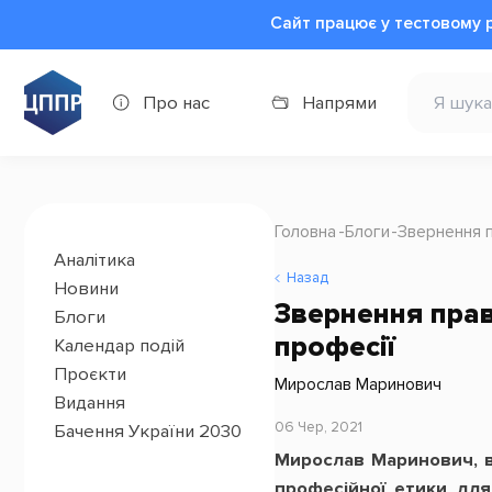
Сайт працює у тестовому 
Про нас
Напрями
Головна
Блоги
Звернення 
Аналітика
Назад
Новини
Звернення пра
Блоги
професії
Календар подій
Проєкти
Мирослав Маринович
Видання
06 Чер, 2021
Бачення України 2030
Мирослав Маринович, ві
професійної етики для