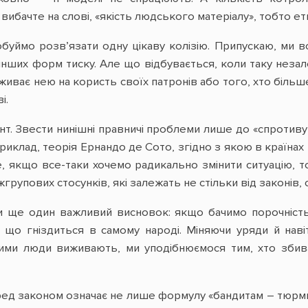
вибачте на слові, «якість людського матеріалу», тобто е
уймо розв’язати одну цікаву колізію. Припускаю, ми всі
інших форм тиску. Але що відбувається, коли таку нез
живає нею на користь своїх патронів або того, хто більш
і.
. Звести нинішні правничі проблеми лише до «спротиву
приклад, теорія Ернандо де Сото, згідно з якою в країна
, якщо все-таки хочемо радикально змінити ситуацію, то
групових стосунків, які залежать не стільки від законів, 
и ще один важливий висновок: якщо бачимо порочність 
і, що гніздиться в самому народі. Міняючи уряди й на
якими люди виживають, ми уподібнюємося тим, хто збив
ред законом означає не лише формулу «бандитам – тюрми» 