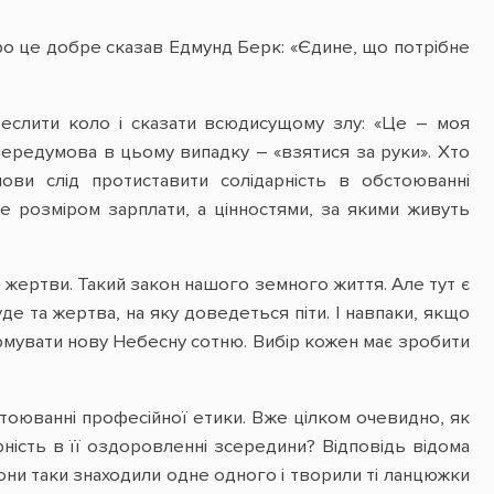
Про це добре сказав Едмунд Берк: «Єдине, що потрібне
реслити коло і сказати всюдисущому злу: «Це – моя
 передумова в цьому випадку – «взятися за руки». Хто
ови слід протиставити солідарність в обстоюванні
не розміром зарплати, а цінностями, за якими живуть
 жертви. Такий закон нашого земного життя. Але тут є
де та жертва, на яку доведеться піти. І навпаки, якщо
формувати нову Небесну сотню. Вибір кожен має зробити
тоюванні професійної етики. Вже цілком очевидно, як
рність в її оздоровленні зсередини? Відповідь відома
они таки знаходили одне одного і творили ті ланцюжки