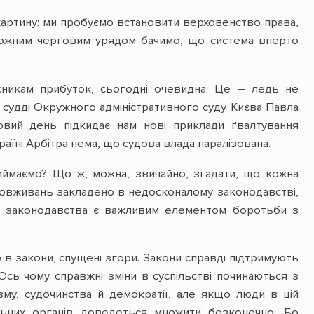
 картину: ми пробуємо встановити верховенство права,
 кожним черговим урядом бачимо, що система вперто
асникам прибуток, сьогодні очевидна. Це – ледь не
 судді Окружного адміністративного суду Києва Павла
вий день підкидає нам нові приклади ґвалтування
аїні Арбітра нема, що судова влада паралізована.
риймаємо? Що ж, можна, звичайно, згадати, що кожна
 зловживань закладено в недосконалому законодавстві,
іна законодавства є важливим елементом боротьби з
ю в закони, спущені згори. Закони справді підтримують
сь чому справжні зміни в суспільстві починаються з
му, судочинства й демократії, але якщо люди в цій
льних органів доведеться множити безконечно. Бо