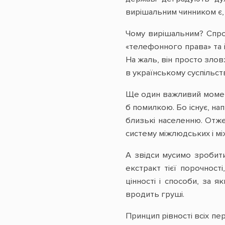
вирішальним чинником є, 
Чому вирішальним? Спроб
«телефонного права» та 
На жаль, він просто злов
в українському суспільств
Ще один важливий момент
б помилкою. Бо існує, на
близькі населенню. Отже
систему міжлюдських і між
А звідси мусимо зробит
екстракт тієї порочност
цінності і способи, за 
вродить груші.
Принцип рівності всіх пе