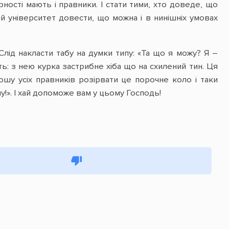
ності мають і правники. І стати тими, хто доведе, що
й університет довести, що можна і в нинішніх умовах
Слід накласти табу на думки типу: «Та що я можу? Я –
ь: з нею курка застрибне хіба що на схилений тин. Ця
рошу усіх правників розірвати це порочне коло і таки
». І хай допоможе вам у цьому Господь!