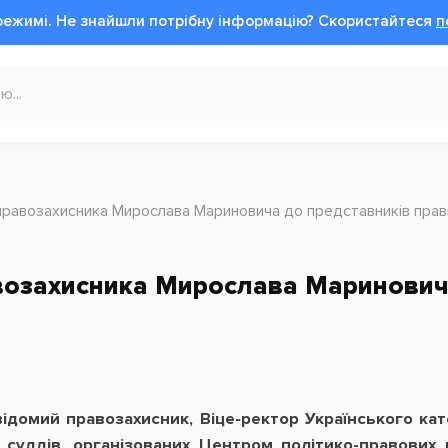
режимі.
Не знайшли потрібну інформацію?
Cкористайтеся
п
правозахисника Мирослава Мариновича до представників прав
возахисника Мирослава Мариновича
домий правозахисник, Віце-ректор Українського кат
 суддів, організованих Центром політико-правових