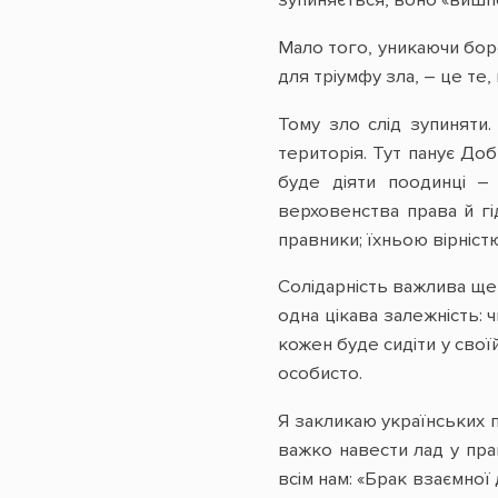
Мало того, уникаючи боро
для тріумфу зла, – це те
Тому зло слід зупиняти
територія. Тут панує Доб
буде діяти поодинці – 
верховенства права й гі
правники; їхньою вірніст
Солідарність важлива ще 
одна цікава залежність: 
кожен буде сидіти у свої
особисто.
Я закликаю українських 
важко навести лад у прав
всім нам: «Брак взаємної