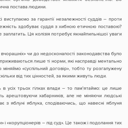
тична постава людини.
 виступаємо за гарантії незалежності суддів – проти
алежність здобуває суддя з хибною етичною поставою?
е заплатить. Ця колізія потребує якнайпильнішої уваги
 вчорашніх» чи до недосконалості законодавства було
х приживаються лише ті норми, які насправді ментально
 міняймо «суспільний договір», тобто ту розгалужену
скільки від тих цінностей, за якими живуть люди.
в усіх трьох гілках влади – то пам’ятаймо: це лише
віть арештовуючи хабарників, але не міняючи людські
ає з яблуні яблука, сподіваючись, що навесні яблуня
і «корупціонерів – під суд». Це також і подолання тих