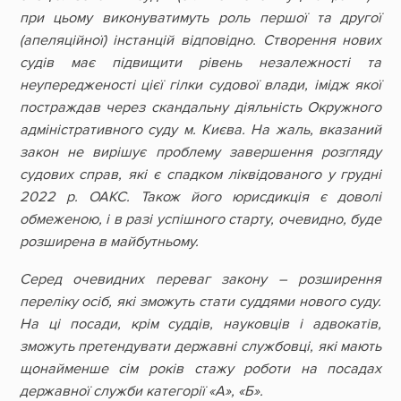
при цьому виконуватимуть роль першої та другої
(апеляційної) інстанцій відповідно. Створення нових
судів має підвищити рівень незалежності та
неупередженості цієї гілки судової влади, імідж якої
постраждав через скандальну діяльність Окружного
адміністративного суду м. Києва. На жаль, вказаний
закон не вирішує проблему завершення розгляду
судових справ, які є спадком ліквідованого у грудні
2022 р. ОАКС. Також його юрисдикція є доволі
обмеженою, і в разі успішного старту, очевидно, буде
розширена в майбутньому.
Серед очевидних переваг закону – розширення
переліку осіб, які зможуть стати суддями нового суду.
На ці посади, крім суддів, науковців і адвокатів,
зможуть претендувати державні службовці, які мають
щонайменше сім років стажу роботи на посадах
державної служби категорії «А», «Б».