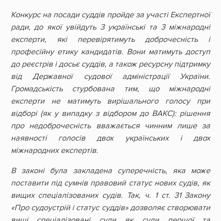
Конкурс на посади суддів пройде за участі Експертної
ради, до якої увійдуть 3 українські та 3 міжнародні
експерти, які перевірятимуть доброчесність і
професійну етику кандидатів. Вони матимуть доступ
до реєстрів і досьє суддів, а також ресурсну підтримку
від Державної судової адміністрації України.
Громадськість стурбована тим, що міжнародні
експерти не матимуть вирішального голосу при
відборі (як у випадку з відбором до ВАКС): рішення
про недоброчесність вважається чинним лише за
наявності голосів двох українських і двох
міжнародних експертів.
В законі була закладена суперечність, яка може
поставити під сумнів правовий статус нових судів, як
вищих спеціалізованих судів. Так, ч. 1 ст. 31 Закону
«Про судоустрій і статус суддів» дозволяє створювати
вищі спеціалізовані суди як суди першої та