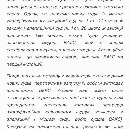
апеляційної інстанції для розгляду окремих категорій
справ. Однак, за назвами нових судів їх можна
кваліфікувати як місцевий суд (ч. 1 ст. 21 цього ж
закону) і апеляційний суд (ч. 1 ст. 26 цього ж закону)
відповідно. Цю колізію можна було уникнути,
запозичивши модель ВАКС, який є вищим
спеціалізованим судом, в якому створена Апеляційна
палата, що переглядає справи, вирішені ВАКС по
першій інстанції.
Попри нагальну потребу в якнайскорішому створенні
нових судів, перспектива запуску їх роботи виглядає
віддаленою. ВККС України має ліміти своєї
інституційної спроможності, пов’язані з одночасним
проведенням численних кадрових процедур
(кваліфікаційне оцінювання суддів, конкурси в
апеляційні і місцеві суди, добір суддів ВАКС).
Конкурси на аналогічні посади тривають не один