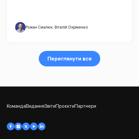
Роман Смалюк
,
Віталій Охріменко
Переглянути все
Команда
Видання
Звіти
Проєкти
Партнери