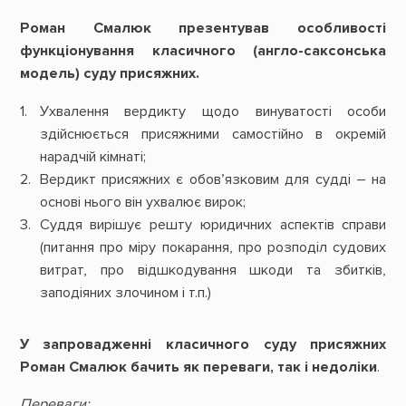
Роман Смалюк презентував особливості
функціонування класичного (англо-саксонська
модель) суду присяжних.
Ухвалення вердикту щодо винуватості особи
здійснюється присяжними самостійно в окремій
нарадчій кімнаті;
Вердикт присяжних є обов’язковим для судді – на
основі нього він ухвалює вирок;
Суддя вирішує решту юридичних аспектів справи
(питання про міру покарання, про розподіл судових
витрат, про відшкодування шкоди та збитків,
заподіяних злочином і т.п.)
У запровадженні класичного суду присяжних
Роман Смалюк бачить як переваги, так і недоліки
.
Переваги: