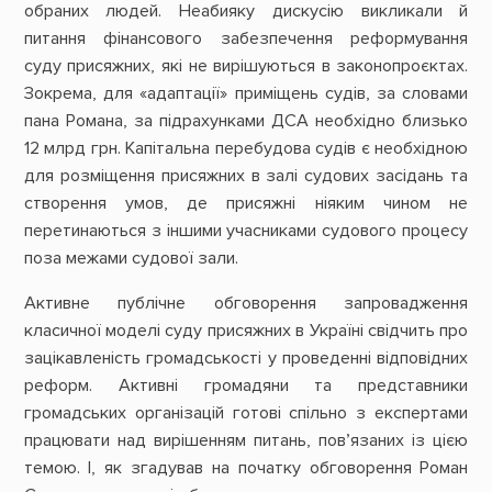
обраних людей. Неабияку дискусію викликали й
питання фінансового забезпечення реформування
суду присяжних, які не вирішуються в законопроєктах.
Зокрема, для «адаптації» приміщень судів, за словами
пана Романа, за підрахунками ДСА необхідно близько
12 млрд грн. Капітальна перебудова судів є необхідною
для розміщення присяжних в залі судових засідань та
створення умов, де присяжні ніяким чином не
перетинаються з іншими учасниками судового процесу
поза межами судової зали.
Активне публічне обговорення запровадження
класичної моделі суду присяжних в Україні свідчить про
зацікавленість громадськості у проведенні відповідних
реформ. Активні громадяни та представники
громадських організацій готові спільно з експертами
працювати над вирішенням питань, пов’язаних із цією
темою. І, як згадував на початку обговорення Роман