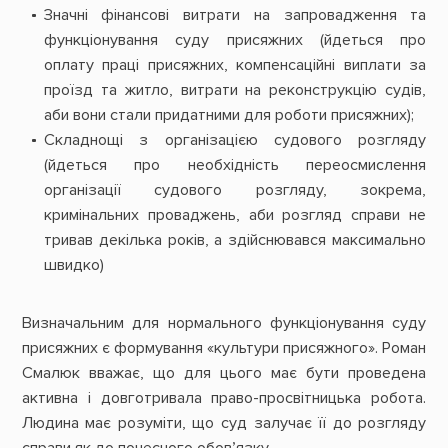
Значні фінансові витрати на запровадження та
функціонування суду присяжних (йдеться про
оплату праці присяжних, компенсаційні виплати за
проїзд та житло, витрати на реконструкцію судів,
аби вони стали придатними для роботи присяжних);
Складнощі з організацією судового розгляду
(йдеться про необхідність переосмислення
організації судового розгляду, зокрема,
кримінальних проваджень, аби розгляд справи не
тривав декілька років, а здійснювався максимально
швидко)
Визначальним для нормального функціонування суду
присяжних є формування «культури присяжного». Роман
Смалюк вважає, що для цього має бути проведена
активна і довготривала право-просвітницька робота.
Людина має розуміти, що суд залучає її до розгляду
справи як до почесного обов’язку.