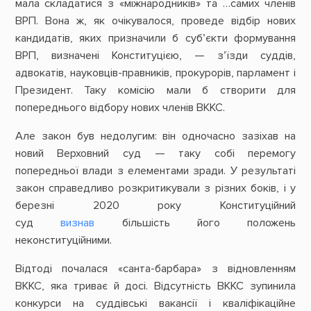
мала складатися з «міжнародників» та …самих членів
ВРП. Вона ж, як очікувалося, проведе відбір нових
кандидатів, яких призначили б суб’єкти формування
ВРП, визначені Конституцією, — з’їзди суддів,
адвокатів, науковців-правників, прокурорів, парламент і
Президент. Таку комісію мали б створити для
попереднього відбору нових членів ВККС.
Але закон був недолугим: він одночасно зазіхав на
новий Верховний суд — таку собі перемогу
попередньої влади з елементами зради. У результаті
закон справедливо розкритикували з різних боків, і у
березні 2020 року Конституційний
суд
визнав
більшість його положень
неконституційними.
Відтоді почалася «санта-барбара» з відновленням
ВККС, яка триває й досі. Відсутність ВККС зупинила
конкурси на суддівські вакансії і кваліфікаційне