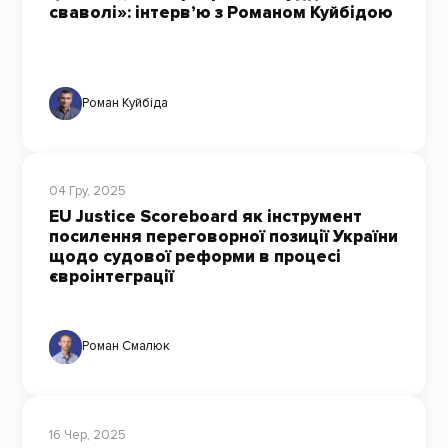
сваволі»: інтерв’ю з Романом Куйбідою
Роман Куйбіда
04 Гру, 2025
EU Justice Scoreboard як інструмент
посилення переговорної позиції України
щодо судової реформи в процесі
євроінтеграції
Роман Смалюк
16 Чер, 2025