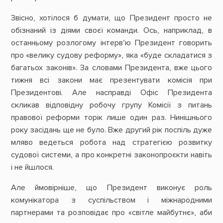
Звісно, хотілося б думати, що Президент просто не
обізнаний із діями своєї команди. Ось, наприклад, в
останньому розлогому інтерв’ю Президент говорить
про «велику судову реформу», яка «буде складатися з
багатьох законів». За словами Президента, вже цього
тижня всі закони має презентувати комісія при
Президентові. Але насправді Офіс Президента
скликав відповідну робочу групу Комісії з питань
правової реформи торік лише один раз. Нинішнього
року засідань ще не було. Вже другий рік поспіль дуже
мляво ведеться робота над стратегією розвитку
судової системи, а про конкретні законопроєкти навіть
і не йшлося.
Але ймовірніше, що Президент виконує роль
комунікатора з суспільством і міжнародними
партнерами та розповідає про «світле майбутнє», аби