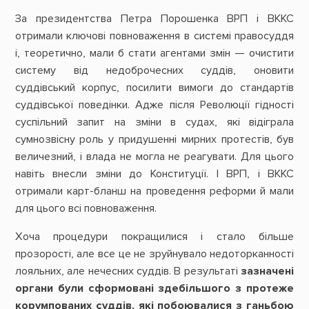
За президентства Петра Порошенка ВРП і ВККС
отримали ключові повноваження в системі правосуддя
і, теоретично, мали б стати агентами змін — очистити
систему від недоброчесних суддів, оновити
суддівський корпус, посилити вимоги до стандартів
суддівської поведінки. Адже після Революції гідності
суспільний запит на зміни в судах, які відіграла
сумнозвісну роль у придушенні мирних протестів, був
величезний, і влада не могла не реагувати. Для цього
навіть внесли зміни до Конституції. І ВРП, і ВККС
отримали карт-бланш на проведення реформи й мали
для цього всі повноваження.
Хоча процедури покращилися і стало більше
прозорості, але все це не зруйнувало недоторканності
лояльних, але нечесних суддів. В результаті
зазначені
органи були сформовані здебільшого з протеже
корумпованих суддів, які побоювалися з ганьбою