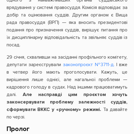
одного з найважливіших органів суддівського
врядування у системі правосуддя. Комісія відповідає за
добір та оцінювання суддів. Другим органом є Вища
рада правосуддя (ВРП) — яка вносить президентові
подання про призначення суддів, вирішує питання про
їх дисциплінарну відповідальність та звільняє суддів із
посад.
29 січня, схваливши на засіданні профільного комітету,
депутати зареєстрували
законопроєкт №3711-д.
І вже
в четвер його мають проголосувати. Кажуть, це
вирішення лише однієї, але нагальної проблеми —
кадрового голоду в судах. Над іншими працюватимуть
далі.
Але насправді цим проєктом хочуть
законсервувати проблему залежності суддів,
сформувати ВККС у «ручному» режимі.
Та давайте
по черзі.
Пролог