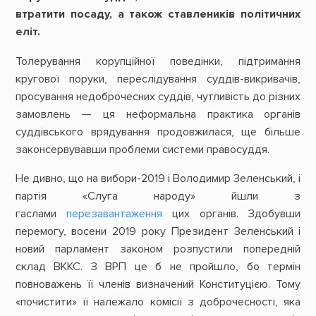
втратити посаду, а також ставлеників політичних
еліт.
Толерування корупційної поведінки, підтримання
кругової поруки, переслідування суддів-викривачів,
просування недоброчесних суддів, чутливість до різних
замовлень — ця неформальна практика органів
суддівського врядування продовжилася, ще більше
законсервувавши проблеми системи правосуддя.
Не дивно, що на вибори-2019 і Володимир Зеленський, і
партія «Слуга народу» йшли з
гаслами
перезавантаження
цих органів. Здобувши
перемогу, восени 2019 року Президент Зеленський і
новий парламент законом розпустили попередній
склад ВККС. З ВРП це б не пройшло, бо термін
повноважень її членів визначений Конституцією. Тому
«почистити» її належало комісії з доброчесності, яка