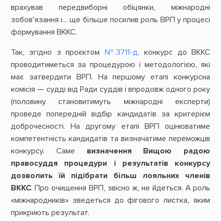
врахував передвиборні обіцянки, міжнародні
зобов’язання і… ще більше посилив роль ВРП у процесі
формування ВККС.
Так, згідно з проєктом
№3711-д,
конкурс до ВККС
проводитиметься за процедурою і методологією, які
має затвердити ВРП. На першому етапі конкурсна
комісія — судді від Ради суддів і впродовж одного року
(половину становитимуть міжнародні експерти)
проведе попередній відбір кандидатів за критерієм
доброчесності. На другому етапі ВРП оцінюватиме
компетентність кандидатів та визначатиме переможців
конкурсу. Саме
визначення Вищою радою
правосуддя процедури і результатів конкурсу
дозволить їй підібрати більш лояльних членів
ВККС
. Про очищення ВРП, звісно ж, не йдеться. А роль
«міжнародників» зведеться до фігового листка, яким
прикриють результат.