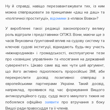
Ну й справді, навіщо перезавантажувати тих, із ким
можна співпрацювати за принципами «даш на даш» та
«політичної проституції»,
відомими
з «плівок Вовка»?
У виробленні такої редакції законопроєкту велику
роль відіграли і представники ОПЖЗ. Вони, маючи ще з
часів Януковича ґрунтовний вплив на судову систему та
ключові судові інституції, відкидають будь-яку участь
«міжнародників» і громадськості, експлуатуючи тези
про «зовнішнє управління» та «посягання на державний
суверенітет». Цікаво саме від них чути цей аргумент,
що його активно підхоплюють проросійські ЗМІ, аби
перекреслити досвід позитивної співпраці з
європейськими партнерами України. Такий досвід,
наприклад, проявився під час формування Вищого
антикорупційного суду, судді якого минулого тижня не
побоялися офіційно
заявити
про втручання з боку
Вищої ради правосуддя та її членів.