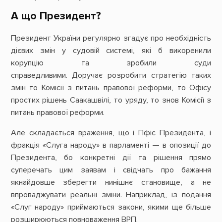
А що Президент?
Президент України регулярно згадує про необхідність
дієвих змін у судовій системі, які б викоренили
корупцію та зробили суди
справедливими. Доручає розробити стратегію таких
змін то Комісії з питань правової реформи, то Офісу
простих рішень Саакашвілі, то уряду, то знов Комісії з
питань правової реформи.
Але складається враження, що і Пфіс Президента, і
фракція «Слуга народу» в парламенті — в опозиції до
Президента, бо конкретні дії та рішення прямо
суперечать цим заявам і свідчать про бажання
якнайдовше зберегти нинішнє становище, а не
впроваджувати реальні зміни. Наприклад, із подання
«Слуг народу» приймаються закони, якими ще більше
розширюються повноваження ВРП.