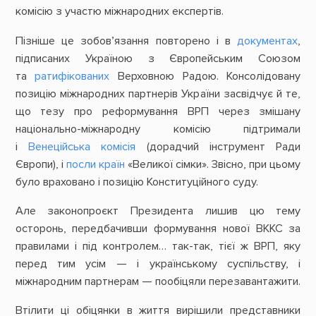
комісію з участю міжнародних експертів.
Пізніше це зобов’язання повторено і в
документах
,
підписаних Україною з Європейським Союзом
та
ратифікованих
Верховною Радою. Консолідовану
позицію міжнародних партнерів України засвідчує й те,
що тезу про реформування ВРП через змішану
національно-міжнародну комісію підтримали
і
Венеційська комісія
(дорадчий інструмент Ради
Європи), і
посли країн
«Великої сімки». Звісно, при цьому
було враховано і позицію Конституційного суду.
Але законопроєкт Президента лишив цю тему
осторонь, передбачивши формування нової ВККС за
правилами і під контролем… так-так, тієї ж ВРП, яку
перед тим усім — і українському суспільству, і
міжнародним партнерам — пообіцяли перезавантажити.
Втілити ці обіцянки в життя вирішили представники