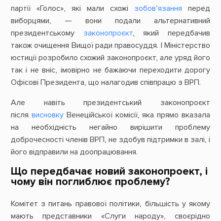
партії «Голос», які мали схожі
зобов’язання
перед
виборцями, — вони подали альтернативний
президентському
законопроєкт
, який передбачив
також очищення Вищої ради правосуддя. І Міністерство
юстиції розробило схожий законопроєкт, але уряд його
так і не вніс, імовірно не бажаючи переходити дорогу
Офісові Президента, що налагодив співпрацю з ВРП.
Але навіть президентський законопроєкт
після
висновку
Венеційської комісії, яка прямо вказала
на необхідність негайно вирішити проблему
доброчесності членів ВРП, не здобув підтримки в залі, і
його відправили на доопрацювання.
Що передбачає новий законопроект, і
чому він поглиблює проблему?
Комітет з питань правової політики, більшість у якому
мають представники «Слуги народу», своєрідно