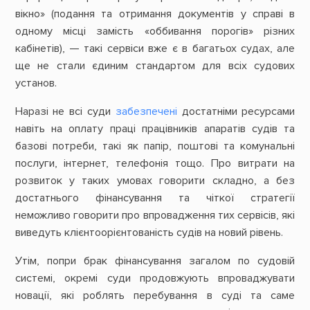
вікно» (подання та отримання документів у справі в
одному місці замість «оббивання порогів» різних
кабінетів), — такі сервіси вже є в багатьох судах, але
ще не стали єдиним стандартом для всіх судових
установ.
Наразі не всі суди
забезпечені
достатніми ресурсами
навіть на оплату праці працівників апаратів судів та
базові потреби, такі як папір, поштові та комунальні
послуги, інтернет, телефонія тощо. Про витрати на
розвиток у таких умовах говорити складно, а без
достатнього фінансування та чіткої стратегії
неможливо говорити про впровадження тих сервісів, які
виведуть клієнтоорієнтованість судів на новий рівень.
Утім, попри брак фінансування загалом по судовій
системі, окремі суди продовжують впроваджувати
новації, які роблять перебування в суді та саме