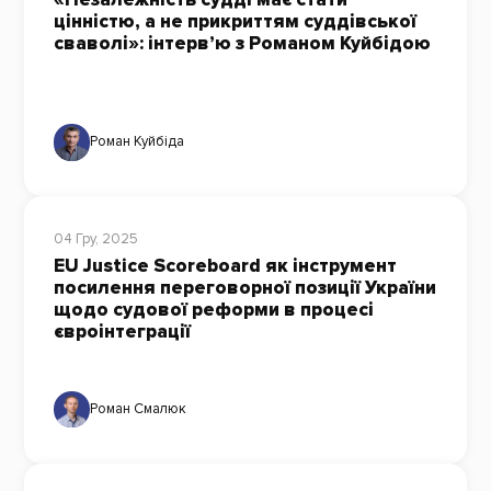
цінністю, а не прикриттям суддівської
сваволі»: інтерв’ю з Романом Куйбідою
Роман Куйбіда
04 Гру, 2025
EU Justice Scoreboard як інструмент
посилення переговорної позиції України
щодо судової реформи в процесі
євроінтеграції
Роман Смалюк