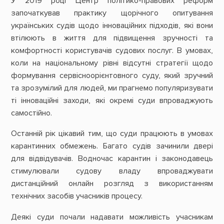
У 2019 році Центр політико-правових реформ
започаткував практику щорічного опитування
українських судів щодо інноваційних підходів, які вони
втілюють в життя для підвищення зручності та
комфортності користувачів судових послуг. В умовах,
коли на національному рівні відсутні стратегії щодо
формування сервісноорієнтовного суду, який зручний
та зрозумілий для людей, ми прагнемо популяризувати
ті інноваційні заходи, які окремі суди впроваджують
самостійно.
Останній рік цікавий тим, що суди працюють в умовах
карантинних обмежень. Багато судів зачинили двері
для відвідувачів. Водночас карантин і законодавець
стимулювали судову владу впроваджувати
дистанційний онлайн розгляд з використанням
технічних засобів учасників процесу.
Деякі суди почали надавати можливість учасникам