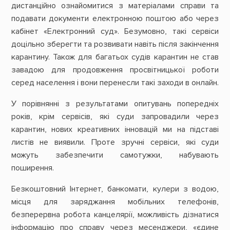
дистанційно ознайомитися з матеріалами справи та
подавати документи електронною поштою або через
кабінет «Електронний суд». Безумовно, такі сервіси
доцільно зберегти та розвивати навіть після закінчення
карантину. Також для багатьох судів карантин не став
завадою для продовження просвітницької роботи
серед населення і вони перенесли такі заходи в онлайн.
У порівнянні з результатами опитувань попередніх
років, крім сервісів, які суди запровадили через
карантин, нових креативних інновацій ми на підставі
листів не виявили. Проте зручні сервіси, які суди
можуть забезпечити самотужки, набувають
поширення.
Безкоштовний Інтернет, банкомати, кулери з водою,
місця для заряджання мобільних телефонів,
безперервна робота канцелярії, можливість дізнатися
інформацію про справу через месенджери, «єдине