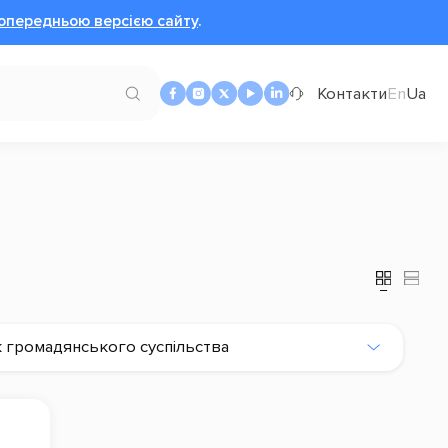
опередньою версією сайту
.
Контакти
En
Ua
 громадянського суспільства