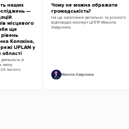
сть наших
Чому не можна ображати
осліджень —
громадськість?
ацій
На це запитання детально та розлого
відповідає експерт ЦППР Микола
ів місцевого
Хавронюк
аби ще
 рівень
нна Колохіна,
режі UPLAN у
 області
діяльність в
а зміну
я 24 лютого
Микола Хавронюк