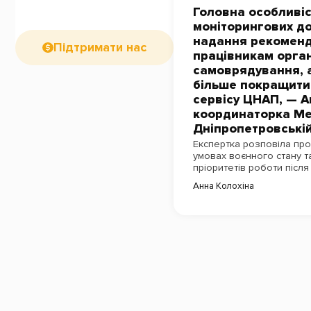
Головна особливі
моніторингових д
надання рекоменд
Підтримати нас
працівникам орган
самоврядування, 
більше покращити
сервісу ЦНАП, — А
координаторка Ме
Дніпропетровській
Експертка розповіла про 
умовах воєнного стану т
пріоритетів роботи післ
Анна Колохіна