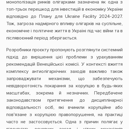
монополізація ринків олігархами зазначена як одна з
топ-трьох перешкод для інвестицій в економіку України
відповідно до Плану для Ukraine Facility 2024-2027.
Тож, загроза надмірного впливу олігархів на суспільне,
економічне і політичне життя в Україні під час війни та в
післявоєнний період зберігається.
Розробники проєкту пропонують розглянути системний
підхід до вирішення цієї проблеми з урахуванням
рекомендацій Венеційської комісії. У контексті вжиття
комплексу антиолігархічних заходів важливо також
запроваджувати механізми, що забезпечують
невідворотоність покарання за корупцію в будь-яких
масштабах, зокрема й незначних. Передбачене
законодавством притягнення до дисциплінарної
відповідальності осіб, які вчинили корупційне або
пов’язане з корупцією правопорушення, на практиці
часто не застосовується. Одна з причин полягає у
відсутність основних засад і чітких механізмів