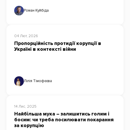
Роман Куйбіда
04 Лют, 2026
Пропорційність протидії корупції в
Україні в контексті війни
Лілія Тімофєєва
14 Лис, 2025
Найбільша мука – залишитись голим і
босим: чи треба посилювати покарання
за корупцію