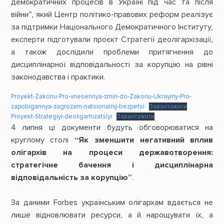
демократичних процесів в Україні під час та після
війни”, який Центр політико-правових реформ реалізує
за підтримки Національного Демократичного Інституту,
експерти підготували проєкт Стратегії деолігархізації,
а також дослідили проблеми притягнення до
дисциплінарної відповідальності за корупцію на рівні
законодавства і практики.
Proyekt-Zakonu-Pro-vnesennya-zmin-do-Zakonu-Ukrayiny-Pro-
zapobigannya-zagrozam-natsionalnij-bezpetsi
Завантажити
Proyekt-Strategiyi-deoligarhizatsiyi
Завантажити
4 липня ці документи будуть обговорюватися на
круглому столі
“Як зменшити негативний вплив
олігархів на процеси державотворення:
стратегічне бачення і дисциплінарна
відповідальність за корупцію”
.
За даними Forbes українським олігархам вдається не
лише відновлювати ресурси, а й нарощувати їх, а