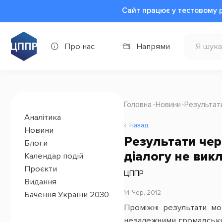
Сайт працює у тестовому 
Про нас
Напрями
Головна
Новини
Результат
Аналітика
Назад
Новини
Результати чер
Блоги
діалогу не вик
Календар подій
Проєкти
ЦППР
Видання
14 Чер, 2012
Бачення України 2030
Проміжні результати мо
незалежними громадськи