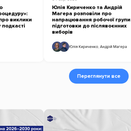
о
Юлія Кириченко та Андрій
роцедуру»:
Магера розповіли про
про виклики
напрацювання робочої групи
у подкасті
підготовки до післявоєнних
виборів
Юлія Кириченко
,
Андрій Магера
Переглянути все