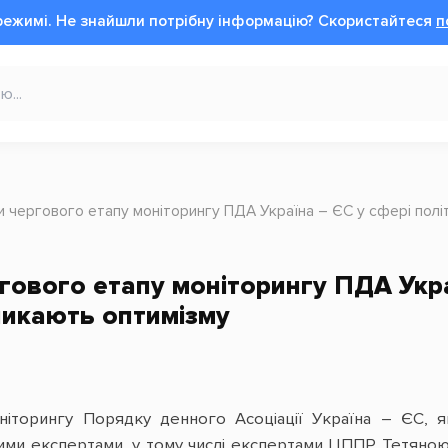
режимі.
Не знайшли потрібну інформацію?
Cкористайтеся
п
и чергового етапу моніторингу ПДА Україна – ЄС у сфері полі
гового етапу моніторингу ПДА Укра
ликають оптимізму
ніторингу Порядку денного Асоціації Україна – ЄС, 
ми експертами, у тому числі експертами ЦППР Тетяно