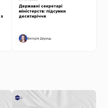
Державні секретарі
міністерств: підсумки
 з
десятиріччя
Вікторія Дерець