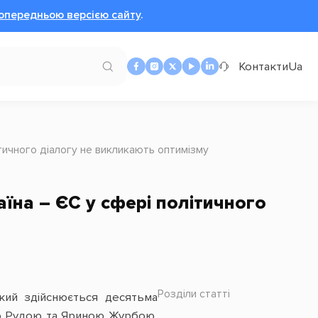
опередньою версією сайту
.
Контакти
Ua
тичного діалогу не викликають оптимізму
їна – ЄС у сфері політичного
Розділи статті
який здійснюється десятьма
ю Рудою та Яриною Журбою,