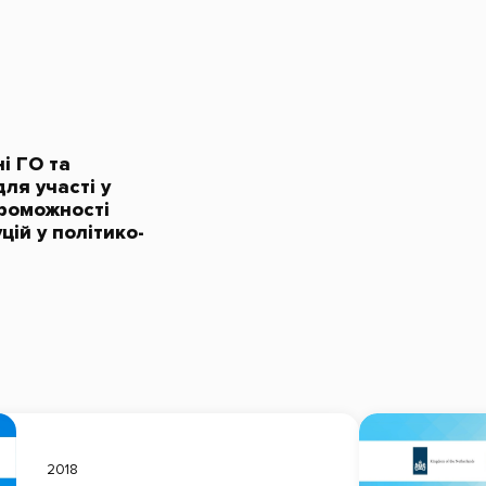
і ГО та
для участі у
проможності
цій у політико-
2018