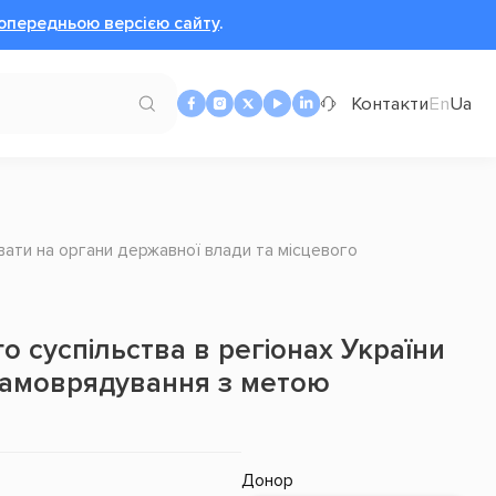
опередньою версією сайту
.
Контакти
En
Ua
вати на органи державної влади та місцевого
 суспільства в регіонах України
 самоврядування з метою
Донор