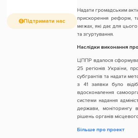
Надати громадським актив
прискорення реформ, та
Підтримати нас
межах, які дає для цього
та згуртування.
Наслідки виконання прое
ЦППР вдалося сформувати
25 регіонів України, пр
субгрантів та надати мет
з 41 заявки було відіб
вдосконалення самоорга
системи надання адмініс
держави, моніторингу 
рішень органів місцевого
Більше про проект