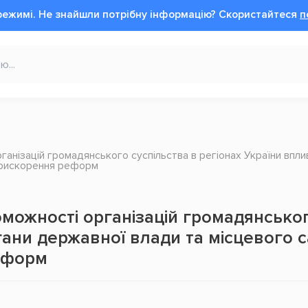
режимі.
Не знайшли потрібну інформацію?
Cкористайтеся
п
анізацій громадянського суспільства в регіонах України впли
прискорення реформ
ожності організацій громадянського
гани державної влади та місцевого
еформ