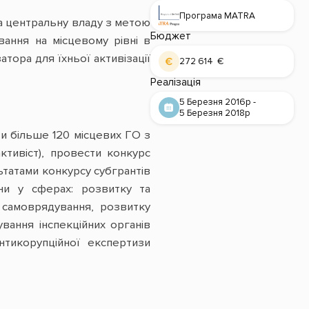
Програма MATRA
на центральну владу з метою
Бюджет
ання на місцевому рівні в
атора для їхньої активізації
272 614 €
Реалізація
5 Березня 2016р -
5 Березня 2018р
ти більше 120 місцевих ГО з
активіст), провести конкурс
ьтатами конкурсу субгрантів
їни у сферах: розвитку та
 самоврядування, розвитку
ування інспекційних органів
тикорупційної експертизи