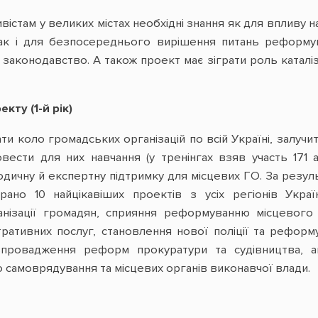
істам у великих містах необхідні знання як для впливу 
к і для безпосереднього вирішення питань реформув
 законодавство. А також проект має зіграти роль каталіз
кту (1-й рік)
 коло громадських організацій по всій Україні, залучи
овести для них навчання (у тренінгах взяв участь 171 
одичну й експертну підтримку для місцевих ГО. За резул
рано 10 найцікавіших проектів з усіх регіонів Укра
нізації громадян, сприяння реформуванню місцевого
тративних послуг, становлення нової поліції та реформ
впровадження реформ прокуратури та судівництва, ан
 самоврядування та місцевих органів виконавчої влади.