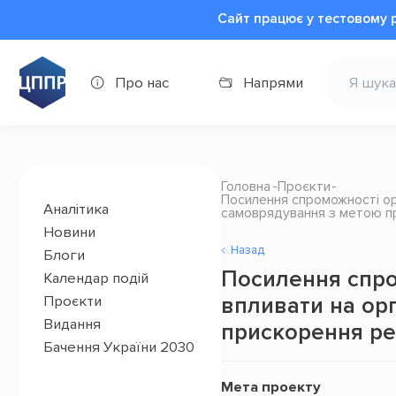
Сайт працює у тестовому 
Про нас
Напрями
Головна
Проєкти
Посилення спроможності орг
Аналітика
самоврядування з метою 
Новини
Назад
Блоги
Посилення спром
Календар подій
впливати на ор
Проєкти
Видання
прискорення р
Бачення України 2030
Мета проекту