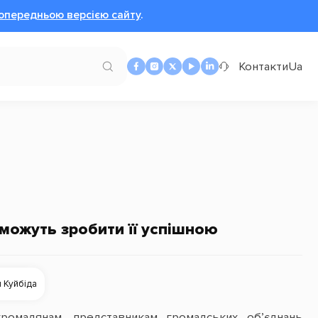
опередньою версією сайту
.
Контакти
Ua
можуть зробити її успішною
 Куйбіда
ромадянам, представникам громадських об’єднань