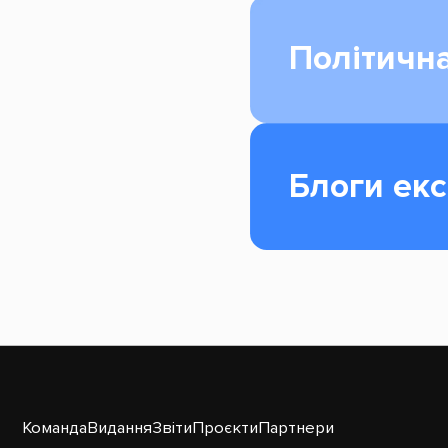
Політична
Блоги екс
Команда
Видання
Звіти
Проєкти
Партнери