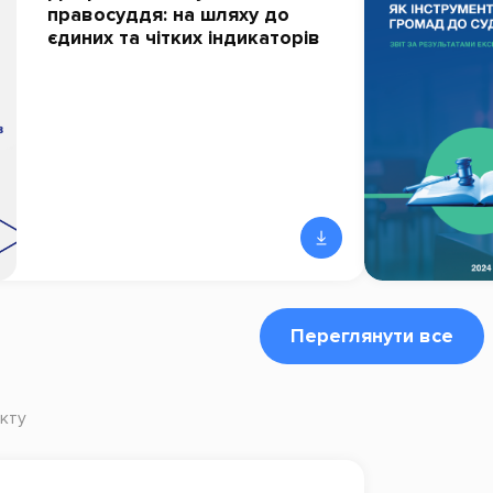
правосуддя: на шляху до
єдиних та чітких індикаторів
Переглянути все
кту