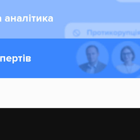
 аналітика
пертів