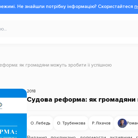
режимі.
Не знайшли потрібну інформацію?
Cкористайтеся
п
еформа: як громадяни можуть зробити її успішною
2018
Судова реформа: як громадяни 
О. Лебедь
О. Трубенкова
Р. Ліхачов
Роман
Видання покликано допомогти активним г