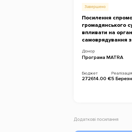
Завершено
Посилення спромо
громадянського су
впливати на орган
самоврядування з
Донор
Програма MATRA
Бюджет
Реалізаці
272614.00 €
5 Березн
Додаткові посилання