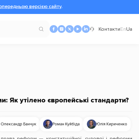
опередньою версією сайту
.
Контакти
En
Ua
и: Як утілено європейські стандарти?
Олександр Банчук
Роман Куйбіда
Юлія Кириченко
права реформ — конституційної, судової і реформи