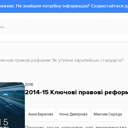
режимі.
Не знайшли потрібну інформацію?
Cкористайтеся
п
Ключові правові реформи: Як утілено європейські стандарти?
2016
2014-15 Ключові правові реформ
Анна Барікова
Ілона Дмитрієва
Максим Середа
Прогрес трьох ключових для верховенства 