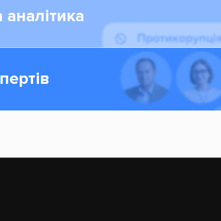
 аналітика
пертів