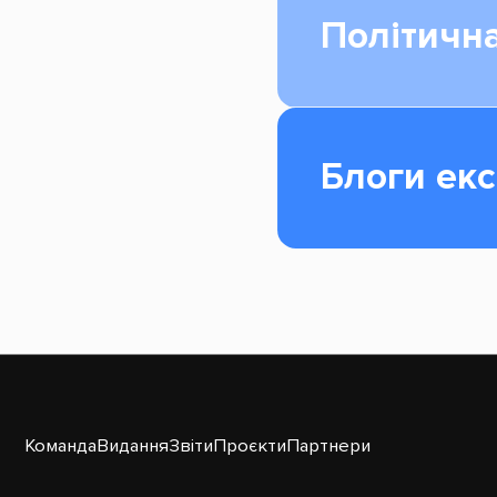
Політична
Блоги екс
Команда
Видання
Звіти
Проєкти
Партнери