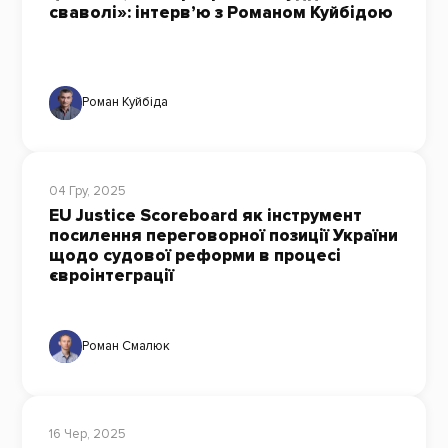
сваволі»: інтерв’ю з Романом Куйбідою
Роман Куйбіда
04 Гру, 2025
EU Justice Scoreboard як інструмент
посилення переговорної позиції України
щодо судової реформи в процесі
євроінтеграції
Роман Смалюк
16 Чер, 2025