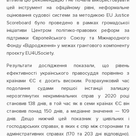
цей інструмент на офіційному рівні, неформальне
оцінювання судової системи за методикою EU Justice
Scoreboard було проведено в рамках громадської
ініціативи Центром політико-правових реформ за
підтримки Європейського Союзу та Міжнародного
Фонду «Відродження» у межах грантового компоненту
проєкту EU4USociety.
Результати дослідження показали, що рівень
ефективності українського правосуддя порівняно з
країнами ЄС є досить високим. Розрахунковий час
подолання судами першої інстанції залишку
нерозглянутих некримінальних справ у 2020 році
становив 138 днів, в той час як в семи країнах ЄС він
становив понад 150 днів, а медіанне значення — 109
днів. Дещо нижчий цей показник у цивільних і
господарських справах, в яких є спір між сторонами та
адміністративних справах (170 та 203 дні відповідно).