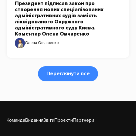
Президент підписав закон про
створення нових спеціалізованих
адміністративних судів замість
ліквідованого Окружного
адміністративного суду Києва.
Коментар Олени Овчаренко
Олена Овчаренко
Переглянути все
Команда
Видання
Звіти
Проєкти
Партнери