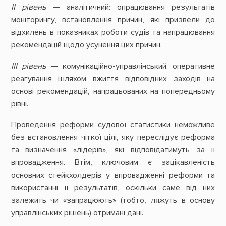
ІІ рівень
— аналітичний: опрацювання результатів
моніторингу, встановлення причин, які призвели до
відхилень в показниках роботи судів та напрацювання
рекомендацій щодо усунення цих причин.
ІІІ рівень
— комунікаційно-управлінський: оперативне
реагування шляхом вжиття відповідних заходів на
основі рекомендацій, напрацьованих на попередньому
рівні.
Проведення реформи судової статистики неможливе
без встановлення чіткої цілі, яку переслідує реформа
та визначення «лідерів», які відповідатимуть за її
впровадження. Втім, ключовим є зацікавленість
основних стейкхолдерів у впровадженні реформи та
використанні її результатів, оскільки саме від них
залежить чи «запрацюють» (тобто, ляжуть в основу
управлінських рішень) отримані дані.