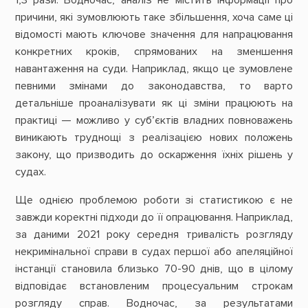
1,3 рази. Водночас, аналіз не містить інформації про
причини, які зумовлюють таке збільшення, хоча саме ці
відомості мають ключове значення для напрацювання
конкретних кроків, спрямованих на зменшення
навантаження на суди. Наприклад, якщо це зумовлене
певними змінами до законодавства, то варто
детальніше проаналізувати як ці зміни працюють на
практиці — можливо у суб’єктів владних повноважень
виникають труднощі з реалізацією нових положень
закону, що призводить до оскарження їхніх рішень у
судах.
Ще однією проблемою роботи зі статистикою є не
завжди коректні підходи до її опрацювання. Наприклад,
за даними 2021 року середня тривалість розгляду
некримінальної справи в судах першої або апеляційної
інстанції становила близько 70-90 днів, що в цілому
відповідає встановленим процесуальним строкам
розгляду справ. Водночас, за результатами