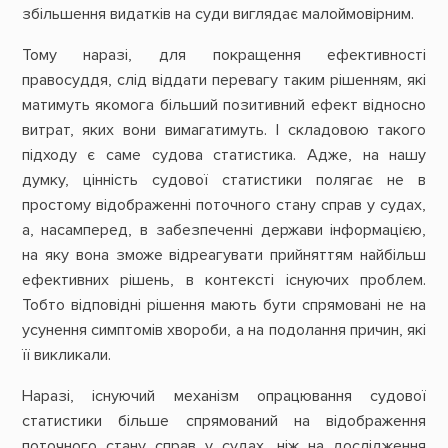
збільшення видатків на суди виглядає малоймовірним.
Тому наразі, для покращення ефективності
правосуддя, слід віддати перевагу таким рішенням, які
матимуть якомога більший позитивний ефект відносно
витрат, яких вони вимагатимуть. І складовою такого
підходу є саме судова статистика. Адже, на нашу
думку, цінність судової статистики полягає не в
простому відображенні поточного стану справ у судах,
а, насамперед, в забезпеченні держави інформацією,
на яку вона зможе відреагувати прийняттям найбільш
ефективних рішень, в контексті існуючих проблем.
Тобто відповідні рішення мають бути спрямовані не на
усунення симптомів хвороби, а на подолання причин, які
її викликали.
Наразі, існуючий механізм опрацювання судової
статистики більше спрямований на відображення
поточного стану справ у судах, ніж на дослідження