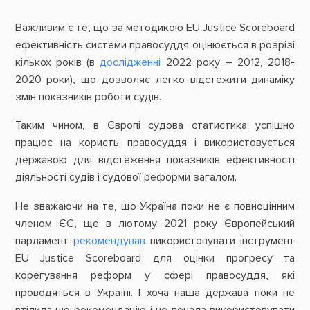
Важливим є те, що за методикою EU Justice Scoreboard
ефективність системи правосуддя оцінюється в розрізі
кількох років (в
дослідженні
2022 року – 2012, 2018-
2020 роки), що дозволяє легко відстежити динаміку
змін показників роботи судів.
Таким чином, в Європі судова статистика успішно
працює на користь правосуддя і використовується
державою для відстеження показників ефективності
діяльності судів і судової реформи загалом.
Не зважаючи на те, що Україна поки не є повноцінним
членом ЄС, ще в лютому 2021 року Європейський
парламент
рекомендував
використовувати інструмент
EU Justice Scoreboard для оцінки прогресу та
корегування реформ у сфері правосуддя, які
проводяться в Україні. І хоча наша держава поки не
втілила цю рекомендацію і не почала використовувати