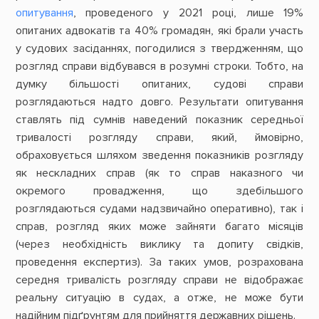
опитування
, проведеного у 2021 році, лише 19%
опитаних адвокатів та 40% громадян, які брали участь
у судових засіданнях, погодилися з твердженням, що
розгляд справи відбувався в розумні строки. Тобто, на
думку більшості опитаних, судові справи
розглядаються надто довго. Результати опитування
ставлять під сумнів наведений показник середньої
тривалості розгляду справи, який, ймовірно,
обраховується шляхом зведення показників розгляду
як нескладних справ (як то справ наказного чи
окремого провадження, що здебільшого
розглядаються судами надзвичайно оперативно), так і
справ, розгляд яких може зайняти багато місяців
(через необхідність виклику та допиту свідків,
проведення експертиз). За таких умов, розрахована
середня тривалість розгляду справи не відображає
реальну ситуацію в судах, а отже, не може бути
надійним підґрунтям для прийняття державних рішень.