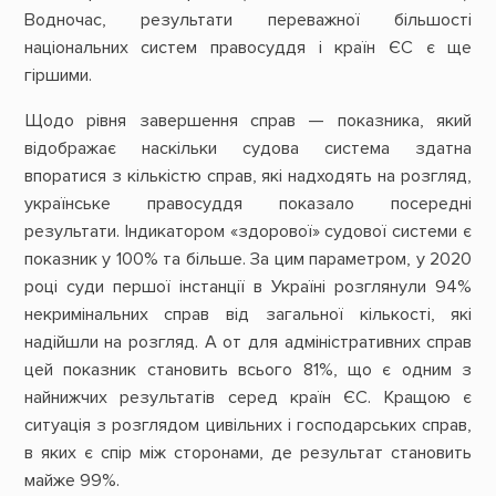
Водночас, результати переважної більшості
національних систем правосуддя і країн ЄС є ще
гіршими.
Щодо рівня завершення справ — показника, який
відображає наскільки судова система здатна
впоратися з кількістю справ, які надходять на розгляд,
українське правосуддя показало посередні
результати. Індикатором «здорової» судової системи є
показник у 100% та більше. За цим параметром, у 2020
році суди першої інстанції в Україні розглянули 94%
некримінальних справ від загальної кількості, які
надійшли на розгляд. А от для адміністративних справ
цей показник становить всього 81%, що є одним з
найнижчих результатів серед країн ЄС. Кращою є
ситуація з розглядом цивільних і господарських справ,
в яких є спір між сторонами, де результат становить
майже 99%.