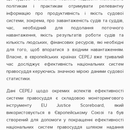
політикам і практикам отримувати релевантну
інформацію про продуктивність і якість судової
системи, зокрема, про завантаженість судів та суддів,
час, необхідний для подолання поточного
навантаження, якість результатів роботи судів та
кількість людських, фінансових ресурсів, які необхідні
для того, щоб впоратися з вхідним навантаженням.
Власне, в європейських країнах CEPEJ вже тривалий
час досліджує ефективність національних систем
правосуддя керуючись значною мірою даними судової
статистики.
Дані CEPEJ щодо окремих аспектів ефективності
системи правосуддя є складовою моніторингового
інструменту EU Justice Scoreboard, який
використовується в Європейському Союзі та був
створений для допомоги у покращенні ефективності
національних систем правосуддя шляхом надання