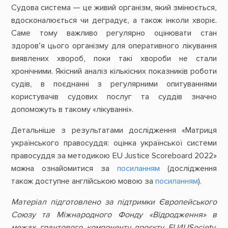
Судова система — це живий організм, який змінюється,
вдосконалюється чи деградує, а також інколи хворіє.
Саме тому важливо регулярно оцінювати стан
здоров’я цього організму для оперативного лікування
виявлених хвороб, поки такі хвороби не стали
хронічними. Якісний аналіз кількісних показників роботи
судів, в поєднанні з регулярними опитуваннями
користувачів судових послуг та суддів значно
допоможуть в такому «лікуванні».
Детальніше з результатами дослідження «Матриця
українського правосуддя: оцінка української системи
правосуддя за методикою EU Justice Scoreboard 2022»
можна ознайомитися за
посиланням
(дослідження
також доступне англійською мовою за
посиланням
).
Матеріал підготовлено за підтримки Європейського
Союзу та Міжнародного Фонду «Відродження
»
в
межах грантового компоненту проєкту EU4USociety.