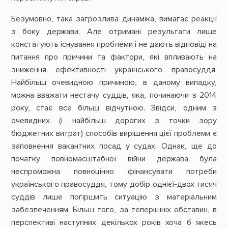
Безумовно, така загрозлива динаміка, вимагає реакції
з боку держави. Але отримані результати лише
констатують існування проблеми і не дають відповіді на
питання про причини та фактори, які впливають на
зниження ефективності українського правосуддя.
Найбільш очевидною причиною, в даному випадку,
можна вважати нестачу суддів, яка, починаючи з 2014
року, стає все більш відчутною. Звідси, одним з
очевидних (і найбільш дорогих з точки зору
бюджетних витрат) способів вирішення цієї проблеми є
заповнення вакантних посад у судах. Однак, ще до
початку повномасштабної війни держава була
неспроможна повноцінно фінансувати потреби
українського правосуддя, тому добір однієї-двох тисяч
суддів лише погіршить ситуацію з матеріальним
забезпеченням. Більш того, за теперішніх обставин, в
перспективі наступних декількох років хоча б якесь