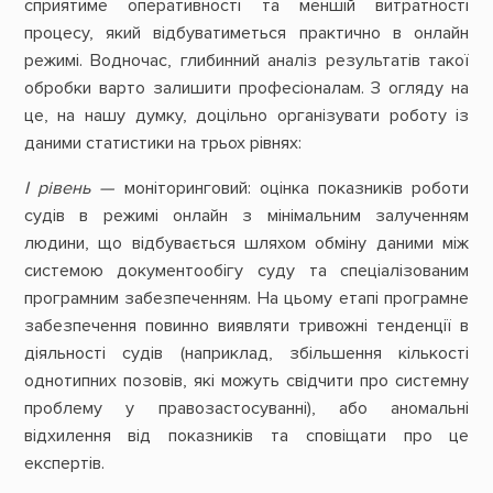
сприятиме оперативності та меншій витратності
процесу, який відбуватиметься практично в онлайн
режимі. Водночас, глибинний аналіз результатів такої
обробки варто залишити професіоналам. З огляду на
це, на нашу думку, доцільно організувати роботу із
даними статистики на трьох рівнях:
І рівень —
моніторинговий: оцінка показників роботи
судів в режимі онлайн з мінімальним залученням
людини, що відбувається шляхом обміну даними між
системою документообігу суду та спеціалізованим
програмним забезпеченням. На цьому етапі програмне
забезпечення повинно виявляти тривожні тенденції в
діяльності судів (наприклад, збільшення кількості
однотипних позовів, які можуть свідчити про системну
проблему у правозастосуванні), або аномальні
відхилення від показників та сповіщати про це
експертів.