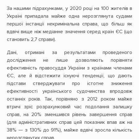
За нашими підрахунками, у 2020 році на 100 жителів в
Україні припадала майже одна нерозглянута судами
першої інстанції некримінальна справа, що більш як
вдвічі вище ніж медіанне значення серед країн ЄС (що
становить 2,7 справи).
Дані, отримані за результатами проведеного
дослідження не лише дозволяють порівняти
ефективність правосуддя України з країнами членами
ЄС, але й відстежити існуючі тенденції, що дають
підстави стверджувати про істотне зниження
ефективності українського судочинства впродовж
останніх років. Так, порівняно з 2012 роком майже
втричі зріс розрахунковий час подолання залишку
справ, на 20% зменшився рівень завершення справ
(для адміністративних справ цей показник впав аж на
38% — з 130% до 91%), майже вдвічі зросла кількість
нерозглянутих справ.