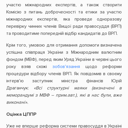
участю міжнародних експертів, а також створити
Комісію з питань доброчесності та етики за участю
міжнародних експертів, яка проведе одноразову
перевірку чинних членів Вищої ради правосуддя (ВРП)
та проводитиме попередній відбір кандидатів до ВРП.
Крім того, умовою для отримання допомоги визначена
успішна співпраця України з Міжнародним валютним
фондом (МВФ), перед яким Уряд України в червні цього
року взяв схожі
зобов’язання
щодо реформи
процедури відбору членів ВРП. Як повідомив в своєму
інтерв’ю заступник міністра фінансів Юрій
Драганчук:
«Всі структурні маяки (визначені в
меморандумі з МВФ – прим.авт.), які в нас були, вже
виконані».
Оцінка ЦППР
Уже не вперше реформа системи правосуддя в Україні