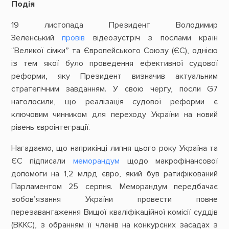
Подія
19 листопада Президент Володимир
Зеленський
провів
відеозустріч з послами країн
“Великої сімки” та Європейського Союзу (ЄС), однією
із тем якої було проведення ефективної судової
реформи, яку Президент визначив актуальним
стратегічним завданням. У свою чергу, посли G7
наголосили, що реалізація судової реформи є
ключовим чинником для переходу України на новий
рівень євроінтеграції.
Нагадаємо, що наприкінці липня цього року Україна та
ЄС підписали
меморандум
щодо макрофінансової
допомоги на 1,2 млрд євро, який був ратифікований
Парламентом 25 серпня. Меморандум передбачає
зобов’язання України провести повне
перезавантаження Вищої кваліфікаційної комісії суддів
(ВККС), з обранням її членів на конкурсних засадах з