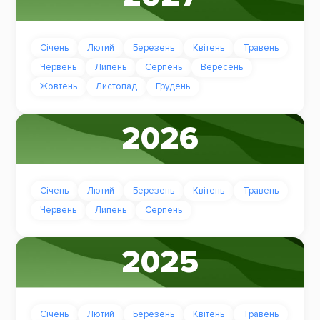
Січень
Лютий
Березень
Квітень
Травень
Червень
Липень
Серпень
Вересень
Жовтень
Листопад
Грудень
2026
Січень
Лютий
Березень
Квітень
Травень
Червень
Липень
Серпень
2025
Січень
Лютий
Березень
Квітень
Травень