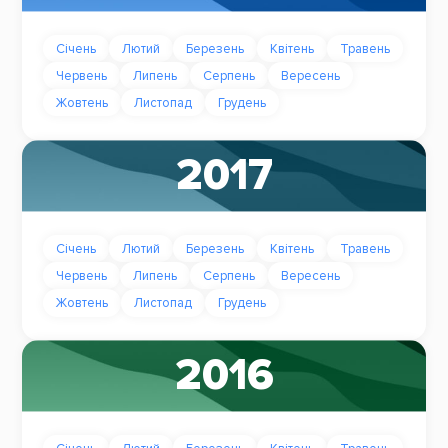
Січень
Лютий
Березень
Квітень
Травень
Червень
Липень
Серпень
Вересень
Жовтень
Листопад
Грудень
2017
Січень
Лютий
Березень
Квітень
Травень
Червень
Липень
Серпень
Вересень
Жовтень
Листопад
Грудень
2016