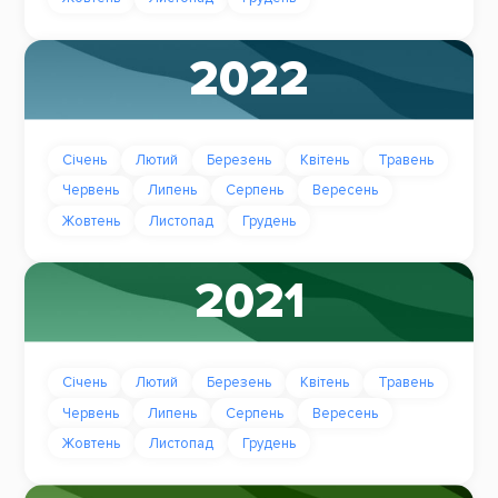
2022
Січень
Лютий
Березень
Квітень
Травень
Червень
Липень
Серпень
Вересень
Жовтень
Листопад
Грудень
2021
Січень
Лютий
Березень
Квітень
Травень
Червень
Липень
Серпень
Вересень
Жовтень
Листопад
Грудень