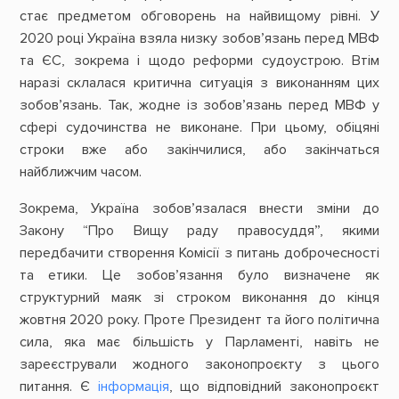
стає предметом обговорень на найвищому рівні. У
2020 році Україна взяла низку зобов’язань перед МВФ
та ЄС, зокрема і щодо реформи судоустрою. Втім
наразі склалася критична ситуація з виконанням цих
зобов’язань. Так, жодне із зобов’язань перед МВФ у
сфері судочинства не виконане. При цьому, обіцяні
строки вже або закінчилися, або закінчаться
найближчим часом.
Зокрема, Україна зобов’язалася внести зміни до
Закону “Про Вищу раду правосуддя”, якими
передбачити створення Комісії з питань доброчесності
та етики. Це зобов’язання було визначене як
структурний маяк зі строком виконання до кінця
жовтня 2020 року. Проте Президент та його політична
сила, яка має більшість у Парламенті, навіть не
зареєстрували жодного законопроєкту з цього
питання. Є
інформація
, що відповідний законопроєкт