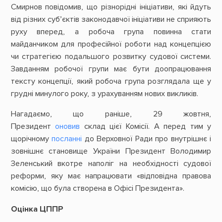
Смирнов повідомив, що різнорідні ініціативи, які йдуть
від різних суб’єктів законодавчої ініціативи не сприяють
руху вперед, а робоча група повинна стати
майданчиком для професійної роботи над концепцією
чи стратегією подальшого розвитку судової системи.
Завданням робочої групи має бути доопрацювання
тексту концепції, який робоча група розглядала ще у
грудні минулого року, з урахуванням нових викликів.
Нагадаємо, що раніше, 29 жовтня,
Президент
оновив
склад цієї Комісії. А перед тим у
щорічному
посланні
до Верховної Ради про внутрішнє і
зовнішнє становище України Президент Володимир
Зеленський вкотре наполіг на необхідності судової
реформи, яку має напрацювати «відповідна правова
комісію, що була створена в Офісі Президента».
Оцінка ЦППР