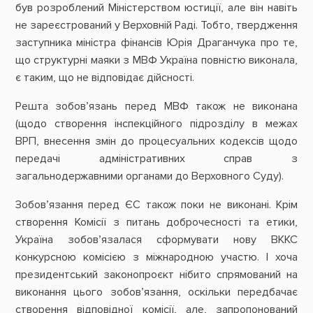
був розроблений Міністерством юстиції, але він навіть
не зареєстрований у Верховній Раді. Тобто, твердження
заступника міністра фінансів Юрія Драганчука про те,
що структурні маяки з МВФ Україна повністю виконала,
є таким, що не відповідає дійсності.
Решта зобов’язань перед МВФ також не виконана
(щодо створення інспекційного підрозділу в межах
ВРП, внесення змін до процесуальних кодексів щодо
передачі адміністративних справ з
загальнодержавними органами до Верховного Суду).
Зобов’язання перед ЄС також поки не виконані. Крім
створення Комісії з питань доброчесності та етики,
Україна зобов’язалася сформувати нову ВККС
конкурсною комісією з міжнародною участю. І хоча
президентський законопроєкт нібито спрямований на
виконання цього зобов’язання, оскільки передбачає
створення відповідної комісії, але, запропонований