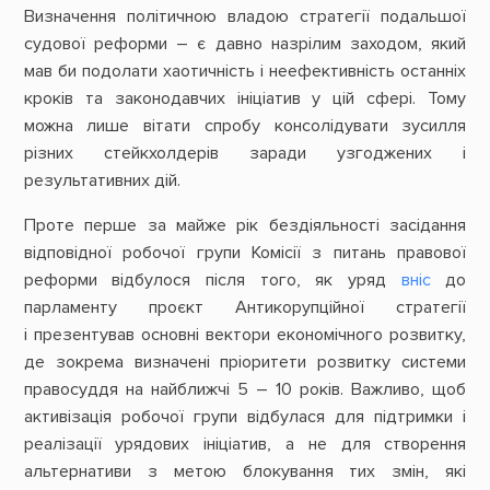
Визначення політичною владою стратегії подальшої
судової реформи – є давно назрілим заходом, який
мав би подолати хаотичність і неефективність останніх
кроків та законодавчих ініціатив у цій сфері. Тому
можна лише вітати спробу консолідувати зусилля
різних стейкхолдерів заради узгоджених і
результативних дій.
Проте перше за майже рік бездіяльності засідання
відповідної робочої групи Комісії з питань правової
реформи відбулося після того, як уряд
вніс
до
парламенту проєкт Антикорупційної стратегії
і презентував основні вектори економічного розвитку,
де зокрема визначені пріоритети розвитку системи
правосуддя на найближчі 5 – 10 років. Важливо, щоб
активізація робочої групи відбулася для підтримки і
реалізації урядових ініціатив, а не для створення
альтернативи з метою блокування тих змін, які