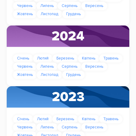
Червень
Липень
Серпень
Вересень
Жовтень
Листопад
Грудень
2024
Січень
Лютий
Березень
Квітень
Травень
Червень
Липень
Серпень
Вересень
Жовтень
Листопад
Грудень
2023
Січень
Лютий
Березень
Квітень
Травень
Червень
Липень
Серпень
Вересень
Жовтень
Листопад
Грудень