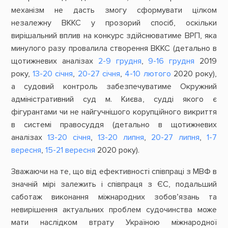
механізм не дасть змогу сформувати цілком
незалежну ВККС у прозорий спосіб, оскільки
вирішальний вплив на конкурс здійснюватиме ВРП, яка
минулого разу провалила створення ВККС (детально в
щотижневих аналізах
2-9 грудня
,
9-16 грудня
2019
року,
13-20 січня
,
20-27 січня
,
4-10 лютого
2020 року),
а судовий контроль забезпечуватиме Окружний
адміністративний суд м. Києва, судді якого є
фігурантами чи не найгучнішого корупційного викриття
в системі правосуддя (детально в щотижневих
аналізах
13-20 січня
,
13-20 липня
,
20-27 липня
,
1-7
вересня
,
15-21 вересня
2020 року).
Зважаючи на те, що від ефективності співпраці з МВФ в
значній мірі залежить і співпраця з ЄС, подальший
саботаж виконання міжнародних зобов’язань та
невирішення актуальних проблем судочинства може
мати наслідком втрату Україною міжнародної