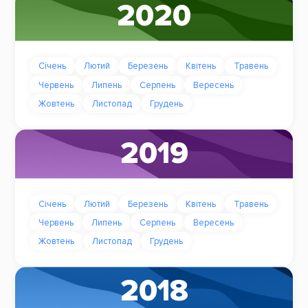
2020
Січень
Лютий
Березень
Квітень
Травень
Червень
Липень
Серпень
Вересень
Жовтень
Листопад
Грудень
2019
Січень
Лютий
Березень
Квітень
Травень
Червень
Липень
Серпень
Вересень
Жовтень
Листопад
Грудень
2018