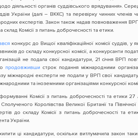
щодо діяльності органів суддівського врядування». Се
суддів України (далі – ВККС) та перевірку чинних членів
ародних експертів. Закон також надав повноваження ВРП 
 склад Комісії з питань доброчесності та етики.
ався
конкурс до Вищої кваліфікаційної комісії суддів, у 
вників до складу конкурсної комісії, а конкурсанти подати
анізацій не подала свої кандидатури, 21 січня ВРП по
ьо
продовживши
строк подання міжнародними організац
азу міжнародні експерти не подали у ВРП свої кандидат
жнародними та іноземними організаціями конкурсної комі
формуванні Комісії з питань доброчесності та етики 2
полученого Королівства Великої Британії та Північної І
ртів до складу Комісії з питань доброчесності та ет
нта України.
илити ці кандидатури, оскільки витлумачила закон так