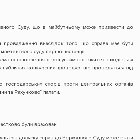
овного Суду, що в майбутньому може призвести до
ття провадження внаслідок того, що справа має бути
мпетентного суду першої інстанції;
ма встановлення недопустимості вжиття заходів, які
я публічних конкурсних процедур, що проводяться від
о господарських спорів проти центральних органів
ни та Рахункової палати.
частково були враховані.
 фільтрів допуску справ до Верховного Суду може стати