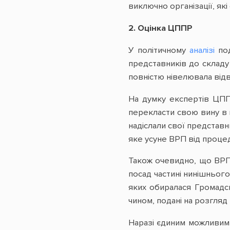
виключно організації, які
2. Оцінка ЦППР
У політичному
аналізі
под
представників до складу
повністю нівелювала від
На думку експертів ЦПП
перекласти свою вину в п
надіслали свої представн
яке усуне ВРП від проце
Також очевидно, що ВРП 
посад частині нинішнього
яких обиралася Громадс
чином, подані на розгляд
Наразі єдиним можливим 