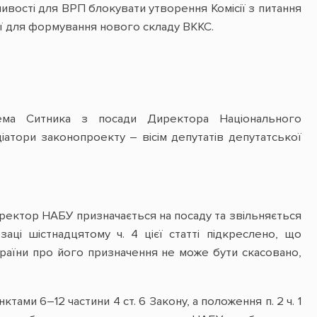
ливості для ВРП блокувати утворення Комісії з питання
ісії для формування нового складу ВККС.
ема Ситника з посади Директора Національного
ціатори законопроекту – вісім депутатів депутатської
Директор НАБУ призначається на посаду та звільняється
ці шістнадцятому ч. 4 цієї статті підкреслено, що
раїни про його призначення не може бути скасовано,
ами 6–12 частини 4 ст. 6 Закону, а положення п. 2 ч. 1