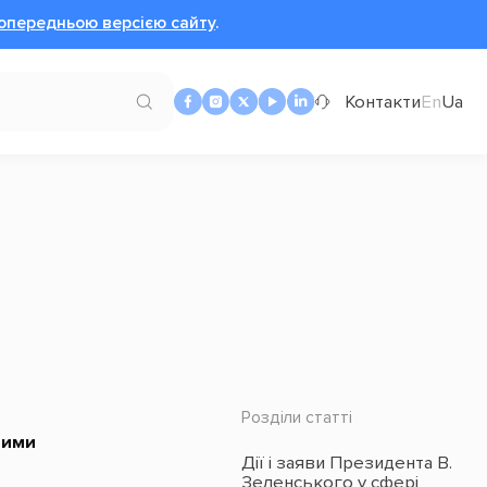
опередньою версією сайту
.
Контакти
En
Ua
Розділи статті
ними
Дії і заяви Президента В.
Зеленського у сфері