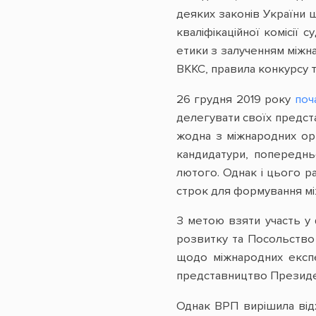
деяких законів України 
кваліфікаційної комісії 
етики з залученням міжн
ВККС, правила конкурсу та
26 грудня 2019 року
поч
делегувати своїх предста
жодна з міжнародних орг
кандидатури, попередн
лютого. Однак і цього р
строк для формування мі
З метою взяти участь у 
розвитку та Посольство С
щодо міжнародних експе
представництво Президе
Однак ВРП вирішила відх