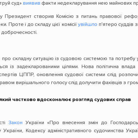
труй суд»
виявив
факти недекларування нею майнових пра
ку Президент створив Комісію з питань правової рефо
. Проте і до складу цієї комісії
увійшло
п’ятеро суддів 
 доброчесності.
ро складну ситуацію із судовою системою та потребу у 
ся із задекларованими цілями. Нова політична влада в
кспертів ЦППР, оновлення судової системи слід розпоч
равом вирішального голосу слід долучити фахівців з гром
 який частково вдосконалює розгляд судових справ
сті
Закон
України «Про внесення змін до Господарсь
 України, Кодексу адміністративного судочинства Ук