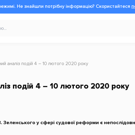
режимі.
Не знайшли потрібну інформацію?
Cкористайтеся
п
ний аналіз подій 4 – 10 лютого 2020 року
ліз подій 4 – 10 лютого 2020 року
 В. Зеленського у сфері судової реформи є непослідов