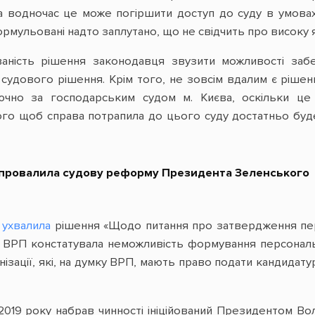
а водночас це може погіршити доступ до суду в умовах
рмульовані надто заплутано, що не свідчить про високу я
ваність рішення законодавця звузити можливості заб
судового рішення. Крім того, не зовсім вдалим є ріше
чно за господарським судом м. Києва, оскільки це 
того щоб справа потрапила до цього суду достатньо буде
провалила судову реформу Президента Зеленського
П
ухвалила
рішення «Щодо питання про затвердження перс
і ВРП констатувала неможливість формування персональн
нізації, які, на думку ВРП, мають право подати кандидату
 2019 року набрав чинності ініційований Президентом 