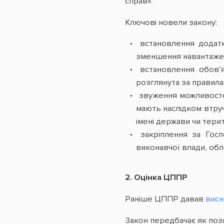
справ».
Ключові новели закону:
встановлення додатк
зменшення навантажен
встановлення обов’яз
розглянута за правила
звуження можливостей
мають наслідком втру
імені держави чи тери
закріплення за Госп
виконавчої влади, обл
2. Оцінка ЦППР
Раніше ЦППР давав
вис
Закон передбачає як пози