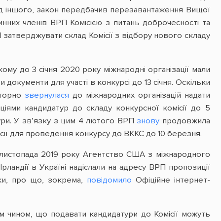
ред іншого, закон передбачив перезавантаження Вищої
 чинних членів ВРП Комісією з питань доброчесності та
затверджувати склад Комісії з відбору нового складу
якому до 3 січня 2020 року міжнародні організації мали
 документи для участі в конкурсі до 13 січня. Оскільки
вторно
звернулася
до міжнародних організацій надати
іями кандидатур до складу конкурсної комісії до 5
ури. У зв’язку з цим 4 лютого ВРП
знову
продовжила
сії для проведення конкурсу до ВККС до 10 березня.
7 листопада 2019 року Агентство США з міжнародного
рландії в Україні надіслали на адресу ВРП пропозиції
ики, про що, зокрема,
повідомило
Офіційне інтернет-
им чином, що подавати кандидатури до Комісії можуть