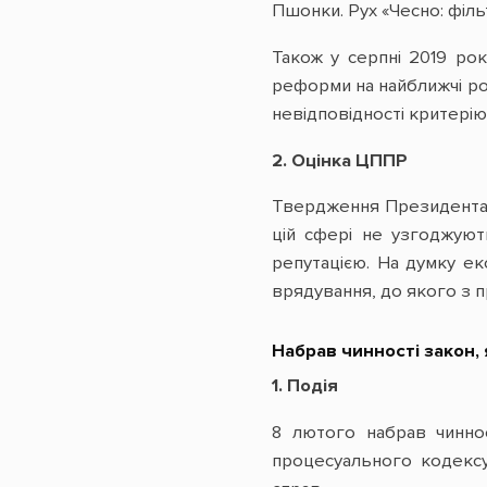
Пшонки. Рух «Чесно: філь
Також у серпні 2019 ро
реформи на найближчі роки
невідповідності критерію
2. Оцінка ЦППР
Твердження Президента п
цій сфері не узгоджують
репутацією. На думку е
врядування, до якого з п
Набрав чинності закон,
1. Подія
8 лютого набрав чинно
процесуального кодексу