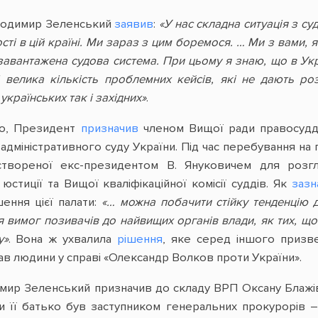
лодимир Зеленський
заявив
:
«У нас складна ситуація з с
сті в цій країні. Ми зараз з цим боремося. … Ми з вами,
завантажена судова система. При цьому я знаю, що в Укр
 і велика кількість проблемних кейсів, які не дають ро
українських так і західних»
.
го, Президент
призначив
членом Вищої ради правосуддя
міністративного суду України. Під час перебування на п
, створеної екс-президентом В. Януковичем для розг
стиції та Вищої кваліфікаційної комісії суддів. Як
зазн
шення цієї палати:
«… можна побачити стійку тенденцію 
 вимог позивачів до найвищих органів влади, як тих, що п
у»
. Вона ж ухвалила
рішення
, яке серед іншого приз
ав людини у справі «Олександр Волков проти України».
ир Зеленський призначив до складу ВРП Оксану Блажівс
ли її батько був заступником генеральних прокурорів 