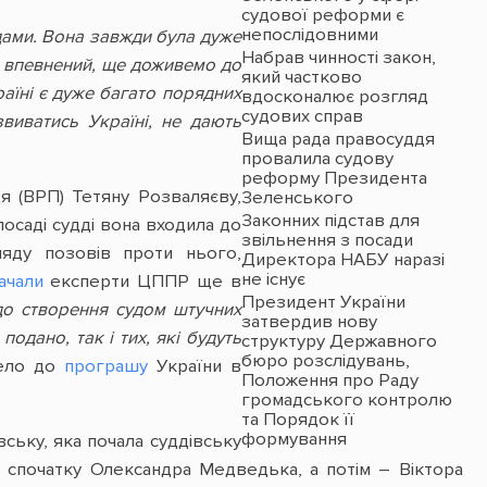
судової реформи є
непослідовними
удами. Вона завжди була дуже
Набрав чинності закон,
 я впевнений, ще доживемо до
який частково
аїні є дуже багато порядних
вдосконалює розгляд
судових справ
звиватись Україні, не дають
Вища рада правосуддя
провалила судову
реформу Президента
 (ВРП) Тетяну Розваляєву,
Зеленського
Законних підстав для
осаді судді вона входила до
звільнення з посади
ляду позовів проти нього,
Директора НАБУ наразі
не існує
ачали
експерти ЦППР ще в
Президент України
до створення судом штучних
затвердив нову
одано, так і тих, які будуть
структуру Державного
бюро розслідувань,
вело до
програшу
України в
Положення про Раду
громадського контролю
та Порядок її
формування
ьку, яка почала суддівську
Парламентський комітет
– спочатку Олександра Медведька, а потім – Віктора
не відхилив