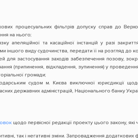
ових процесуальних фільтрів допуску справ до Верх
ня на нього;
ку апеляційної та касаційної інстанцій у разі закри
ми іншого виду судочинства, передати її на розгляд до ко
 для застосування заходів забезпечення позову, зокре
чання (припинення, відкладення, зупинення) у проведенн
торіальної громади;
одарським судом м. Києва виключної юрисдикції щод
асних державних адміністрацій, Національного банку Украї
новок
щодо первісної редакції проекту цього закону, які 
тивні, так і негативні зміни. Запровадження додаткових