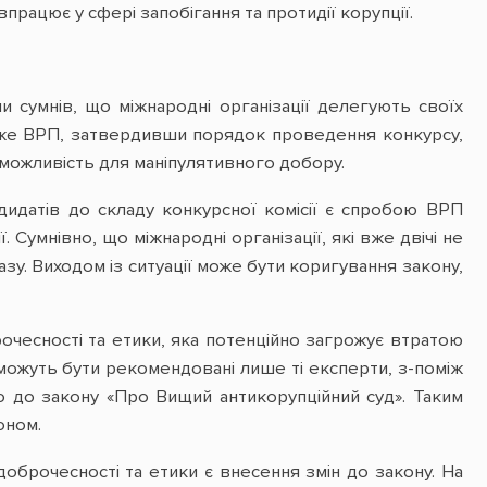
івпрацює у сфері запобігання та протидії корупції.
сумнів, що міжнародні організації делегують своїх
Адже ВРП, затвердивши порядок проведення конкурсу,
можливість для маніпулятивного добору.
идатів до складу конкурсної комісії є спробою ВРП
Сумнівно, що міжнародні організації, які вже двічі не
зу. Виходом із ситуації може бути коригування закону,
очесності та етики, яка потенційно загрожує втратою
ї можуть бути рекомендовані лише ті експерти, з-поміж
о до закону «Про Вищий антикорупційний суд». Таким
оном.
оброчесності та етики є внесення змін до закону. На