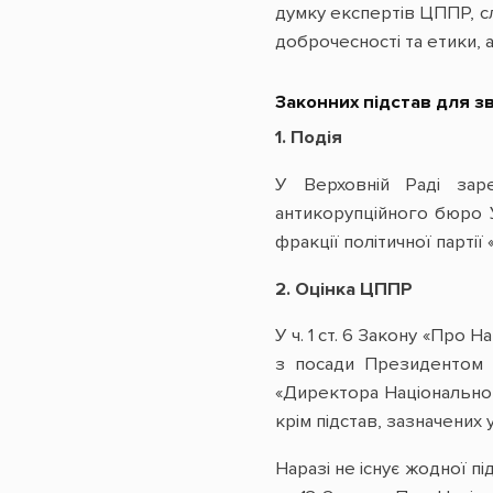
думку експертів ЦППР, сл
доброчесності та етики, а
Законних підстав для з
1. Подія
У Верховній Раді зар
антикорупційного бюро У
фракції політичної партії
2. Оцінка ЦППР
У ч. 1 ст. 6 Закону «Про
з посади Президентом У
«Директора Національно
крім підстав, зазначених у 
Наразі не існує жодної п