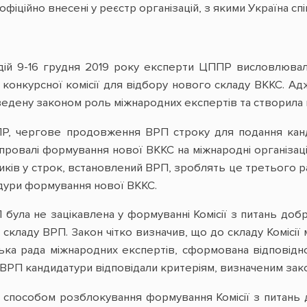
 офіційно внесені у реєстр організацій, з якими Україна сп
ій 9-16 грудня 2019 року експерти ЦППР висловлювали 
 конкурсної комісії для відбору нового складу ВККС. 
ведену законом роль міжнародних експертів та створила 
Р, чергове продовження ВРП строку для подання канд
ровалі формування нової ВККС на міжнародні організації. 
иків у строк, встановлений ВРП, зроблять це третього ра
дури формування нової ВККС.
була не зацікавлена у формуванні Комісії з питань добр
 складу ВРП. Закон чітко визначив, що до складу Комісі
ька рада міжнародних експертів, сформована відповідн
 ВРП кандидатури відповідали критеріям, визначеним зак
способом розблокування формування Комісії з питань д