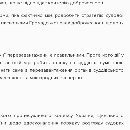
в, що не відповідає критерію доброчесності.
законопроекти, які
мають на меті збільшити
кількість осіб, що
рми, яка фактично має розробити стратегію судової
тримаються в місцях
з висновками Громадської ради доброчесності щодо їх
несвободи
її перезавантаженні є правильними. Проте його дії у
 значній мірі робить ставку на суддів із сумнівною
инати саме з перезавантаження органів суддівського
адськості та міжнародних експертів.
кого процесуального кодексу України, Цивільного
раїни щодо вдосконалення порядку розгляду судових