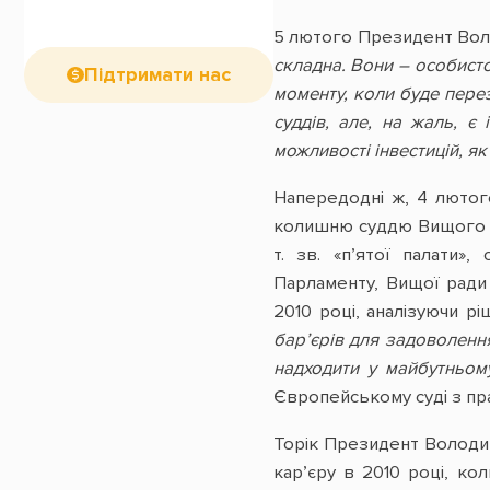
5 лютого Президент Во
складна. Вони – особисто
Підтримати нас
моменту, коли буде пере
суддів, але, на жаль, є
можливості інвестицій, як 
Напередодні ж, 4 люто
колишню суддю Вищого ад
т. зв. «п’ятої палати»
Парламенту, Вищої ради ю
2010 році, аналізуючи рі
бар’єрів для задоволення
надходити у майбутньом
Європейському суді з пр
Торік Президент Володим
кар’єру в 2010 році, ко