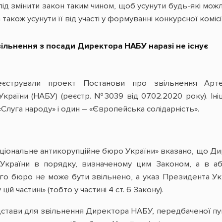
ід змінити закон таким чином, щоб усунути будь-які мож
 також усунути її від участі у формуванні конкурсної ком
вільнення з посади Директора НАБУ наразі не існує
еєстрували проект Постанови про звільнення Арт
країни (НАБУ) (реєстр. №3039 від 07.02.2020 року). Іні
 «Слуга народу» і один – «Європейська солідарність».
 Національне антикорупційне бюро України» вказано, що 
країни в порядку, визначеному цим Законом, а в абза
го бюро не може бути звільнено, а указ Президента Ук
цій частині» (тобто у частині 4 ст. 6 Закону).
ідстави для звільнення Директора НАБУ, передбаченої пункт