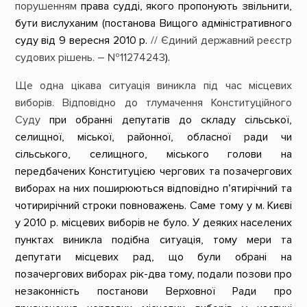
порушенням
права судді, якого пропонують звільнити,
бути вислуханим (постанова Вищого адміністративного
суду від 9 вересня 2010 р.
// Єдиний державний реєстр
судових рішень. – №
11274243
).
Ще одна цікава ситуація виникла під час місцевих
виборів. Відповідно до тлумачення Конституційного
Суду
при обранні депутатів до складу сільської,
селищної, міської, районної, обласної ради чи
сільського, селищного, міського голови на
передбачених Конституцією чергових та позачергових
виборах на них поширюються відповідно п’ятирічний та
чотирирічний строки повноважень. Саме тому у м. Києві
у 2010 р. місцевих виборів не було. У деяких населених
пунктах виникла подібна ситуація, тому мери та
депутати місцевих рад, що були обрані на
позачергових виборах рік-два тому, подали позови про
незаконність постанови Верховної Ради про