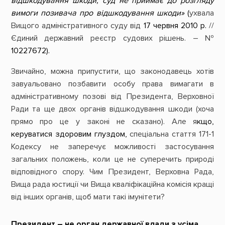
відшкодування шкоди, суд не приймає до розгляду
вимоги позивача про відшкодування шкоди»
(
ухвала
Вищого адміністративного суду від
17 червня 2010 р.
//
Єдиний державний реєстр судових рішень. – №
10227672
).
Звичайно, можна припустити, що законодавець хотів
завуальовано позбавити особу права вимагати в
адміністративному позові від Президента, Верховної
Ради та ще двох органів відшкодування шкоди (хоча
прямо про це у законі не сказано). Але я
кщо,
керуватися здоровим глуздом,
спеціальна стаття 171-1
Кодексу не заперечує можливості застосування
загальних положень, коли це не суперечить природі
відповідного спору. Чим Президент, Верховна Рада,
Вища рада юстиції чи Вища кваліфікаційна комісія кращі
від інших органів, щоб мати такі імунітети?
Президент – не орган державної влади з усіма