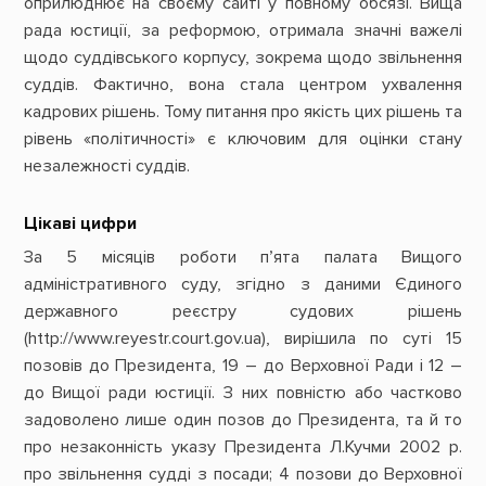
оприлюднює на своєму сайті у повному обсязі. Вища
рада юстиції, за реформою, отримала значні важелі
щодо суддівського корпусу, зокрема щодо звільнення
суддів. Фактично, вона стала центром ухвалення
кадрових рішень. Тому питання про якість цих рішень та
рівень «політичності» є ключовим для оцінки стану
незалежності суддів.
Цікаві цифри
За 5 місяців роботи п’ята палата Вищого
адміністративного суду, згідно з даними Єдиного
державного реєстру судових рішень
(http://www.reyestr.court.gov.ua), вирішила по суті 15
позовів до Президента, 19 – до Верховної Ради і 12 –
до Вищої ради юстиції. З них повністю або частково
задоволено лише один позов до Президента, та й то
про незаконність указу Президента Л.Кучми 2002 р.
про звільнення судді з посади; 4 позови до Верховної