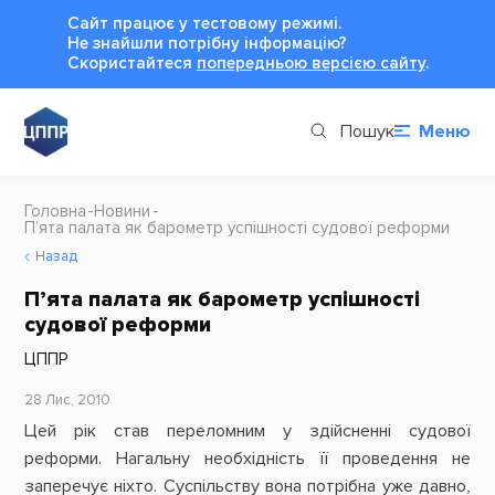
Сайт працює у тестовому режимі.
Не знайшли потрібну інформацію?
Cкористайтеся
попередньою версією сайту
.
Пошук
Меню
Головна
Новини
П’ята палата як барометр успішності судової реформи
Назад
П’ята палата як барометр успішності
судової реформи
ЦППР
28 Лис, 2010
Цей рік став переломним у здійсненні судової
реформи. Нагальну необхідність її проведення не
заперечує ніхто. Суспільству вона потрібна уже давно,