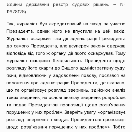
Єдиний державний реєстр судових рішень. – №
11678126
)
.
Так, журналіст був акредитований на захід за участю
Президента, однак його не впустили на цей захід.
Журналіст оскаржив такі дії адміністрації Президента
до самого Президента, але всупереч закону одержав
відповідь від того ж органу, дії якого оскаржував. Тому
журналіст оскаржив бездіяльність Президента щодо
розгляду його скарги до Вищого адміністративну суду,
який, відмовляючи у задоволенні позову, послався на
положення про адміністрацію Президента, де вказано,
що та організовує розгляд звернень, здійснює аналіз
таких звернень, на основі аналізу звернень розробляє
та подає Президентові пропозиції щодо розв’язання
порушених у них проблем. Зверніть увагу: «організовує
розгляд звернень» і «подає Президентові пропозиції
щодо розв’язання порушених у них проблем». Тобто