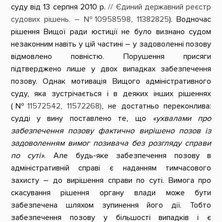
суду від 13 серпня 2010 р.
// Єдиний державний реєстр
судових рішень. – №
10958598
,
11382825
). Водночас
рішення Вищої ради юстиції не було визнано судом
незаконним навіть у цій частині – у задоволенні позову
відмовлено повністю. Порушення присяги
підтверджено лише у двох випадках забезпечення
позову. Однак мотивація Вищого адміністративного
суду, яка зустрічається і в деяких інших рішеннях
(№
11572542
,
11572268
)
, не достатньо переконлива:
судді у вину поставлено те, що
«
ухвалами про
забезпечення позову фактично вирішено позов із
задоволенням вимог позивача без розгляду справи
по суті»
. Але будь-яке забезпечення позову в
адміністративній справі є наданням тимчасового
захисту – до вирішення справи по суті. Вимога про
скасування рішення органу влади може бути
забезпечена шляхом зупинення його дії. Тобто
забезпечення позову у більшості випадків і є