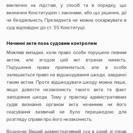
виключно на підставі, у спосіб та в порядку, що
визначені Конституцією і законами, або що рішення, дії
чи бездіяльність Президента не можна оскаржувати в
суді відповідно до ст. 55 Конституції.
Нечинні акти поза судовим контролем
Можливі випадки, коли право особи порушено певним
актом, але згодом цей акт втрачає чинність.
Порушення права припиняється, але в особи
залишається право на відшкодування шкоди, завданої
таким актом. Проте відшкодувати шкоду можна лише,
якщо довести незаконність такого акта та факт
заподіяння шкоди. Тому у практиці адміністративних
судів визнання органом акта нечинним чи його
скасування зазвичай не було перешкодою для
розгляду справи про його незаконність.
Водночас Вищий адміністративний суд в одній зі справ