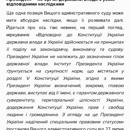
відповідними наслідками
Ще одна позиція Вищого адміністративного суду може
мати абсурдні наслідки, якщо її розвивати далі.
Йдеться про ось такі невинні, на перший погляд,
міркування:
«Відповідно до Конституції України
державна влада в Україні здійснюється на принципах
її поділу на законодавчу, виконавчу та судову.
Президент України не належить до зазначених гілок
державної влади. Інститут Президента України
ґрунтується на сукупності норм, що містяться у
розділі V Конституції України, згідно з якими
Президент України визначений, зокрема, главою
держави, виступає від її імені, є гарантом державного
суверенітету, територіальної цілісності України,
додержання Конституції України, прав і свобод
людини і громадянина. З огляду на це Президент
України наділений спеціальним правовим статусом»
(постанова Вищого адміністративного суду від 27 липня