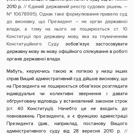
2010 р.
// Єдиний державний реєстр судових рішень. –
№
10678995). Однак таке формулювання привело суд
до висновку, що Президент – не орган державної
влади, а тому на нього не поширюється ст. 10
Конституції про державну мову, яка за тлумаченням
Конституційного Суду
зобов’язує застосовувати
державну мову як мову офіційного спілкування в роботі
органів державної влади.
Мабуть, керуючись такою ж логікою у низці інших
справ Вищий адміністративний суд дійшов висновку, що
на Президента не поширюється обов’язок розглядати
індивідуальні чи колективні звернення і давати
обґрунтовану відповідь у встановлений законом строк
(ст. 40 Конституції). Начебто це не входить до
повноважень Президента, а є функцією адміністрації
Президента (див., наприклад, постанову Вищого
адміністративного суду від 28 вересня 2010 р.
//