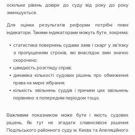
оскільки рів
ень довіри до суду від року до року
зменшується.
Для оцінки результатів реформи потрібні певні
індикатори. Такими індикаторами можуть бути, зокрема:
статистика повернень судами заяв і скарг у зв’язку
з пропущенням строків, які внаслідок змін значно
скорочено;
швидкість розгляду справ;
динаміка кількості судових рішень про обмеження
права на мирні зібрання;
кількість звільнень суддів і причини цих звільнень
порівняно з попереднім періодом тощо.
Важливим показником може бути і якість судових
рішень. Як тут не згадати славнозвісні рішення
Подільського районного суду м. Києва та Апеляційного