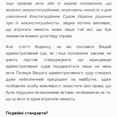
інші правові акти або їх окремі положення, що
визнані неконституційними, втрачають чинність з дня
ухвалення Конституційним Судом України рішення
про їх неконституційність»
, звідки логічно випливає,
що втратити чинність може лише той акт, що був
чинним на момент розгляду справи.
Але статті Кодексу, на які послався Вищий
адміністративний суд, як і інші положення законів, не
дають підстав стверджувати, що юрисдикція
адміністративних судів поширюється лише на чинні
акти. Позиція Вищого адміністративного суду створює
дуже небезпечний прецедент на майбутнє, адже
позбавляє особу можливості захистити свої права, що
були порушені незаконними актами, незважаючи на те,
що ці акти згодом втратили чинність.
Подвійні стандарти?