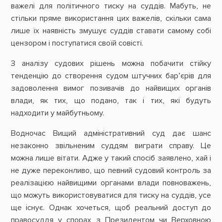
важелі для політичного тиску на суддів. Мабуть, не
стільки пряме використання цих важелів, скільки сама
лише їх наявність змушує суддів ставати самому собі
цензором і поступатися своїй совісті.
З аналізу судових рішень можна побачити стійку
тенденцію до створення судом штучних бар’єрів для
задоволення вимог позивачів до найвищих органів
влади, як тих, що подано, так і тих, які будуть
надходити у майбутньому.
В
одночас Вищий адміністративний суд дає шанс
незаконно звільненим суддям виграти справу. Це
можна лише вітати. Адже у такий спосіб заявлено, хай і
не дуже переконливо, що певний судовий контроль за
реалізацією найвищими органами влади повноважень,
що можуть використовуватися для тиску на суддів, усе
ще існує. Однак хочеться, щоб реальний доступ до
правосуддя у спорах з Президентом чи Верховною