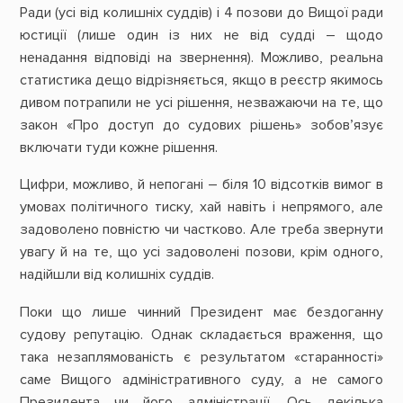
Ради (усі від колишніх суддів) і 4 позови до Вищої ради
юстиції (лише один із них не від судді – щодо
ненадання відповіді на звернення). Можливо, реальна
статистика дещо відрізняється, якщо в реєстр якимось
дивом потрапили не усі рішення, незважаючи на те, що
закон «Про доступ до судових рішень» зобов’язує
включати туди кожне рішення.
Цифри, можливо, й непогані – біля 10 відсотків вимог в
умовах політичного тиску, хай навіть і непрямого, але
задоволено повністю чи частково. Але треба звернути
увагу й на те, що усі задоволені позови, крім одного,
надійшли від колишніх суддів.
Поки що лише чинний Президент має бездоганну
судову репутацію. Однак складається враження, що
така незаплямованість є результатом «старанності»
саме Вищого адміністративного суду, а не самого
Президента чи його адміністрації. Ось декілька