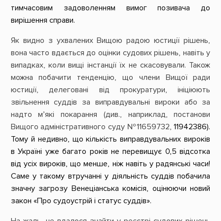
тимчасовим задоволенням вимог позивача до
вирішення справи.
Як видно з ухвалених Вищою радою юстиції рішень,
вона часто вдається до оцінки судових рішень, навіть у
випадках, коли вищі інстанції їх не скасовували. Також
можна побачити тенденцію, що члени Вищої ради
юстиції, делеговані від прокуратури, ініціюють
звільнення суддів за виправдувальні вироки або за
надто м’які покарання (див., наприклад, постанови
Вищого адміністративного суду №
11659732
,
11942386
).
Тому й недивно, що кількість виправдувальних вироків
в Україні уже багато років не перевищує 0,5 відсотка
від усіх вироків, що менше, ніж навіть у радянські часи!
Саме у такому втручанні у діяльність суддів побачила
значну загрозу Венеціанська комісія, оцінюючи новий
закон «Про судоустрій і статус суддів».