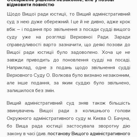
відмовити повністю
Щодо Вищої ради юстиції, то Вищий адміністративний
суд з нею дуже обережний. І це й не дивно, адже крок
вбік – і подання про звільнення з посади судді вищого
суду уже на розгляді Верховної Ради. Заради
справедливості варто зазначити, що деякі позови до
Вищої ради юстиції було задоволено. Хоча це не
завжди приводить до поновлення судді на посаді.
Наприклад, одне з подань щодо звільнення судді
Верховного Суду О. Волкова було визнано незаконним,
але інше подання, за яким суддю було звільнено,
залишилося без змін.
Вищий адміністративний суд зняв також більшість
звинувачень Вищої ради з колишнього голови
Окружного адміністративного суду м. Києва О. Бачуна,
бо Вища рада юстиції застосувала зворотну дію
закону в часі (див.
постанову Вищого адміністративного