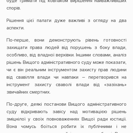
буде тримати під ковпаком вирішення найважливіших
спорів.
Рішення цієї палати дуже важливі з огляду на два
аспекти.
По-перше, вони демонструють рівень готовності
захищати права людей від порушень з боку влади,
особливо, від владної верхівки. Іншими словами, аналіз
рішень Вищого адміністративного суду може показати,
чи є він реальним інструментом захисту прав людини
від свавілля влади чи навпаки – перетворився на
інструмент захисту сваволі влади від «зазіхань»
звичайних смертних.
По-друге, деякі постанови Вищого адміністративного
суду відкривають завісу над мотивацією рішень
зміцнілої у своїх повноваженнях Вищої ради юстиції.
Вона чомусь боїться робити їх публічними і не