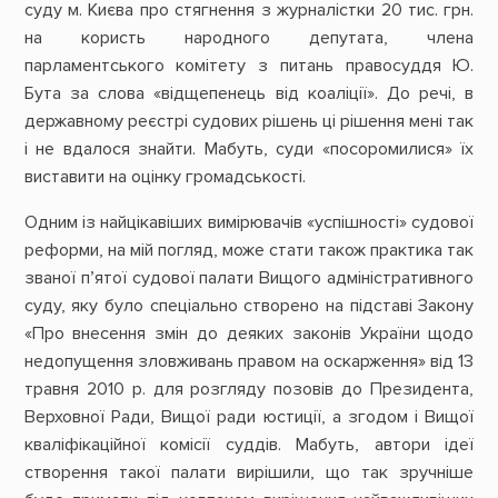
суду м. Києва про стягнення з журналістки 20 тис. грн.
на користь народного депутата, члена
парламентського комітету з питань правосуддя Ю.
Бута за слова «відщепенець від коаліції». До речі, в
державному реєстрі судових рішень ці рішення мені так
і не вдалося знайти. Мабуть, суди «посоромилися» їх
виставити на оцінку громадськості.
Одним із найцікавіших вимірювачів «успішності» судової
реформи, на мій погляд, може стати також практика так
званої п’ятої судової палати Вищого адміністративного
суду, яку було спеціально створено на підставі Закону
«Про внесення змін до деяких законів України щодо
недопущення зловживань правом на оскарження» від 13
травня 2010 р. для розгляду позовів до Президента,
Верховної Ради, Вищої ради юстиції, а згодом і Вищої
кваліфікаційної комісії суддів. Мабуть, автори ідеї
створення такої палати вирішили, що так зручніше