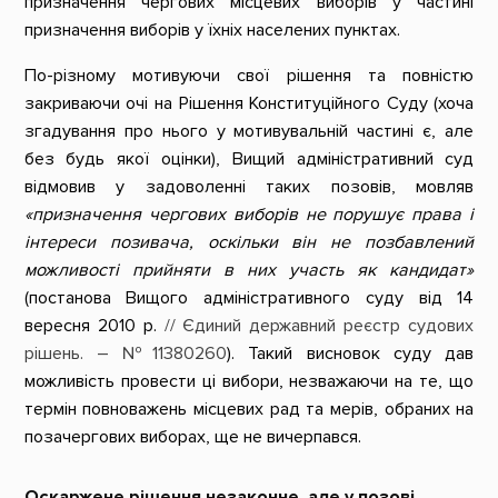
призначення чергових місцевих виборів у частині
призначення виборів у їхніх населених пунктах.
По-різному мотивуючи свої рішення та повністю
закриваючи очі на Рішення Конституційного Суду (хоча
згадування про нього у мотивувальній частині є, але
без будь якої оцінки), Вищий адміністративний суд
відмовив у задоволенні таких позовів, мовляв
«призначення чергових виборів не порушує права і
інтереси позивача, оскільки він не позбавлений
можливості прийняти в них участь як кандидат»
(постанова Вищого адміністративного суду від 14
вересня 2010 р.
// Єдиний державний реєстр судових
рішень. – №
11380260
). Такий висновок суду дав
можливість провести ці вибори, незважаючи на те, що
термін повноважень місцевих рад та мерів, обраних на
позачергових виборах, ще не вичерпався.
Оскаржене рішення незаконне, але у позові