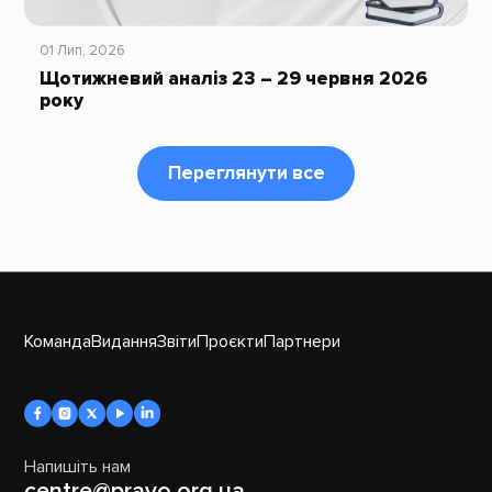
01 Лип, 2026
Щотижневий аналіз 23 – 29 червня 2026
року
Переглянути все
Команда
Видання
Звіти
Проєкти
Партнери
Напишіть нам
centre@pravo.org.ua