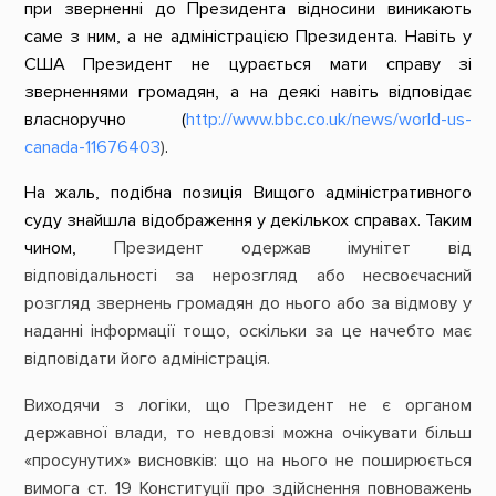
при зверненні до Президента відносини виникають
саме з ним, а не адміністрацією Президента. Навіть у
США Президент не цурається мати справу зі
зверненнями громадян, а на деякі навіть відповідає
власноручно (
http://www.bbc.co.uk/news/world-us-
canada-11676403
)
.
На жаль, подібна позиція Вищого адміністративного
суду знайшла відображення у декількох справах. Таким
чином,
Президент одержав імунітет від
відповідальності за нерозгляд або несвоєчасний
розгляд звернень громадян до нього або за відмову у
наданні інформації тощо, оскільки за це начебто має
відповідати його адміністрація.
Виходячи з логіки, що Президент не є органом
державної влади, то невдовзі можна очікувати більш
«просунутих» висновків: що на нього не поширюється
вимога ст. 19 Конституції про здійснення повноважень