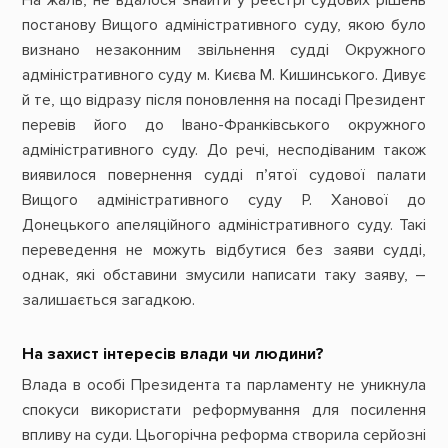
На жаль, не вдалося знайти у реєстрі судових рішень
постанову Вищого адміністративного суду, якою було
визнано незаконним звільнення судді Окружного
адміністративного суду м. Києва М. Кишинського. Дивує
й те, що відразу після поновлення на посаді Президент
перевів його до Івано-Франківського окружного
адміністративного суду. До речі, несподіваним також
виявилося повернення судді п’ятої судової палати
Вищого адміністративного суду Р. Ханової до
Донецького апеляційного адміністративного суду. Такі
переведення не можуть відбутися без заяви судді,
однак, які обставини змусили
на
писати таку заяву, –
залишається загадкою.
На захист інтересів влади чи людини?
Влада в особі Президента та парламенту не уникнула
спокуси використати реформування для посилення
впливу на суди. Цьогорічна реформа створила серйозні