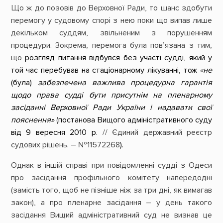
Що ж до позовів до Верховної Ради, то шанс здобути
перемогу у судовому спорі з нею поки що випав лише
декільком суддям, звільненим з порушенням
процедури. Зокрема, перемога була пов’язана з тим,
що
розгляд питання відбувся без участі судді, який у
той час перебував на стаціонарному лікуванні, тож
«
не
(була)
забезпечена важлива процедурна гарантія
щодо права судді бути присутнім на пленарному
засіданні Верховної Ради України і надавати свої
пояснення»
(постанова Вищого адміністративного суду
від 9 вересня 2010 р.
// Єдиний державний реєстр
судових рішень. – №
11572268
).
Однак в іншій справі при повідомленні судді з Одеси
про засідання профільного комітету напередодні
(замість того, щоб не пізніше ніж за три дні, як вимагав
закон), а про пленарне засідання – у день такого
засідання Вищий адміністративний суд не визнав це