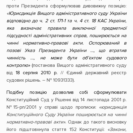
проти Президента сформулював дивовижну позицію:
«
Юрисдикція Вищого адміністративного суду України
відповідно до ч. 2 ст. 171-1 та ч. 4 ст. 18 КАС України,
яка визначає правила виключної предметної
підсудності адміністративних справ, поширюється на
чинні нормативно-правові акти. Оспорюваний в
позові Указ Президента України …, що втратив
чинність …, не може бути об’єктом судового
контролю»
(
постанова Вищого адміністративного суду
від
18 серпня 2010 р.
// Єдиний державний реєстр
судових рішень. – №
10931333)
.
Подібну позицію дозволив собі сформулювати
Конституційний Суд у Рішенні від 14 листопада 2001 р.
№15-рп/2001 у справі щодо прописки:
«юрисдикція
Конституційного Суду України поширюється на чинні
нормативно-правові акти»
. Однак до такого висновку
його підштовхнула стаття 152 Конституції:
«Закони,