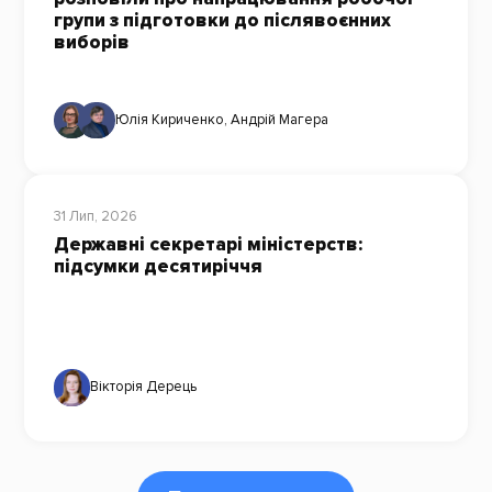
групи з підготовки до післявоєнних
виборів
Юлія Кириченко
,
Андрій Магера
31 Лип, 2026
Державні секретарі міністерств:
підсумки десятиріччя
Вікторія Дерець