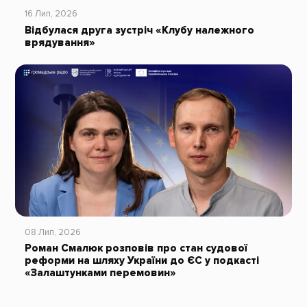
16 Лип, 2026
Відбулася друга зустріч «Клубу належного
врядування»
08 Лип, 2026
Роман Смалюк розповів про стан судової
реформи на шляху України до ЄС у подкасті
«Залаштунками перемовин»