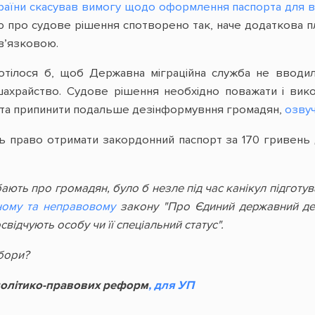
країни скасував вимогу щодо оформлення паспорта для в
ю про судове рішення спотворено так, наче додаткова пла
ов’язковою.
отілося б, щоб Державна міграційна служба не ввод
шахрайство. Судове рішення необхідно поважати і вик
 та припинити подальше дезінформувння громадян,
озвуч
 право отримати закордонний паспорт за 170 гривень д
 дбають про громадян, було б незле під час канікул підго
ному та неправовому
закону "Про Єдиний державний дем
відчують особу чи її спеціальний статус".
ибори?
політико-правових реформ
, для УП