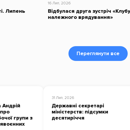
16 Лип, 2026
ті. Липень
Відбулася друга зустріч «Клуб
належного врядування»
Переглянути все
31 Лип, 2026
 Андрій
Державні секретарі
 про
міністерств: підсумки
очої групи з
десятиріччя
лявоєнних