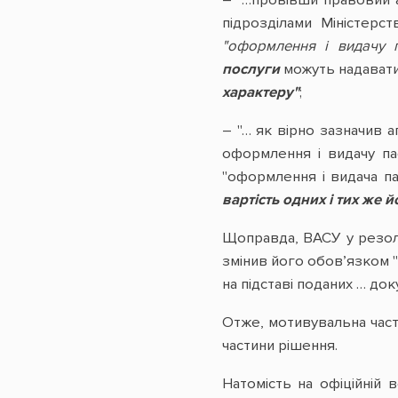
– "…провівши правовий а
підрозділами Міністерс
"оформлення і видачу п
послуги
можуть надаватис
характеру"
;
– "… як вірно зазначив 
оформлення і видачу па
"оформлення і видача па
вартість одних і тих же й
Щоправда, ВАСУ у резолю
змінив його обов’язком 
на підставі поданих … до
Отже, мотивувальна част
частини рішення.
Натомість на офіційній 