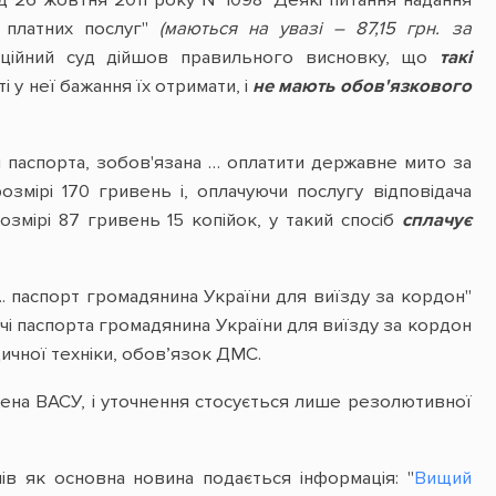
ід 26 жовтня 2011 року №1098 "Деякі питання надання
и платних послуг"
(маються на увазі – 87,15 грн. за
яційний суд дійшов правильного висновку, що
такі
 у неї бажання їх отримати, і
не мають обов'язкового
м паспорта, зобов'язана … оплатити державне мито за
змірі 170 гривень і, оплачуючи послугу відповідача
змірі 87 гривень 15 копійок, у такий спосіб
сплачує
. паспорт громадянина України для виїзду за кордон"
і паспорта громадянина України для виїзду за кордон
дичної техніки, обов’язок ДМС.
жена ВАСУ, і уточнення стосується лише резолютивної
нів як основна новина подається інформація: "
Вищий