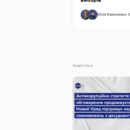
виборів
Юлія Кириченко
,
Аналітика