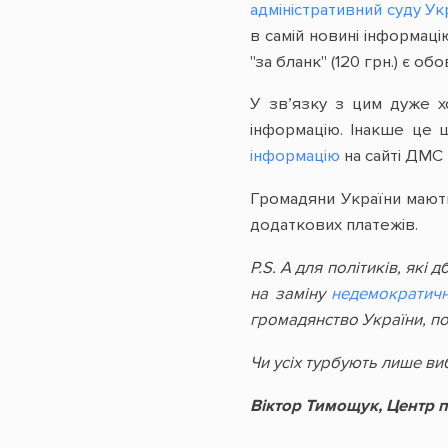
адміністративний суду У
в самій новині інформаці
"за бланк" (120 грн.) є об
У зв’язку з цим дуже х
інформацію. Інакше це 
інформацію
на сайті ДМС
Громадяни України мають
додаткових платежів.
P.S. А для політиків, які
на заміну
недемократич
громадянство України, пос
Чи усіх турбують лише в
Віктор Тимощук, Центр 