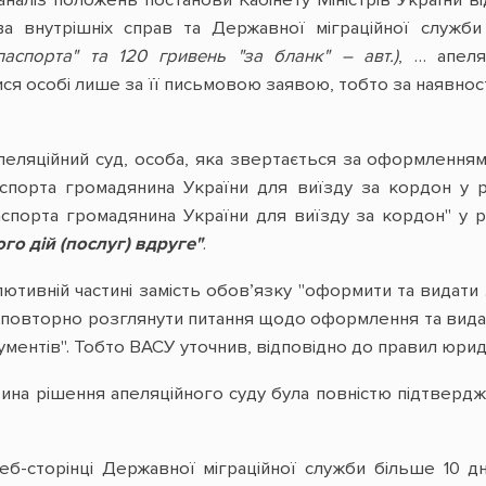
наліз положень постанови Кабінету Міністрів України в
тва внутрішніх справ та Державної міграційної служб
аспорта" та 120 гривень "за бланк" – авт.)
, … апел
я особі лише за її письмовою заявою, тобто за наявності
апеляційний суд, особа, яка звертається за оформлення
спорта громадянина України для виїзду за кордон у ро
спорта громадянина України для виїзду за кордон" у ро
ого дій (послуг) вдруге"
.
тивній частині замість обов’язку "оформити та видати .
"повторно розглянути питання щодо оформлення та видач
кументів". Тобто ВАСУ уточнив, відповідно до правил юри
ина рішення апеляційного суду була повністю підтверд
веб-сторінці Державної міграційної служби більше 10 д