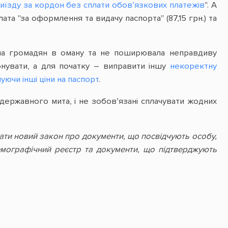
иїзду за кордон без сплати обов’язкових платежів
". А
та "за оформлення та видачу паспорта" (87,15 грн.) та
ила громадян в оману та не поширювала неправдиву
онувати, а для початку – виправити іншу
некоректну
уючи інші ціни на паспорт
.
ержавного мита, і не зобов’язані сплачувати жодних
тувати новий закон про документи, що посвідчують особу,
ографічний реєстр та документи, що підтверджують