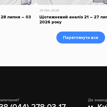
29 Лип, 2026
28 липня – 03
Щотижневий аналіз 21 – 27 ли
2026 року
Переглянути все
запитання?
Де знахо