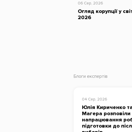
06 Сер, 2026
Огляд корупції у сві
2026
Блоги експертів
04 Сер, 2026
Юлія Кириченко та
Магера розповіли
напрацювання роб
підготовки до піс