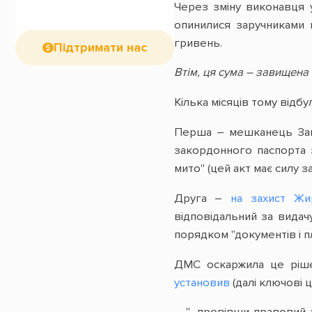
Через зміну виконавця у
опинилися заручниками 
гривень.
Підтримати нас
Втім, ця сума – завищена 
Кілька місяців тому відбул
Перша – мешканець Зап
закордонного паспорта 
мито" (цей акт має силу за
Друга –
на захист Жи
відповідальний за видач
порядком "документів і п
ДМС оскаржила це рішен
установив
(далі ключові ц