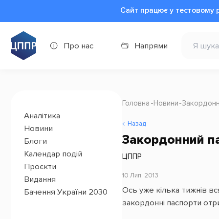
Сайт працює у тестовому 
Про нас
Напрями
Головна
Новини
Закордонн
Аналітика
Назад
Новини
Закордонний па
Блоги
Календар подій
ЦППР
Проєкти
10 Лип, 2013
Видання
Ось уже кілька тижнів вс
Бачення України 2030
закордонні паспорти отр