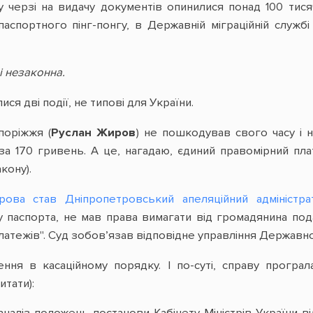
 черзі на видачу документів опинилися понад 100 тися
паспортного пінг-понгу, в Державній міграційній служ
і незаконна.
ися дві події, не типові для України.
оріжжя (
Руслан Жиров
) не пошкодував свого часу і 
за 170 гривень. А це, нагадаю, єдиний правомірний пл
кону).
рова став Дніпропетровський апеляційний адміністра
у паспорта, не мав права вимагати від громадянина по
латежів". Суд зобов’язав відповідне управління Державно
ня в касаційному порядку. І по-суті, справу програ
итати):