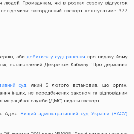
ч людей. Громадянам, які в розпал сезону відпусток
бі повідомили: закордонний паспорт коштуватиме 377
нервів, аби
добитися у суді рішення
про видачу йому
атіж, встановлений Декретом Кабміну "Про державне
тивний суд
, який 5 лютого встановив, що орган,
дання інших, не передбачених законом та відповідним
ї міграційної служби (ДМС) видати паспорт.
ла. Адже
Вищий адміністративний суд України (ВАСУ)