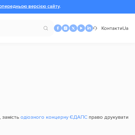
опередньою версією сайту
.
Контакти
Ua
, замість
одіозного концерну ЄДАПС
право друкувати