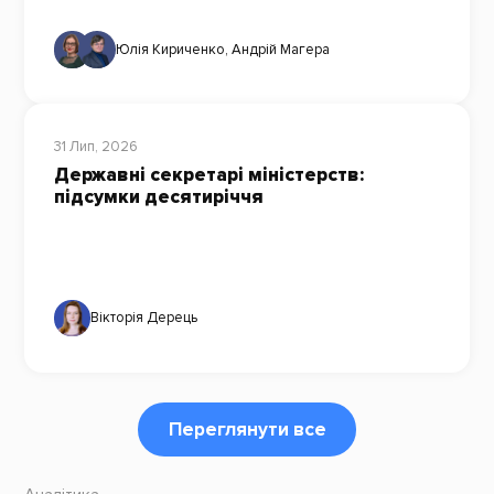
Юлія Кириченко
,
Андрій Магера
31 Лип, 2026
Державні секретарі міністерств:
підсумки десятиріччя
Вікторія Дерець
Переглянути все