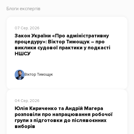
Блоги експертів
07 Сер, 2026
Закон України «Про адміністративну
процедуру»: Віктор Тимощук – про
виклики судової практики у подкасті
НШСУ
Віктор Тимощук
04 Сер, 2026
Юлія Кириченко та Андрій Магера
розповіли про напрацювання робочої
групи з підготовки до післявоєнних
виборів