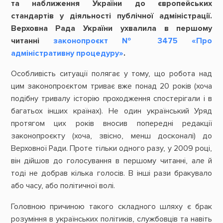
та наближення України до європейських
стандартів у діяльності публічної адміністрації.
Верховна Рада України ухвалила в першому
читанні
законопроєкт № 3475 «Про
адміністративну процедуру»
.
Особливість ситуації полягає у тому, що робота над
цим законопроєктом триває вже понад 20 років (хоча
подібну тривалу історію проходження спостерігали і в
багатьох інших країнах). Не один український Уряд
протягом цих років вносив попередні редакції
законопроєкту (хоча, звісно, менш досконалі) до
Верховної Ради. Проте тільки одного разу, у 2009 році,
він дійшов до голосування в першому читанні, але й
тоді не добрав кілька голосів. В інші рази бракувало
або часу, або політичної волі.
Головною причиною такого складного шляху є брак
розуміння в українських політиків, службовців та навіть