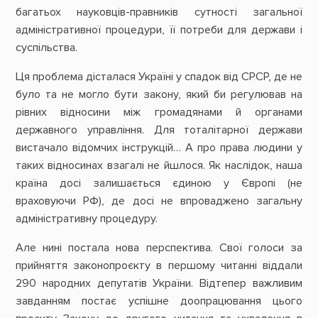
багатьох науковців-правників сутності загальної
адміністративної процедури, її потреби для держави і
суспільства.
Ця проблема дісталася Україні у спадок від СРСР, де не
було та не могло бути закону, який би регулював на
рівних відносини між громадянами й органами
державного управління. Для тоталітарної держави
вистачало відомчих інструкцій… А про права людини у
таких відносинах взагалі не йшлося. Як наслідок, наша
країна досі залишається єдиною у Європі (не
враховуючи РФ), де досі не впроваджено загальну
адміністративну процедуру.
Але нині постала нова перспектива. Свої голоси за
прийняття законопроєкту в першому читанні віддали
290 народних депутатів України. Відтепер важливим
завданням постає успішне доопрацювання цього