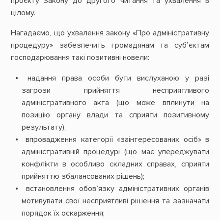
проєкту Закону до другого читання та ухвалення в
цілому.
Нагадаємо, що ухвалення закону «Про адміністративну
процедуру» забезпечить громадянам та суб’єктам
господарювання такі позитивні новели:
надання права особи бути вислуханою у разі
загрози прийняття несприятливого
адміністративного акта (що може вплинути на
позицію органу влади та сприяти позитивному
результату);
впровадження категорії «заінтересованих осіб» в
адміністративній процедурі (що має упереджувати
конфлікти в особливо складних справах, сприяти
прийняттю збалансованих рішень);
встановлення обов’язку адміністративних органів
мотивувати свої несприятливі рішення та зазначати
порядок їх оскарження;