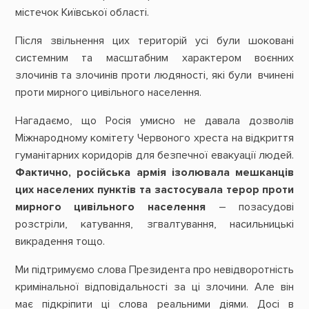
містечок Київської області.
Після звільнення цих територій усі були шоковані
системним та масштабним характером воєнних
злочинів та злочинів проти людяності, які були вчинені
проти мирного цивільного населення.
Нагадаємо, що Росія умисно не давала дозволів
Міжнародному комітету Червоного хреста на відкриття
гуманітарних коридорів для безпечної евакуації людей.
Фактично, російська армія ізолювала мешканців
цих населених пунктів та застосувала терор проти
мирного цивільного населення
– позасудові
розстріли, катування, згвалтування, насильницькі
викрадення тощо.
Ми підтримуємо слова Президента про невідворотність
кримінальної відповідальності за ці злочини. Але він
має підкріпити ці слова реальними діями. Досі в