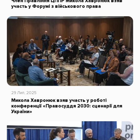
Член Правління ЦППР Микола Хавронюк взяв
участь у Форумі з військового права
29 Лип, 2025
Микола Хавронюк взяв участь у роботі
конференції «Правосуддя 2030: сценарії для
України»