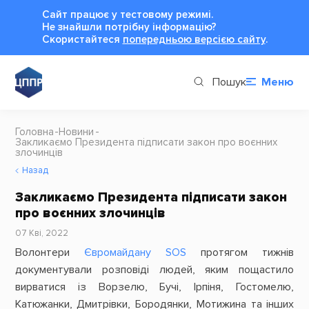
Сайт працює у тестовому режимі.
Не знайшли потрібну інформацію?
Cкористайтеся
попередньою версією сайту
.
Пошук
Меню
Головна
Новини
Закликаємо Президента підписати закон про воєнних
злочинців
Назад
Закликаємо Президента підписати закон
про воєнних злочинців
07 Кві, 2022
Волонтери
Євромайдану SOS
протягом тижнів
документували розповіді людей, яким пощастило
вирватися із Ворзелю, Бучі, Ірпіня, Гостомелю,
Катюжанки, Дмитрівки, Бородянки, Мотижина та інших