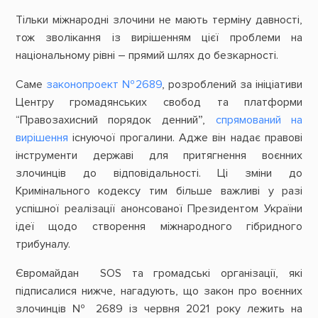
Тільки міжнародні злочини не мають терміну давності,
тож зволікання із вирішенням цієї проблеми на
національному рівні – прямий шлях до безкарності.
Саме
законопроект №2689
, розроблений за ініціативи
Центру громадянських свобод та платформи
“Правозахисний порядок денний”,
спрямований на
вирішення
існуючої прогалини. Адже він надає правові
інструменти державі для притягнення воєнних
злочинців до відповідальності. Ці зміни до
Кримінального кодексу тим більше важливі у разі
успішної реалізації анонсованої Президентом України
ідеї щодо створення міжнародного гібридного
трибуналу.
Євромайдан SOS та громадські організації, які
підписалися нижче, нагадують, що закон про воєнних
злочинців № 2689 із червня 2021 року лежить на