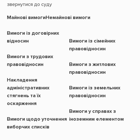
звернутися до суду
Майнові вимоги
Немайнові вимоги
Вимоги із договірних
відносин
Вимоги із сімейних
правовідносин
Вимоги з трудових
правовідносин
Вимоги з житлових
правовідносин
Накладення
адміністративних
Вимоги із земельних
стягнень та їх
правовідносин
оскарження
Вимоги у справах з
Вимоги щодо уточнення
іноземним елементом
виборчих списків