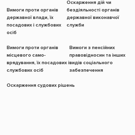
Оскарження дій чи
Вимоги проти органів
бездіяльності органів
державної влади, їх
державної виконавчої
посадових і службових
служби
осіб
Вимоги проти органів
Вимоги з пенсійних
місцевого само-
правовідносин та інших
врядування, їх посадових і
видів соціального
службових осіб
забезпечення
Оскарження судових рішень