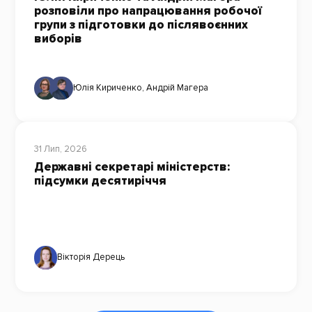
розповіли про напрацювання робочої
групи з підготовки до післявоєнних
виборів
Юлія Кириченко
,
Андрій Магера
31 Лип, 2026
Державні секретарі міністерств:
підсумки десятиріччя
Вікторія Дерець