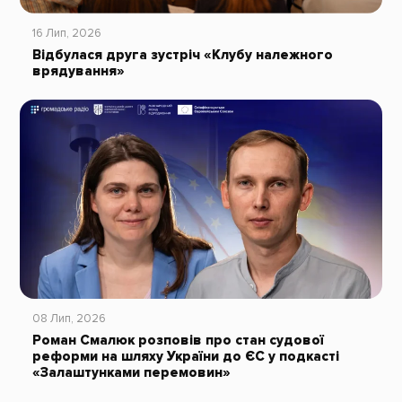
16 Лип, 2026
Відбулася друга зустріч «Клубу належного
врядування»
08 Лип, 2026
Роман Смалюк розповів про стан судової
реформи на шляху України до ЄС у подкасті
«Залаштунками перемовин»