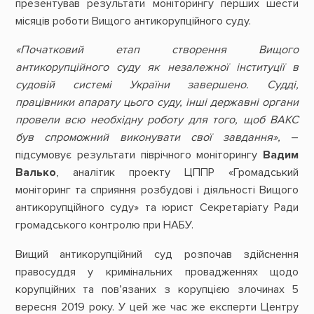
презентував результати моніторингу перших шести
місяців роботи Вищого антикорупційного суду.
«Початковий етап створення
Вищого
антикорупційного суду як незалежної інституції в
судовій системі України завершено. Судді,
працівники апарату цього суду, інші державні органи
провели всю необхідну роботу для того, щоб ВАКС
був спроможний виконувати свої завдання»,
–
підсумовує результати піврічного моніторингу
Вадим
Валько
, аналітик проекту ЦППР «Громадський
моніторинг та сприяння розбудові і діяльності Вищого
антикорупційного суду» та юрист Секретаріату Ради
громадського контролю при НАБУ.
Вищий антикорупційний суд розпочав здійснення
правосуддя у кримінальних провадженнях щодо
корупційних та пов’язаних з корупцією злочинах 5
вересня 2019 року. У цей же час же експерти Центру