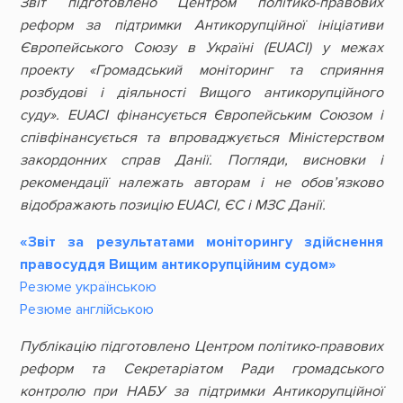
Звіт підготовлено Центром політико-правових
реформ за підтримки Антикорупційної ініціативи
Європейського Союзу в Україні (EUACI) у межах
проекту «Громадський моніторинг та сприяння
розбудові і діяльності Вищого антикорупційного
суду». EUACI фінансується Європейським Союзом і
співфінансується та впроваджується Міністерством
закордонних справ Данії. Погляди, висновки і
рекомендації належать авторам і не обов’язково
відображають позицію EUACI, ЄС і МЗС Данії.
«Звіт за результатами моніторингу здійснення
правосуддя Вищим антикорупційним судом»
Резюме українською
Резюме англійською
Публікацію підготовлено Центром політико-правових
реформ та Секретаріатом Ради громадського
контролю при НАБУ за підтримки Антикорупційної