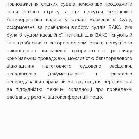
повноваження слідчих суддів неможливо продовжити
після річного строку; а ще відсутня незалежна
Антикорупційна палата у складі Верховного Суду,
сформована за правилами відбору суддів ВАКС, яка
була б судом касаційної інстанції для ВАКС. Існують й
інші проблеми: з авторозподілом справ, відсутністю
законодавчо визначеної пріоритетності розгляду
кримінальних проваджень, можливістю багаторазового
відкладання підготовчого судового засідання,
неналежного документування і тривалого
непередавання справи чи матеріалів для пересилання
за підсудністю; технічні складнощі при проведенні
засідань у режимі відеоконференцій тощо.