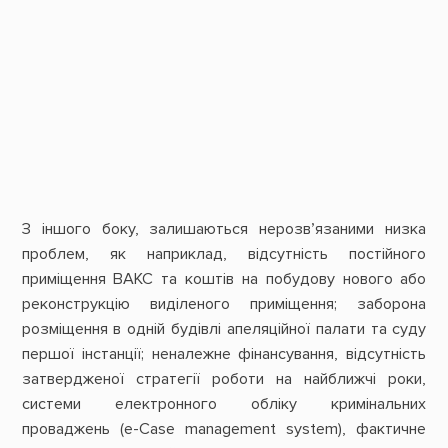
З іншого боку, залишаються нерозв’язаними низка
проблем, як наприклад, відсутність постійного
приміщення ВАКС та коштів на побудову нового або
реконструкцію виділеного приміщення; заборона
розміщення в одній будівлі апеляційної палати та суду
першої інстанції; неналежне фінансування, відсутність
затвердженої стратегії роботи на найближчі роки,
системи електронного обліку кримінальних
проваджень (e-Сase management system), фактичне