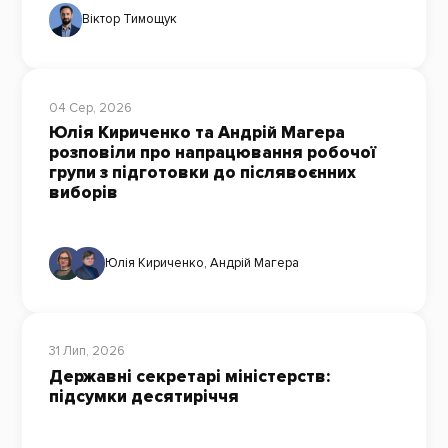
Віктор Тимощук
04 Сер, 2026
Юлія Кириченко та Андрій Магера
розповіли про напрацювання робочої
групи з підготовки до післявоєнних
виборів
Юлія Кириченко
,
Андрій Магера
31 Лип, 2026
Державні секретарі міністерств:
підсумки десятиріччя