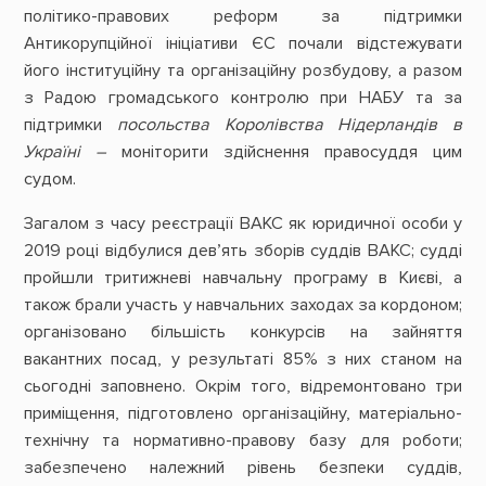
політико-правових реформ за підтримки
Антикорупційної ініціативи ЄС почали відстежувати
його інституційну та організаційну розбудову, а разом
з Радою громадського контролю при НАБУ та за
підтримки
посольства Королівства Нідерландів в
Україні –
моніторити здійснення правосуддя цим
судом.
Загалом з часу реєстрації ВАКС як юридичної особи у
2019 році відбулися дев’ять зборів суддів ВАКС; судді
пройшли тритижневі навчальну програму в Києві, а
також брали участь у навчальних заходах за кордоном;
організовано більшість конкурсів на зайняття
вакантних посад, у результаті 85% з них станом на
сьогодні заповнено. Окрім того, відремонтовано три
приміщення, підготовлено організаційну, матеріально-
технічну та нормативно-правову базу для роботи;
забезпечено належний рівень безпеки суддів,