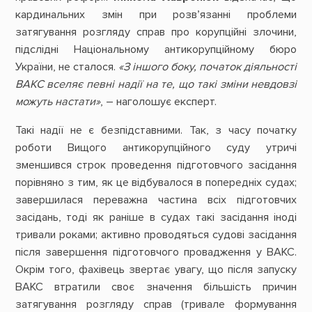
кардинальних змін при розв’язанні проблеми
затягування розгляду справ про корупційні злочини,
підслідні Національному антикорупційному бюро
України, не сталося.
«З іншого боку, початок діяльності
ВАКС вселяє певні надії на те, що такі зміни невдовзі
можуть настати»
, – наголошує експерт.
Такі надії не є безпідставними. Так, з часу початку
роботи Вищого антикорупційного суду утричі
зменшився строк проведення підготовчого засідання
порівняно з тим, як це відбувалося в попередніх судах;
завершилася переважна частина всіх підготовчих
засідань, тоді як раніше в судах такі засідання іноді
тривали роками; активно проводяться судові засідання
після завершення підготовчого провадження у ВАКС.
Окрім того, фахівець звертає увагу, що після запуску
ВАКС втратили своє значення більшість причин
затягування розгляду справ (тривале формування