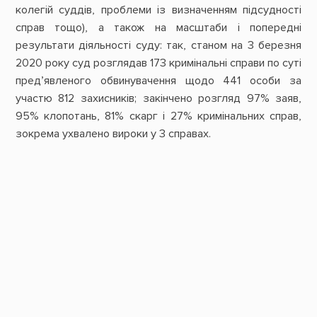
колегій суддів, проблеми із визначенням підсудності
справ тощо), а також на масштаби і попередні
результати діяльності суду: так, станом на 3 березня
2020 року суд розглядав 173 кримінальні справи по суті
пред’явленого обвинувачення щодо 441 особи за
участю 812 захисників; закінчено розгляд 97% заяв,
95% клопотань, 81% скарг і 27% кримінальних справ,
зокрема ухвалено вироки у 3 справах.