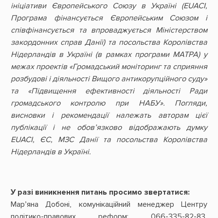
ініціативи Європейського Союзу в Україні (EUACI,
Програма фінансується Європейським Союзом і
співфінансується та впроваджується Міністерством
закордонних справ Данії) та посольства Королівства
Нідерландів в Україні (в рамках програми МАТРА) у
межах проектів «Громадський моніторинг та сприяння
розбудові і діяльності Вищого антикорупційного суду»
та «Підвищення ефективності діяльності Ради
громадського контролю при НАБУ». Погляди,
висновки і рекомендації належать авторам цієї
публікації і не обов’язково відображають думку
EUACI, ЄС, МЗС Данії та посольства Королівства
Нідерландів в Україні.
У разі виникнення питань просимо звертатися:
Мар’яна Добоні, комунікаційний менеджер Центру
політико-правових реформ: 066-335-82-83,