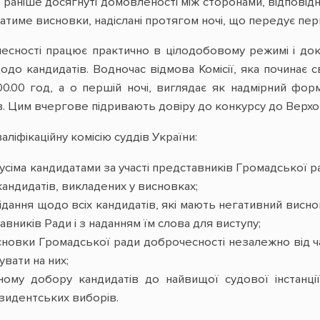
і раніше досягнуті домовленості між сторонами, відпові
тиме висновки, надіслані протягом ночі, що передує перш
сності працює практично в цілодобовому режимі і докл
одо кандидатів. Водночас відмова Комісії, яка починає 
0.00 год, а о першій ночі, виглядає як надмірний фор
в. Цим вчергове підривають довіру до конкурсу до Верхо
ліфікаційну комісію суддів України:
 усіма кандидатами за участі представників Громадської р
андидатів, викладених у висновках;
ідання щодо всіх кандидатів, які мають негативний висн
тавників Ради і з наданням їм слова для виступу;
сновки Громадської ради доброчесності незалежно від ч
увати на них;
ному добору кандидатів до найвищої судової інстанці
зидентських виборів.