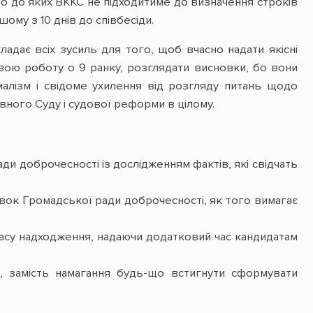
дно до яких ВККС не підходитиме до визначення строків
ому з 10 днів до співбесіди.
адає всіх зусиль для того, щоб вчасно надати якісні
свою роботу о 9 ранку, розглядати висновки, бо вони
малізм і свідоме ухилення від розгляду питань щодо
вного Суду і судової реформи в цілому.
ади доброчесності із дослідженням фактів, які свідчать
овок Громадської ради доброчесності, як того вимагає
асу надходження, надаючи додатковий час кандидатам
ї, замість намагання будь-що встигнути сформувати