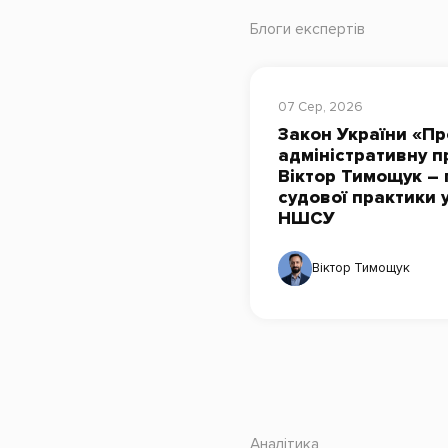
Блоги експертів
07 Сер, 2026
Закон України «Пр
адміністративну п
Віктор Тимощук – 
судової практики 
НШСУ
Віктор Тимощук
Аналітика