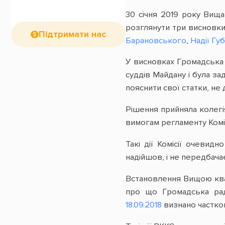
30 січня 2019 року Вища
розглянути три висновк
Підтримати нас
Барановського
,
Надії Гу
У висновках Громадська 
суддів Майдану і була за
пояснити свої статки, не
Рішення прийняла колегія
вимогам регламенту Комісі
Такі дії Комісії очевид
надійшов, і не передбача
Встановлення Вищою квал
про що Громадська рад
18.09.2018
визнано частков