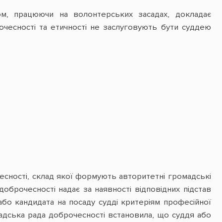
вом, працюючи на волонтерських засадах, докладає
рочесності та етичності не заслуговують бути суддею
чесності, склад якої формують авторитетні громадські
 доброчесності надає за наявності відповідних підстав
і або кандидата на посаду судді критеріям професійної
мадська рада доброчесності встановила, що суддя або