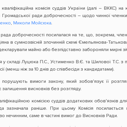
 кваліфікаційна комісія суддів України (далі – ВККС) н
и Громадської ради доброчесності – щодо чинної членк
бенко
,
Миколи Мойсюка
.
рада доброчесності посилалася на те, що, зокрема, чл
діяна в сумнозвісній злочинній схемі Ємельянова-Татько
 декларували майно або безпідставно забороняли мирні зі
 у складі Луцюка П.С., Устименко В.Є. та Шилової Т.С. з
ї (менш ніж за 10 днів до співбесіди з кандидатами).
но порушують вимоги закону, який зобов’язує її розгл
є залишення висновків без розгляду.
іфікаційною комісією суддів додаткових обов’язків дл
а зазначала раніше. При цьому Комісія посилається
о нечинним, саме в частині вимог до Висновків Ради.