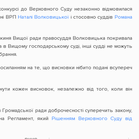
а конкурсі до Верховного Суду незаконно відмовилася
ині ВРП
Наталі Волковицької
і стосовно суддів
Романа
енкиня Вищої ради правосуддя Волковицька покривала
ва в Вищому господарському суді, інші судді не можуть
брання.
 посиланням на те, що висновки нібито подані всупереч
янути кожен висновок, незалежно від того, коли він
я Громадської ради доброчесності суперечить закону,
 на Регламент, який
Рішенням Верховного Суду від