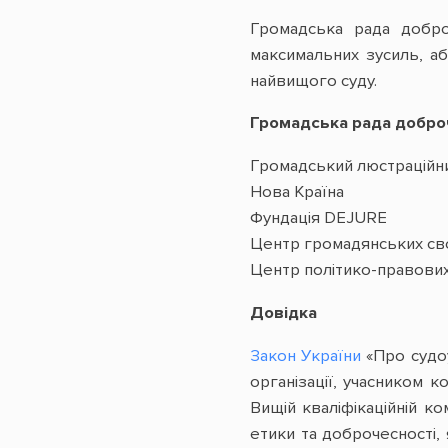
Громадська рада доброч
максимальних зусиль, аб
найвищого суду.
Громадська рада добро
Громадський люстраційни
Нова Країна
Фундація DEJURE
Центр громадянських с
Центр політико-правови
Довідка
Закон України
«Про судо
організації, учасником к
Вищій кваліфікаційній ко
етики та доброчесності,