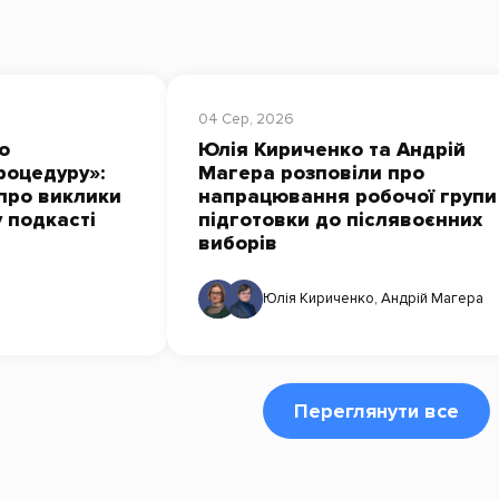
04 Сер, 2026
о
Юлія Кириченко та Андрій
роцедуру»:
Магера розповіли про
про виклики
напрацювання робочої групи
у подкасті
підготовки до післявоєнних
виборів
Юлія Кириченко
,
Андрій Магера
Переглянути все