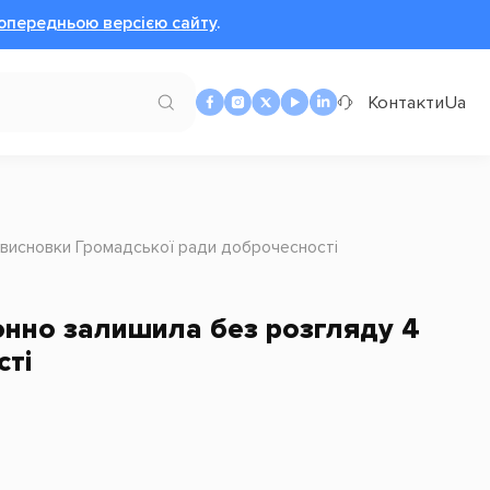
опередньою версією сайту
.
Контакти
Ua
і висновки Громадської ради доброчесності
конно залишила без розгляду 4
сті