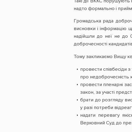
Такі дії ВККС порушують 
надто формально і прийма
Громадська рада доброче
висновки і інформацію щ
надійшли до неї не до 0
доброчесності кандидаті
Тому закликаємо Вищу ква
провести співбесіди з
про недоброчесність к
провести пленарні зас
закон, за участі предс
брати до розгляду ви
у разі потреби відреаг
надати перевагу якіс
Верховний Суд до пре