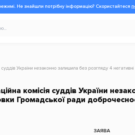
режимі.
Не знайшли потрібну інформацію?
Cкористайтеся
п
я суддів України незаконно залишила без розгляду 4 негативн
ційна комісія суддів України неза
овки Громадської ради доброчесно
ЗАЯВА