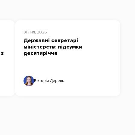
31 Лип, 2026
Державні секретарі
міністерств: підсумки
 з
десятиріччя
Вікторія Дерець