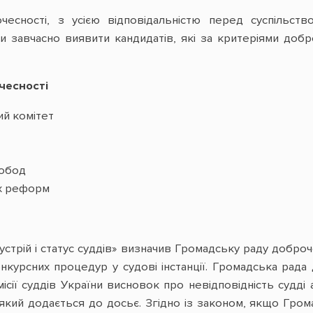
есності, з усією відповідальністю перед суспільст
и завчасно виявити кандидатів, які за критеріями доб
чесності
й комітет
вобод
х реформ
устрій і статус суддів» визначив Громадську раду добро
онкурсних процедур у судові інстанції. Громадська рада
місії суддів України висновок про невідповідність судд
 який додається до досьє. Згідно із законом, якщо Гро