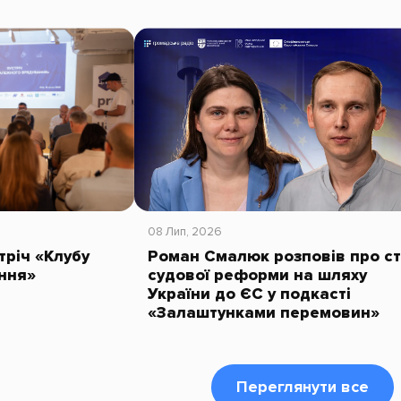
08 Лип, 2026
тріч «Клубу
Роман Смалюк розповів про с
ння»
судової реформи на шляху
України до ЄС у подкасті
«Залаштунками перемовин»
Переглянути все