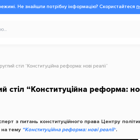
режимі.
Не знайшли потрібну інформацію?
Cкористайтеся
п
руглий стіл “Конституційна реформа: нові реалії”
й стіл “Конституційна реформа: нов
ксперт з питань конституційного права Центру політ
у на тему
“Конституційна реформа: нові реалії
“
.