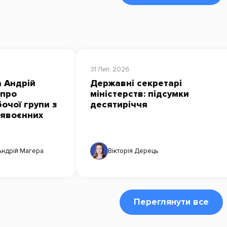
31 Лип, 2026
 Андрій
Державні секретарі
 про
міністерств: підсумки
очої групи з
десятиріччя
лявоєнних
Андрій Магера
Вікторія Дерець
Переглянути все