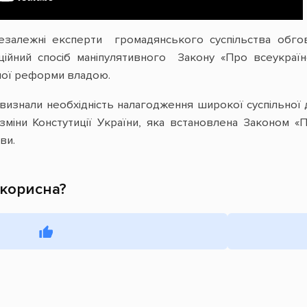
незалежні експерти громадянського суспільства обг
ційний спосіб маніпулятивного Закону «Про всеукраї
ної реформи владою.
визнали необхідність налагодження широкої суспільної д
міни Констутиції України, яка встановлена Законом «П
ви.
 корисна?