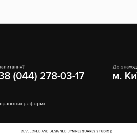
запитання?
Де знахо
38 (044) 278-03-17
м. Ки
о-правових реформ»
DEVELOPED AND DESIGNED BY
NINESQUARES.STUDIO