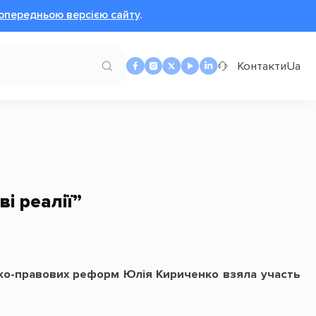
опередньою версією сайту
.
Контакти
Ua
і реалії”
ико-правових реформ Юлія Кириченко взяла участь