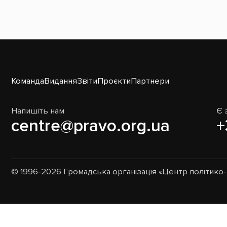
Команда
Видання
Звіти
Проєкти
Партнери
Напишіть нам
Є 
centre@pravo.org.ua
+
© 1996-2026 Громадська організація «Центр політик