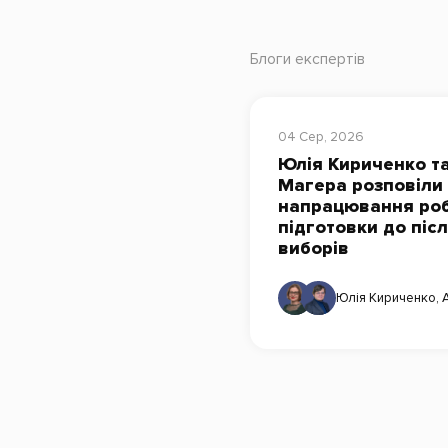
Блоги експертів
04 Сер, 2026
Юлія Кириченко та
Магера розповіли
напрацювання роб
підготовки до піс
виборів
Юлія Кириченко
,