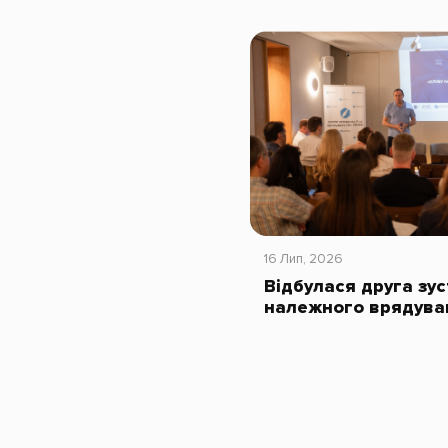
16 Лип, 2026
Відбулася друга зус
належного врядува