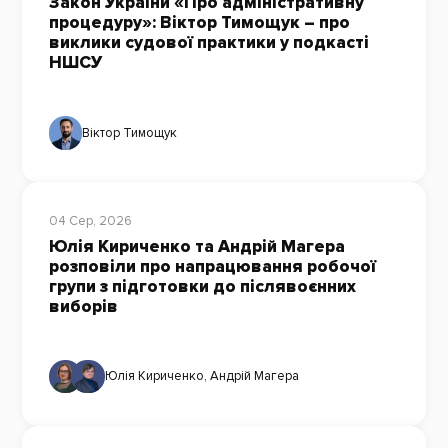
Закон України «Про адміністративну
процедуру»: Віктор Тимощук – про
виклики судової практики у подкасті
НШСУ
Віктор Тимощук
04 Сер, 2026
Юлія Кириченко та Андрій Магера
розповіли про напрацювання робочої
групи з підготовки до післявоєнних
виборів
Юлія Кириченко
,
Андрій Магера