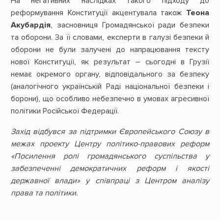
На негативних наслідках такого підходу до
реформування Конституції акцентувала також
Теона
Акубардія
, засновниця Громадянської ради безпеки
та оборони. За її словами, експерти в галузі безпеки й
оборони не були залучені до напрацювання тексту
нової Конституції, як результат – сьогодні в Грузії
немає окремого органу, відповідального за безпеку
(аналогічного українській Раді національної безпеки і
борони), що особливо небезпечно в умовах агресивної
політики Російської Федерації.
Захід відбувся за підтримки Європейського Союзу в
межах проекту Центру політико-правових реформ
«Посилення ролі громадянського суспільства у
забезпеченні демократичних реформ і якості
державної влади» у співпраці з Центром аналізу
права та політики.