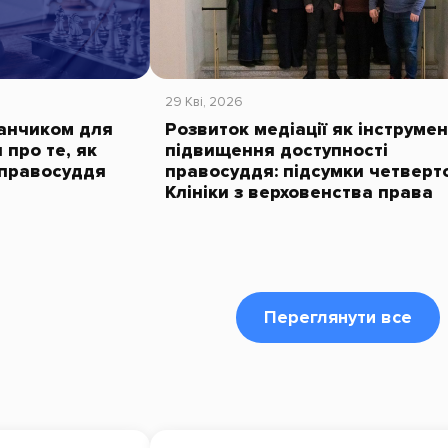
29 Кві, 2026
данчиком для
Розвиток медіації як інструмен
 про те, як
підвищення доступності
 правосуддя
правосуддя: підсумки четверто
Клініки з верховенства права
Переглянути все