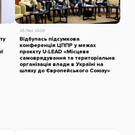
26 Лют, 2026
ту
Відбулась підсумкова
конференція ЦППР у межах
ї
проєкту U-LEAD «Місцеве
самоврядування та територіальна
організація влади в Україні на
шляху до Європейського Союзу»