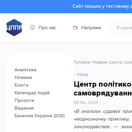
Сайт працює у тестовому 
Про нас
Напрями
Головна
Новини
Центр пол
Аналітика
Назад
Новини
Центр політико
Блоги
самоврядування
Календар подій
Проєкти
08 Лис, 2023
Видання
«
В аналізах судової пр
Бачення України 2030
неоднозначну практику,
законодавства
», — заз