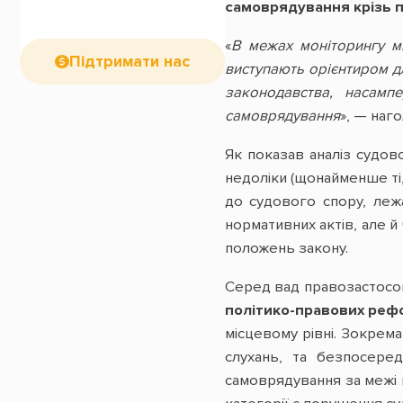
самоврядування крізь п
«
В межах моніторингу ми
Підтримати нас
виступають орієнтиром дл
законодавства, насамп
самоврядування
», — наг
Як показав аналіз судов
недоліки (щонайменше ті,
до судового спору, леж
нормативних актів, але й
положень закону.
Серед вад правозастосов
політико-правових реф
місцевому рівні. Зокрем
слухань, та безпосеред
самоврядування за межі 