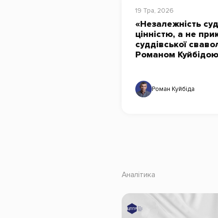
19 Тра, 2026
«Незалежність суд
цінністю, а не пр
суддівської свавол
Романом Куйбідо
Роман Куйбіда
Аналітика