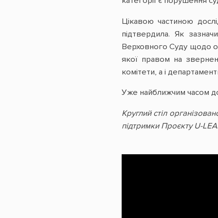
категорії є порушення с
​​Цікавою частиною дос
підтвердила. Як зазна
Верховного Суду щодо ос
якої правом на зверненн
комітети, а і департамент
Уже найближчим часом д
Круглий стіл організова
підтримки Проєкту U-LEA