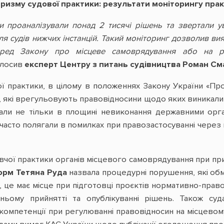
ризму судової практики: результати моніторингу пра
 проаналізували понад 2 тисячі рішень та звертали у
я судів нижчих інстанцій. Такий моніторинг дозволив вияв
еред Закону про місцеве самоврядування або на рі
олосив
експерт Центру з питань судівництва Роман С
ої практики, в цілому в положеннях Закону України «Про
 які врегульовують правовідносини щодо яких виникали п
али не тільки в площині невиконання державними орг
 часто полягали в помилках при правозастосуванні через
чої практики органів місцевого самоврядування при пр
орм Тетяна Руда
назвала процедурні порушення, які обм
а, це має місце при підготовці проєктів нормативно-пра
ньому прийнятті та опублікуванні рішень. Також су
компетенції при регулюванні правовідносин на місцевому