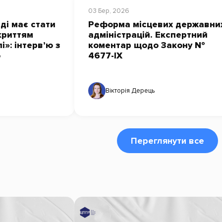
03 Бер, 2026
ді має стати
Реформа місцевих державни
икриттям
адміністрацій. Експертний
і»: інтерв’ю з
коментар щодо Закону №
ю
4677-ІХ
Вікторія Дерець
Переглянути все