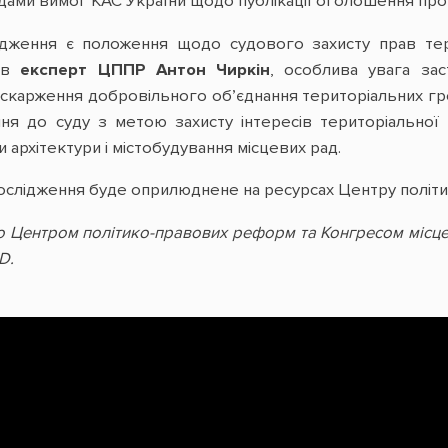
удами вимог КАС України щодо публікації оголошення пр
лідження є положення щодо судового захисту прав тери
чив
експерт ЦППР Антон Чиркін
, особлива увага за
карження добровільного об’єднання територіальних гро
я до суду з метою захисту інтересів територіальної г
и архітектури і містобудування місцевих рад.
ослідження буде оприлюднене на ресурсах Центру політ
но Центром політико-правових реформ та Конгресом місце
D.