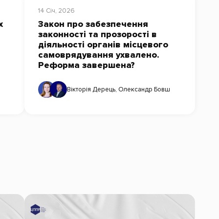
14 Січ, 2026
х
Закон про забезпечення
законності та прозорості в
діяльності органів місцевого
самоврядування ухвалено.
Реформа завершена?
Вікторія Дерець
,
Олександр Бовш