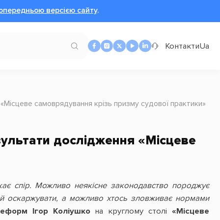
опередньою версією сайту
.
Контакти
Ua
«Місцеве самоврядування крізь призму судової практики»
зультати дослідження «Місцеве
кає спір. Можливо неякісне законодавство породжує
ий оскаржувати, а можливо хтось зловживає нормами
реформ Ігор Коліушко
на круглому столі
«Місцеве