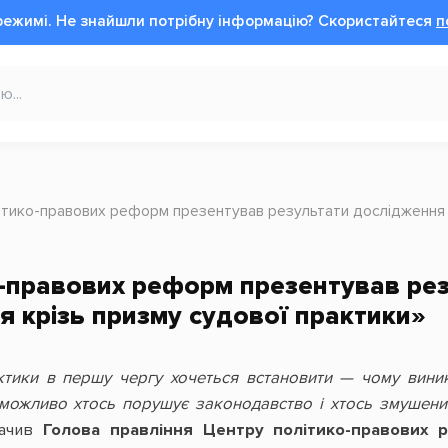
режимі.
Не знайшли потрібну інформацію?
Cкористайтеся
п
ітико-правових реформ презентував результати дослідження 
-правових реформ презентував ре
 крізь призму судової практики»
актики в першу чергу хочеться встановити — чому вини
 можливо хтось порушує законодавство і хтось змушен
начив
Голова правління Центру політико-правових 