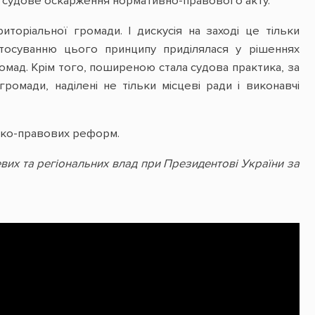
о судове оскарження нормативно-правового акту.
торіальної громади. І дискусія на заході це тільки
стосуванню цього принципу приділялася у рішеннях
мад. Крім того, поширеною стала судова практика, за
ромади, наділені не тільки місцеві ради і виконавчі
ико-правових реформ.
вих та регіональних влад при Президентові України за